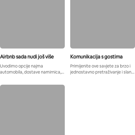
Airbnb sada nudi još više
Komunikacija s gostima
Uvodimo opcije najma
Primijenite ove savjete za brzo i
automobila, dostave namirnica,
jednostavno pretraživanje i slanje
prijevoza iz zračne luke, boutique
poruka te uređivanje postavki za
hotele i drugo.
vrijeme slanja.