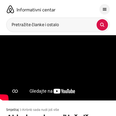
Prijeđi
na
Informativni centar
sadržaj
Pretražite članke i ostalo
Smještaj
Airbnb sada nudi još više