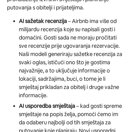
putovanja s obitelji i prijateljima.
AI sažetak recenzija
– Airbnb ima više od
milijardu recenzija koje su napisali gosti i
domaćini. Gosti sada ne moraju pročitati
sve recenzije prije ugovaranja rezervacije.
Naši modeli generiraju sažetke recenzija za
svaki oglas, ističući ono što je gostima
najvažnije, a to uključuje informacije o
lokaciji, sadržajima, buci, o tome je li
smještaj prikladan za obitelj i druge važne
informacije.
AI usporedba smještaja
– kad gosti spreme
smještaje na popis želja, pomoći ćemo im
da odaberu najbolji od tih smještaja za
putovanje koje planiraju. Novi usporedni