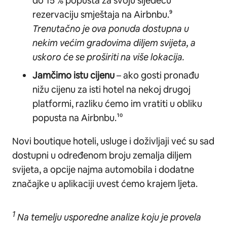
do 15 % popusta za svoju sljedeću
rezervaciju smještaja na Airbnbu.⁹
Trenutačno je ova ponuda dostupna u
nekim većim gradovima diljem svijeta, a
uskoro će se proširiti na više lokacija.
Jamčimo istu cijenu
– ako gosti pronađu
nižu cijenu za isti hotel na nekoj drugoj
platformi, razliku ćemo im vratiti u obliku
popusta na Airbnbu.¹⁰
Novi boutique hoteli, usluge i doživljaji već su sad
dostupni u određenom broju zemalja diljem
svijeta, a opcije najma automobila i dodatne
značajke u aplikaciji uvest ćemo krajem ljeta.
1
Na temelju usporedne analize koju je provela