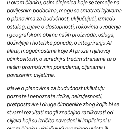
u ovom članku, osim činjenica koje se temelje na
povijesnim podacima, mogu se smatrati izjavama
o planovima za budućnost, uključujući, između
ostalog, izjave o dostupnosti, rokovima uvođenja
i geografskom obimu naših proizvoda, usluga,
doživljaja i hotelske ponude, o integriranju AI
alata, mogućnostima koje AI pruža i njihovoj
učinkovitosti, o suradnji s trećim stranama te o
našim promotivnim ponudama, cijenama i
povezanim uvjetima.
Izjave o planovima za budućnost uključuju
poznate i nepoznate rizike, neizvjesnosti,
pretpostavke i druge čimbenike zbog kojih bi se
stvarni rezultati mogli značajno razlikovati od
ciljeva koji su izričito navedeni ili implicirani u
ovom članku, uključujući promjene uvjeta ili