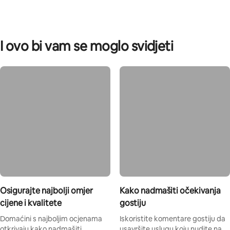
I ovo bi vam se moglo svidjeti
Osigurajte najbolji omjer
Kako nadmašiti očekivanja
cijene i kvalitete
gostiju
Domaćini s najboljim ocjenama
Iskoristite komentare gostiju da
otkrivaju kako nadmašiti
usavršite uslugu koju nudite na