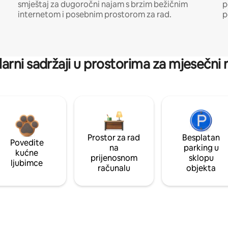
smještaj za dugoročni najam s brzim bežičnim
p
internetom i posebnim prostorom za rad.
p
arni sadržaji u prostorima za mjesečni
Prostor za rad
Besplatan
Povedite
na
parking u
kućne
prijenosnom
sklopu
ljubimce
računalu
objekta