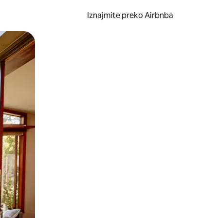
Iznajmite preko Airbnba
li prelaskom prstom po zaslonu.