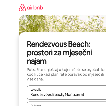
Prijeđi
na
sadržaj
Rendezvous Beach:
prostori za mjesečni
najam
Potražite smještaj u kojem ćete se osjećati k
kod kuće kad planirate boravak od mjesec ili
više dana.
Lokacija
Kada budu dostupni rezultati, moći ćete ih pregle
Dolazak