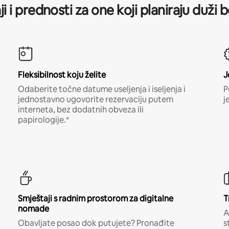
ji i prednosti za one koji planiraju duži 
Fleksibilnost koju želite
J
Odaberite točne datume useljenja i iseljenja i
P
jednostavno ugovorite rezervaciju putem
j
interneta, bez dodatnih obveza ili
papirologije.*
Smještaji s radnim prostorom za digitalne
T
nomade
A
Obavljate posao dok putujete? Pronađite
s