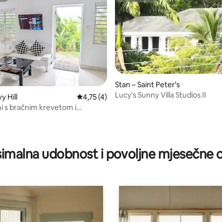
Stan – Saint Peter's
Lucy's Sunny Villa Studios II
y Hill
Prosječna ocjena: 4,75/5, recenzija: 4
4,75 (4)
 s bračnim krevetom i
m tematikom
5, recenzija: 28
imalna udobnost i povoljne mjesečne c