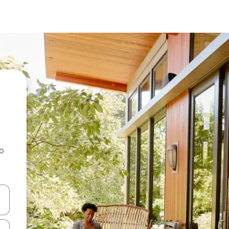
ao
dati koristeći se strelicama prema gore i prema dolje, kao i dodirom i