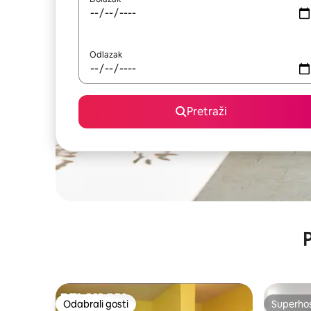
Odlazak
Pretraži
P
Odabrali gosti
Superho
Odabrali gosti
Superho