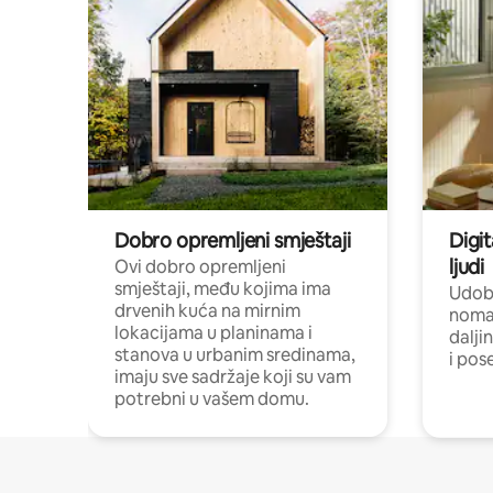
Dobro opremljeni smještaji
Digit
ljudi
Ovi dobro opremljeni
smještaji, među kojima ima
Udobn
drvenih kuća na mirnim
nomad
lokacijama u planinama i
dalji
stanova u urbanim sredinama,
i pos
imaju sve sadržaje koji su vam
potrebni u vašem domu.