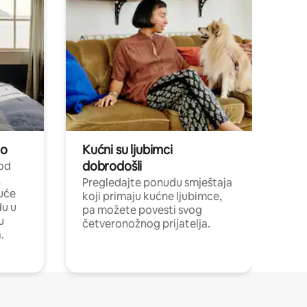
no
Kućni su ljubimci
dobrodošli
 od
,
Pregledajte ponudu smještaja
uće
koji primaju kućne ljubimce,
du u
pa možete povesti svog
u
četveronožnog prijatelja.
.