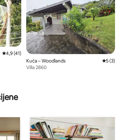
Prosječna ocjena: 4,9/5, recenzija: 41
4,9 (41)
Kuća – Woodlands
Prosječna ocjena: 
5 (3)
Villa 2860
ijene