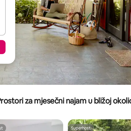
rostori za mjesečni najam u bližoj okoli
st
Superhost
st
Superhost