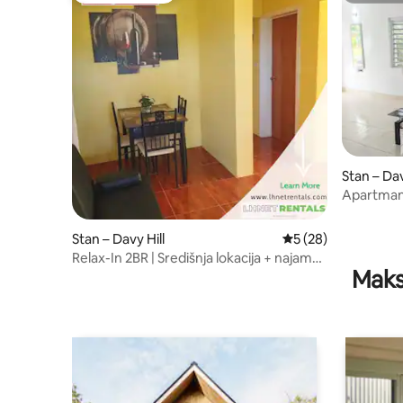
Stan – Dav
Apartmani
šahovsko
Stan – Davy Hill
Prosječna ocjena: 5/
5 (28)
Relax-In 2BR | Središnja lokacija + najam
Maks
džipa