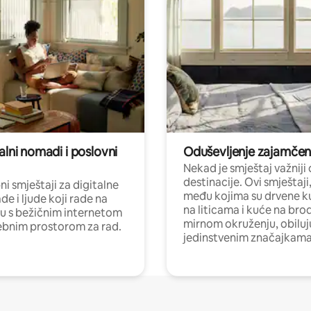
alni nomadi i poslovni
Oduševljenje zajamče
Nekad je smještaj važniji
destinacije. Ovi smještaji
i smještaji za digitalne
među kojima su drvene k
e i ljude koji rade na
na liticama i kuće na bro
nu s bežičnim internetom
mirnom okruženju, obiluj
ebnim prostorom za rad.
jedinstvenim značajkama