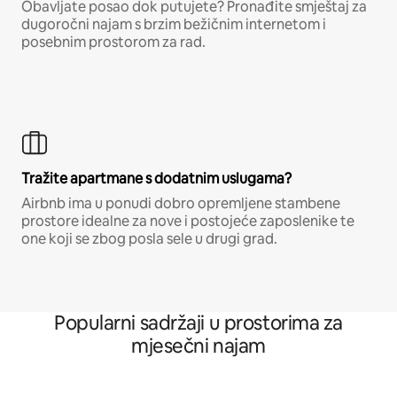
Obavljate posao dok putujete? Pronađite smještaj za
dugoročni najam s brzim bežičnim internetom i
posebnim prostorom za rad.
Tražite apartmane s dodatnim uslugama?
Airbnb ima u ponudi dobro opremljene stambene
prostore idealne za nove i postojeće zaposlenike te
one koji se zbog posla sele u drugi grad.
Popularni sadržaji u prostorima za
mjesečni najam