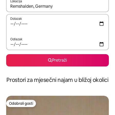
Lokacija
Kada budu dostupni rezultati, moći ćete ih pregledati koristeći
Dolazak
Odlazak
Pretraži
Prostori za mjesečni najam u bližoj okolici
Odabrali gosti
Odabrali gosti