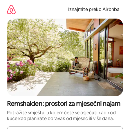
Prijeđi
na
Iznajmite preko Airbnba
sadržaj
Remshalden: prostori za mjesečni najam
Potražite smještaj u kojem ćete se osjećati kao kod
kuće kad planirate boravak od mjesec ili više dana.