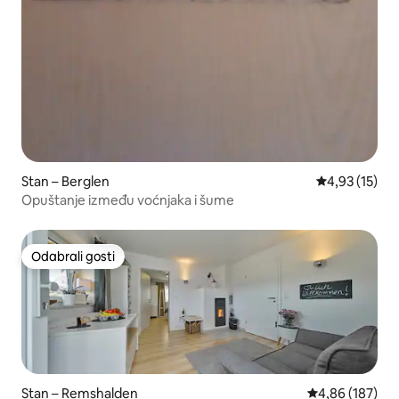
Stan – Berglen
Prosječna ocje
4,93 (15)
Opuštanje između voćnjaka i šume
Odabrali gosti
Odabrali gosti
Stan – Remshalden
Prosječna ocjen
4,86 (187)