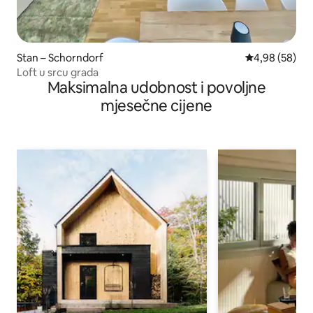
Stan – Schorndorf
Prosječna ocje
4,98 (58)
Loft u srcu grada
Maksimalna udobnost i povoljne
mjesečne cijene