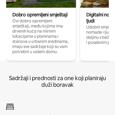
Dobro opremljeni smještaji
Digitalni noma
ljudi
Ovi dobro opremljeni
smještaji, među kojima ima
Udobni smještaj
drvenih kuća na mirnim
nomade i ljude 
lokacijama u planinama i
daljinu s bežič
stanova u urbanim sredinama,
i posebnim pro
imaju sve sadržaje koji su vam
potrebni u vašem domu.
Sadržaji i prednosti za one koji planiraju
duži boravak