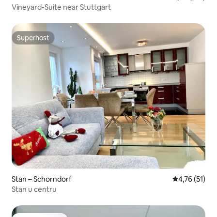
Vineyard-Suite near Stuttgart
Superhost
Superhost
Stan – Schorndorf
Prosječna ocj
4,76 (51)
Stan u centru