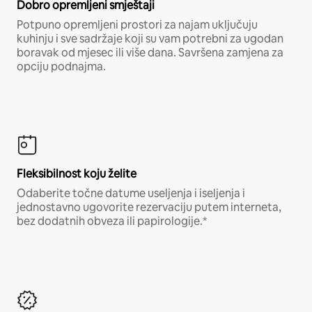
Dobro opremljeni smještaji
Potpuno opremljeni prostori za najam uključuju
kuhinju i sve sadržaje koji su vam potrebni za ugodan
boravak od mjesec ili više dana. Savršena zamjena za
opciju podnajma.
Fleksibilnost koju želite
Odaberite točne datume useljenja i iseljenja i
jednostavno ugovorite rezervaciju putem interneta,
bez dodatnih obveza ili papirologije.*