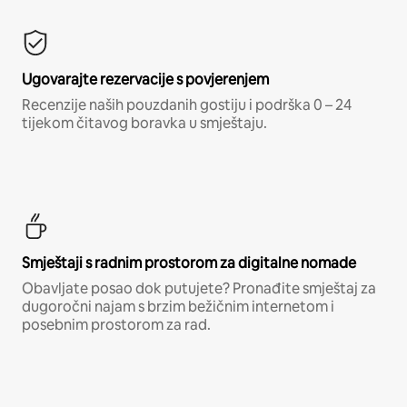
Ugovarajte rezervacije s povjerenjem
Recenzije naših pouzdanih gostiju i podrška 0 – 24
tijekom čitavog boravka u smještaju.
Smještaji s radnim prostorom za digitalne nomade
Obavljate posao dok putujete? Pronađite smještaj za
dugoročni najam s brzim bežičnim internetom i
posebnim prostorom za rad.