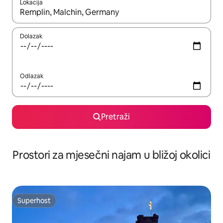
Lokacija
Kada budu dostupni rezultati, moći ćete ih pregledati koristeći
Dolazak
Odlazak
Pretraži
Prostori za mjesečni najam u bližoj okolici
Superhost
Superhost