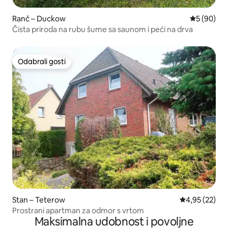
Ranč – Duckow
Prosječna o
5 (90)
Čista priroda na rubu šume sa saunom i peći na drva
Odabrali gosti
Odabrali gosti
Stan – Teterow
Prosječna ocje
4,95 (22)
Prostrani apartman za odmor s vrtom
Maksimalna udobnost i povoljne