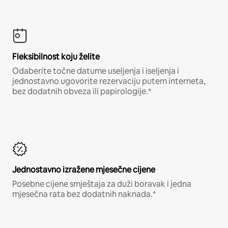
Fleksibilnost koju želite
Odaberite točne datume useljenja i iseljenja i
jednostavno ugovorite rezervaciju putem interneta,
bez dodatnih obveza ili papirologije.*
Jednostavno izražene mjesečne cijene
Posebne cijene smještaja za duži boravak i jedna
mjesečna rata bez dodatnih naknada.*