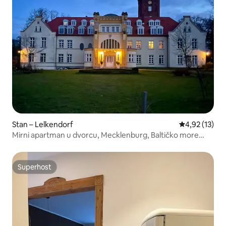
Stan – Lelkendorf
Prosječna ocje
4,92 (13)
Mirni apartman u dvorcu, Mecklenburg, Baltičko more
udaljeno 1 h
Superhost
Superhost