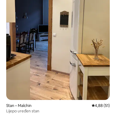
Stan – Malchin
Prosječna ocje
4,88 (51)
Lijepo uređen stan