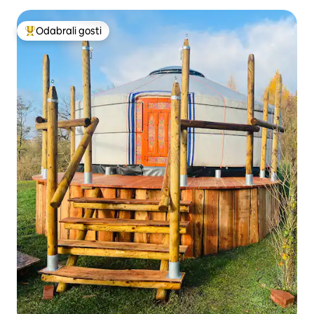
Odabrali gosti
Među najviše rangiranima s oznakom „Odabrali gosti”