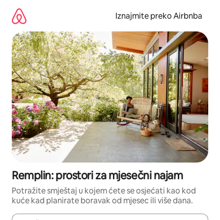
Prijeđi
na
Iznajmite preko Airbnba
sadržaj
Remplin: prostori za mjesečni najam
Potražite smještaj u kojem ćete se osjećati kao kod
kuće kad planirate boravak od mjesec ili više dana.