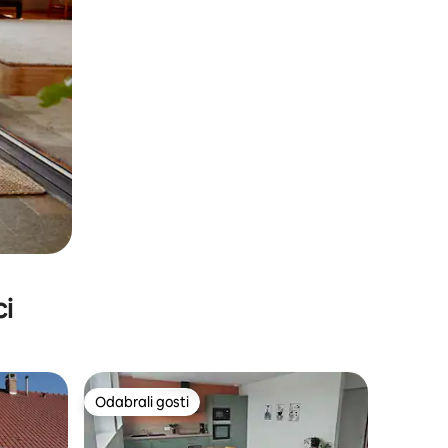
ci
Odabrali gosti
Odabrali gosti