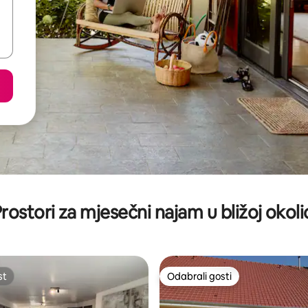
rostori za mjesečni najam u bližoj okoli
st
Odabrali gosti
st
Odabrali gosti