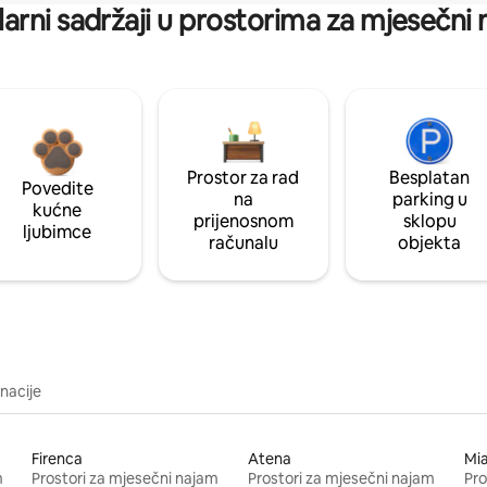
arni sadržaji u prostorima za mjesečni
Prostor za rad
Besplatan
Povedite
na
parking u
kućne
prijenosnom
sklopu
ljubimce
računalu
objekta
inacije
Firenca
Atena
Mi
m
Prostori za mjesečni najam
Prostori za mjesečni najam
Pro