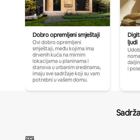
Dobro opremljeni smještaji
Digit
ljudi
Ovi dobro opremljeni
smještaji, među kojima ima
Udobn
drvenih kuća na mirnim
nomad
lokacijama u planinama i
dalji
stanova u urbanim sredinama,
i pos
imaju sve sadržaje koji su vam
potrebni u vašem domu.
Sadrža