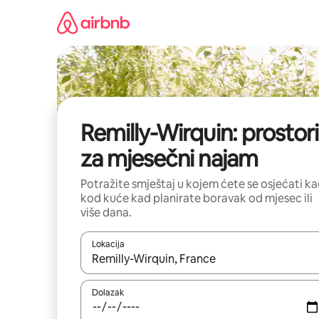
Prijeđi
na
sadržaj
Remilly-Wirquin: prostori
za mjesečni najam
Potražite smještaj u kojem ćete se osjećati k
kod kuće kad planirate boravak od mjesec ili
više dana.
Lokacija
Kada budu dostupni rezultati, moći ćete ih pregle
Dolazak