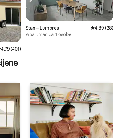
Stan – Lumbres
Prosječna ocjena: 4,89
4,89 (28)
Apartman za 4 osobe
rosječna ocjena: 4,79/5, recenzija: 401
4,79 (401)
ijene