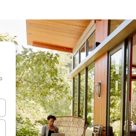
ao
dati koristeći se strelicama prema gore i prema dolje, kao i dodirom i