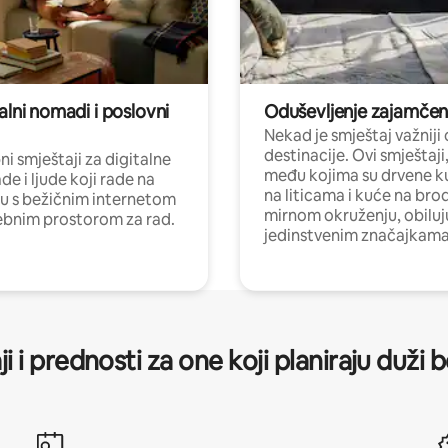
alni nomadi i poslovni
Oduševljenje zajamče
Nekad je smještaj važniji
destinacije. Ovi smještaji
i smještaji za digitalne
među kojima su drvene k
e i ljude koji rade na
na liticama i kuće na bro
nu s bežičnim internetom
mirnom okruženju, obiluj
ebnim prostorom za rad.
jedinstvenim značajkama
ji i prednosti za one koji planiraju duži 