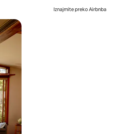
Iznajmite preko Airbnba
li prelaskom prstom po zaslonu.