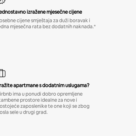
ednostavno izražene mjesečne cijene
osebne cijene smještaja za duži boravak i
edna mjesečna rata bez dodatnih naknada.*
ražite apartmane s dodatnim uslugama?
irbnb ima u ponudi dobro opremljene
tambene prostore idealne za nove i
ostojeće zaposlenike te one koji se zbog
osla sele u drugi grad.