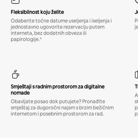
Fleksibilnost koju želite
J
Odaberite točne datume useljenja i iseljenja i
P
jednostavno ugovorite rezervaciju putem
j
interneta, bez dodatnih obveza ili
papirologije.*
Smještaji s radnim prostorom za digitalne
T
nomade
A
Obavljate posao dok putujete? Pronađite
s
smještaj za dugoročni najam s brzim bežičnim
p
internetom i posebnim prostorom za rad.
p