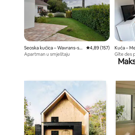
Seoska kućica – Wavrans-sur
Prosječna ocjena: 4,89/5
4,89 (157)
Kuća – Me
-l'Aa
Apartman u smještaju
Gîte des p
Maks