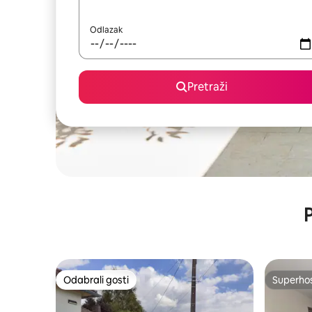
Odlazak
Pretraži
P
Odabrali gosti
Superho
Odabrali gosti
Superho