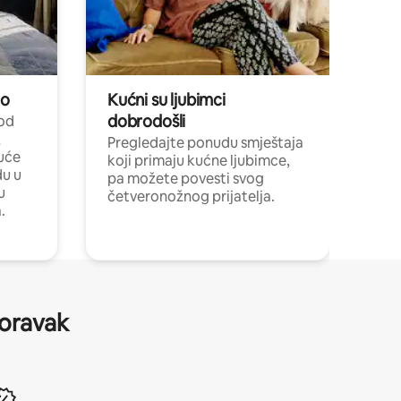
no
Kućni su ljubimci
dobrodošli
 od
,
Pregledajte ponudu smještaja
uće
koji primaju kućne ljubimce,
du u
pa možete povesti svog
u
četveronožnog prijatelja.
.
boravak