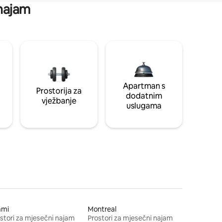
 najam
Apartman s
Prostorija za
dodatnim
vježbanje
uslugama
ami
Montreal
stori za mjesečni najam
Prostori za mjesečni najam