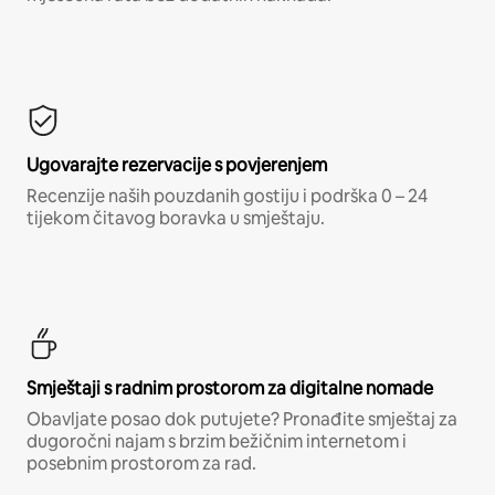
Ugovarajte rezervacije s povjerenjem
Recenzije naših pouzdanih gostiju i podrška 0 – 24
tijekom čitavog boravka u smještaju.
Smještaji s radnim prostorom za digitalne nomade
Obavljate posao dok putujete? Pronađite smještaj za
dugoročni najam s brzim bežičnim internetom i
posebnim prostorom za rad.