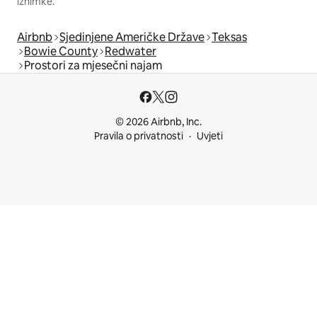
iznimke.
Airbnb
Sjedinjene Američke Države
Teksas
Bowie County
Redwater
Prostori za mjesečni najam
© 2026 Airbnb, Inc.
Pravila o privatnosti
Uvjeti