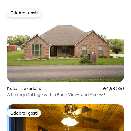
Odabrali gosti
Odabrali gosti
Kuća – Texarkana
Prosječna ocje
4,93 (89)
A Luxury Cottage with a Pond Views and Access!
Odabrali gosti
Odabrali gosti