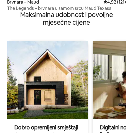
Brvnara – Maud
Prosječna ocje
4,92 (121)
The Legends – brvnara u samom srcu Maud Texasa
Maksimalna udobnost i povoljne
mjesečne cijene
Dobro opremljeni smještaji
Digitalni noma