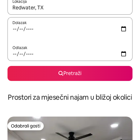
Lokacija
Kada budu dostupni rezultati, moći ćete ih pregledati koristeći
Dolazak
Odlazak
Pretraži
Prostori za mjesečni najam u bližoj okolici
Odabrali gosti
Odabrali gosti