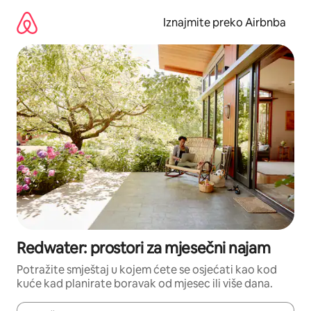
Prijeđi
na
Iznajmite preko Airbnba
sadržaj
Redwater: prostori za mjesečni najam
Potražite smještaj u kojem ćete se osjećati kao kod
kuće kad planirate boravak od mjesec ili više dana.