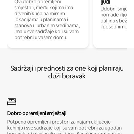
ljudi
Ovi dobro opremljeni
smještaji, među kojima ima
Udobni smještaj
drvenih kuća na mirnim
nomade i ljude 
lokacijama u planinama i
daljinu s bežič
stanova u urbanim sredinama,
i posebnim pro
imaju sve sadržaje koji su vam
potrebni u vašem domu.
Sadržaji i prednosti za one koji planiraju
duži boravak
Dobro opremljeni smještaji
Potpuno opremljeni prostori za najam uključuju
kuhinju i sve sadržaje koji su vam potrebni za ugodan
boravak od mjesec ili više dana. Savršena zamjena za