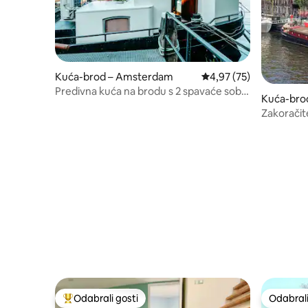
Kuća-brod – Amsterdam
Prosječna ocjena: 4,97/
4,97 (75)
Predivna kuća na brodu s 2 spavaće sobe
Kuća-bro
u Amsterdam-Pijpu
Zakoračit
godine na
Odabrali gosti
Odabrali
Među najviše rangiranima s oznakom „Odabrali gosti”
Odabrali