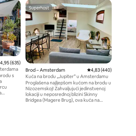
Kuća-br
Superhost
Odabral
nakom „Odabrali gosti”
Superhost
Odabral
Autentičn
gradskom
Ova voden
najljepš
Smješten
kolodvora
min do J
vodena vi
vam je pr
pogledom 
rosječna ocjena: 4,95/5, recenzija: 635
4,95 (635)
prozori o
msterdama
Brod – Amsterdam
Prosječna ocjena: 4,83/
4,83 (440)
veliki st
brodu s
Mnogi muz
Kuća na brodu „Jupiter” u Amsterdamu
a
kolodvor
Proglašena najljepšom kućom na brodu u
srcu
kanalima
Nizozemskoj! Zahvaljujući jedinstvenoj
a
lokaciji u neposrednoj blizini Skinny
 Jordaan i
Bridgea (Magere Brug), ova kuća na
privatan s
brodu nudi jedinstveno iskustvo u
om
Amsterdamu s očaravajućim pogledom.
kućom na
Probudite se uz zvuk valova koji
ijan i
zapljuskuju obalu, ispijte kavu na terasi i
dane.
doživite grad kao da u njemu živite. Ova
m
kuća na brodu nudi udobnost, mir i