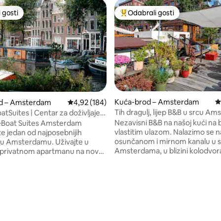
 gosti
Odabrali gosti
 gosti
Među najviše rangiranima s oz
Kuća-brod – Amsterdam
P
d – Amsterdam
Prosječna ocjena: 4,92/5, recenzija: 184
4,92 (184)
Tih dragulj, lijep B&B u srcu A
tSuites | Centar za doživljaje u
em domu
Nezavisni B&B na našoj kući na 
eBoat Suites Amsterdam
vlastitim ulazom. Nalazimo se n
te jedan od najposebnijih
osunčanom i mirnom kanalu u 
 u Amsterdamu. Uživajte u
Amsterdama, u blizini kolodvor
 privatnom apartmanu na novoj
Centraal, kuće Anne Frank, The
odi koja pluta na legendarnom
kanala. Vaš je smještaj potpuno 
insengracht u srcu Jordaana.
vlastitom kupaonicom, spavać
tman ima vlastiti ulaz, privatnu
sobom, kapetanovom sobom i 
 i sve što je potrebno za miran
, recenzija: 174
kotačima. Prostor je centralno gr
edini zajednički prostor je
dvostruko ostakljen za hladne 
vi ostali prostori su privatni.
Također imate pristup vanjsko
 se uz kanale, gledajte brodove