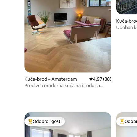
Kuća-bro
Udoban ku
Kuća-brod – Amsterdam
Prosječna ocjena: 4,97/
4,97 (38)
Predivna moderna kuća na brodu sa
sunčanim terasama
Odabrali gosti
Odabra
Među najviše rangiranima s oznakom „Odabrali gosti”
Među naj