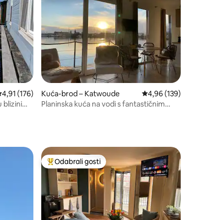
rosječna ocjena: 4,91/5, recenzija: 176
4,91 (176)
Kuća-brod – Katwoude
Prosječna ocjena: 4,96/
4,96 (139)
blizini
Planinska kuća na vodi s fantastičnim
pogledom
Odabrali gosti
Među najviše rangiranima s oznakom „Odabrali gosti”