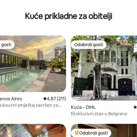
, recenzija: 151
Kuće prikladne za obitelji
 gosti
Odabrali gosti
 gosti
Odabrali gosti
5, recenzija: 111
enos Aires
Prosječna ocjena: 4,87/5, recenzija: 211
4,87 (211)
uksuzni smještaj savršen za
Kuća – DML
P
itelji
Ekskluzivni stan u Belgrano
st
Odabrali gosti
st
Među najviše rangiranima s oz