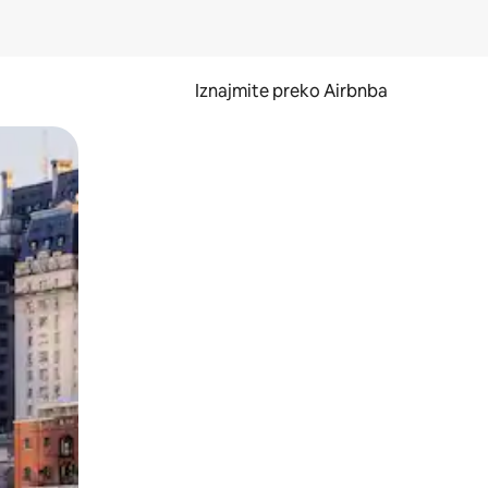
Iznajmite preko Airbnba
li prelaskom prstom po zaslonu.