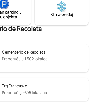
dobro opremljen. Točno u srcu središta
daljenosti
Recolete
ich i
an parking u
Klima-uređaj
pu objekta
erio de Recoleta
Cementerio de Recoleta
Preporučuju 1.502 lokalca
Trg Francuske
Preporučuje 605 lokalaca