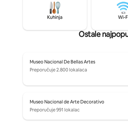
minibaro
udaljenosti od centra grada, trgovina,
električn
odličnih restorana, barova i središta
kavu itd.
grada.
Kuhinja
Wi-F
Ostale najpopul
Museo Nacional De Bellas Artes
Preporučuje 2.800 lokalaca
Museo Nacional de Arte Decorativo
Preporučuje 991 lokalac