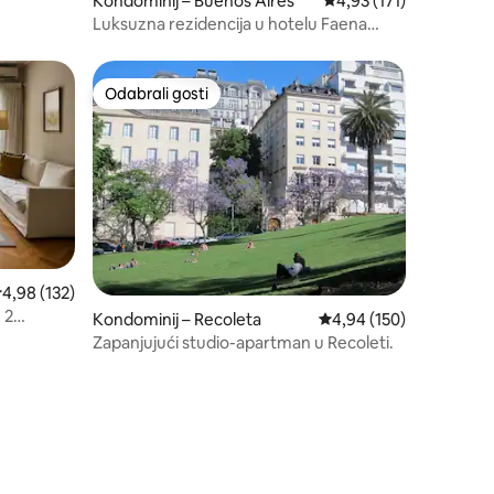
Kondominij – Buenos Aires
Prosječna ocjena: 4,93/
4,93 (171)
Luksuzna rezidencija u hotelu Faena
Puerto Madero
Odabrali gosti
nakom „Odabrali gosti”
Odabrali gosti
rosječna ocjena: 4,98/5, recenzija: 132
4,98 (132)
 2
Kondominij – Recoleta
Prosječna ocjena: 4,94/
4,94 (150)
Zapanjujući studio-apartman u Recoleti.