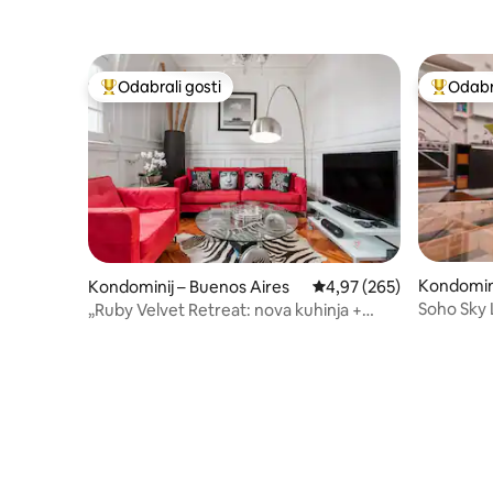
Odabrali gosti
Odabra
Među najviše rangiranima s oznakom „Odabrali gosti”
Među naj
Kondomini
Kondominij – Buenos Aires
Prosječna ocjena: 4,97/5
4,97 (265)
Soho Sky Loft Apartman s 
„Ruby Velvet Retreat: nova kuhinja +
snova
hidromasažna kada”