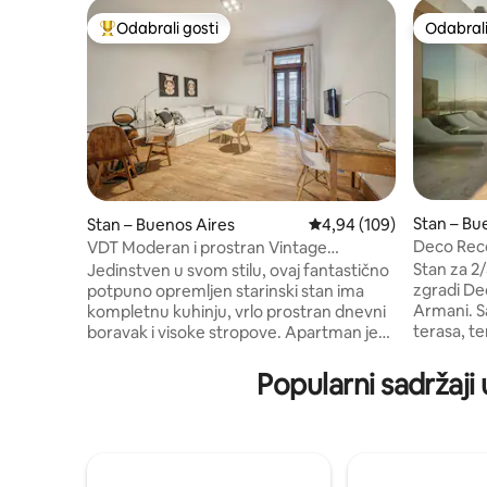
Odabrali gosti
Odabrali
Među najviše rangiranima s oznakom „Odabrali gosti”
Odabrali
Stan – Bu
Stan – Buenos Aires
Prosječna ocjena: 4,94/5
4,94 (109)
Deco Rec
VDT Moderan i prostran Vintage
apartman Recoleta
Stan za 2
Jedinstven u svom stilu, ovaj fantastično
zgradi Dec
potpuno opremljen starinski stan ima
Armani. Sadržaji: otvoreni bazen i grijana
kompletnu kuhinju, vrlo prostran dnevni
terasa, te
boravak i visoke stropove. Apartman je
tuševi, so
elegantan i udoban, nalazi se u jednom
Sigurnost 0 - 24. De
od najboljih dijelova četvrti Bs As:
Popularni sadržaji
pametni T
Recoleta. Područje je sigurno i puno
kupaonicu,
života, udaljeno nekoliko metara od
metra), k
groblja Recoleta i trga Plaza Francia.
kreveta P
Lokacija je vrlo praktična, udaljena 6 ulica
anaphesim
od podzemne željeznice i na pješačkoj je