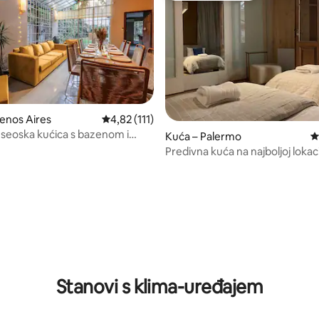
enos Aires
Prosječna ocjena: 4,82/5, recenzija: 111
4,82 (111)
seoska kućica s bazenom i
Kuća – Palermo
P
 roštilj
Predivna kuća na najboljoj lokaci
Palermu
, recenzija: 112
Stanovi s klima-uređajem