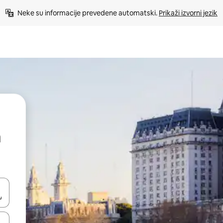
Neke su informacije prevedene automatski. 
Prikaži izvorni jezik
dati koristeći se strelicama prema gore i prema dolje, kao i dodirom i