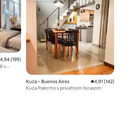
rosječna ocjena: 4,94/5, recenzija: 199
4,94 (199)
ji u
Kuća – Buenos Aires
Prosječna ocjena: 4,91/
4,91 (142)
Kuća Palermo s privatnom terasom