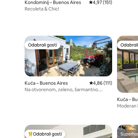
Kondominij – Buenos Aires
Prosječna ocjena: 4,97/5
4,97 (151)
Recoleta & Chic!
Odabrali gosti
Odabrali
Odabrali gosti
Odabrali
Kuća – Buenos Aires
Prosječna ocjena: 4,86/
4,86 (111)
Na otvorenom, zeleno, šarmantno.
120m2
Kuća – Bu
Moderan l
parove i ob
Odabrali gosti
Superho
Među najviše rangiranima s oznakom „Odabrali gosti”
Superho