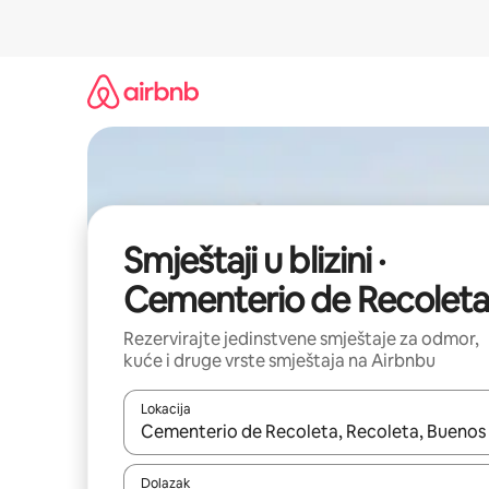
Prijeđi
na
sadržaj
Smještaji u blizini ·
Cementerio de Recoleta
Rezervirajte jedinstvene smještaje za odmor,
kuće i druge vrste smještaja na Airbnbu
Lokacija
Kada budu dostupni rezultati, moći ćete ih pregle
Dolazak