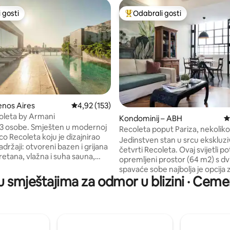
 gosti
Odabrali gosti
 gosti
Među najviše rangiranima s oz
enos Aires
Prosječna ocjena: 4,92/5, recenzija: 153
4,92 (153)
, recenzija: 109
oleta by Armani
Kondominij – ABH
P
/3 osobe. Smješten u modernoj
Recoleta poput Pariza, nekolik
o Recoleta koju je dizajnirao
od Hyatta · 2 spavaće sobe
Jedinstven stan u srcu ekskluz
četvrti Recoleta. Ovaj svijetli 
retana, vlažna i suha sauna,
opremljeni prostor (64 m2) s dv
ba za masažu, praonica rublja.
spavaće sobe najbolja je opcija z
pto. ima Wi-Fi,
 u smještajima za odmor u blizini · Cem
parove koji žele odsjesti u Bue
V, klima-uređaj, garderobu,
u strateškoj, lijepoj i sigurnoj čet
 balkon. Bračni krevet (180 x 2
Smještaj je iznimno svijetao, s 
auč na razvlačenje s 2 odvojena
na aristokratskoj ulici Posadas,
otpuno opremljena kuhinja s
udoban i udoban. Njegov ambij
a i električnom pećnicom,
kombinira klasičan i moderan sti