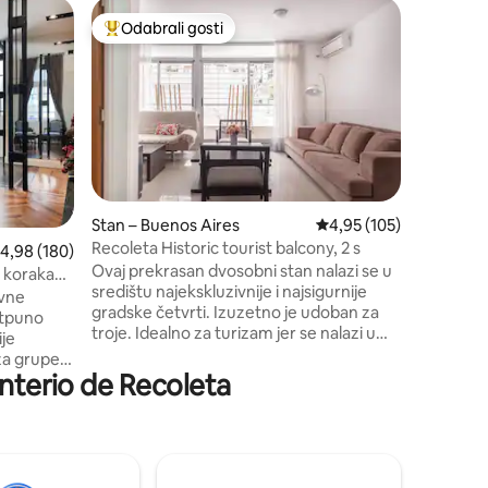
Stan – B
Odabrali gosti
Odabral
nakom „Odabrali gosti”
Među najviše rangiranima s oznakom „Odabrali gosti”
Odabral
Cool Reco
bazeno
Potpuno 
kitchine
prekrasn
Cool mod
opremljena i 
kabelskom
(prijavite s
odličnim 
Stan – Buenos Aires
Prosječna ocjena: 4,95/
4,95 (105)
bazen, va
Recoleta Historic tourist balcony, 2 s
rosječna ocjena: 4,98/5, recenzija: 180
4,98 (180)
centar s
Ovaj prekrasan dvosobni stan nalazi se u
Pješačka 
o koraka
središtu najekskluzivnije i najsigurnije
restorana
ivne
gradske četvrti. Izuzetno je udoban za
autobusn
potpuno
troje. Idealno za turizam jer se nalazi u
ije
turističkom polo području, gastronomiji,
a grupe ili
gastronomiji, kafićima, kafićima,
enterio de Recoleta
nos Airesu
trgovinama odjećom i umjetninama,
vrti.
trgovinama odjećom i umjetninama,
prozorima
roštilju, prekrasnom je kvartu za uživanje,
 iznimno
a također i za poslovna putovanja. Ima
ent
veliki i lijep balkon, puno svjetla i vrlo je
l.