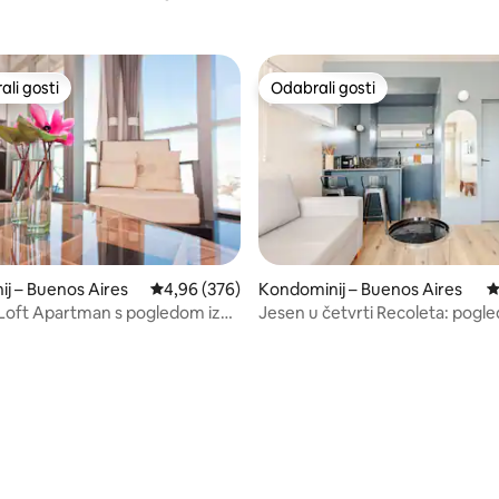
li gosti
Odabrali gosti
više rangiranima s oznakom „Odabrali gosti”
Odabrali gosti
j – Buenos Aires
Prosječna ocjena: 4,96/5, recenzija: 376
4,96 (376)
Kondominij – Buenos Aires
P
, recenzija: 265
pogledom iz
Jesen u četvrti Recoleta: pogled
s najbolje lokacije