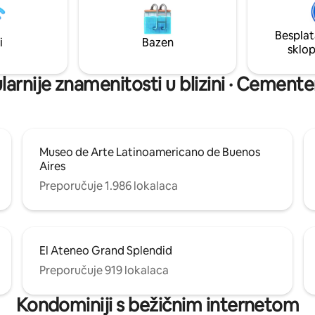
m, mikrovalnom pećnicom,
Također se nalazi na pješačkoj u
om puretinom, aparatom za
od trgovačkog centra Patio Bullr
Besplat
urbanog centra.
i
Bazen
sklo
arnije znamenitosti u blizini · Cement
Museo de Arte Latinoamericano de Buenos
Aires
Preporučuje 1.986 lokalaca
El Ateneo Grand Splendid
Preporučuje 919 lokalaca
Kondominiji s bežičnim internetom