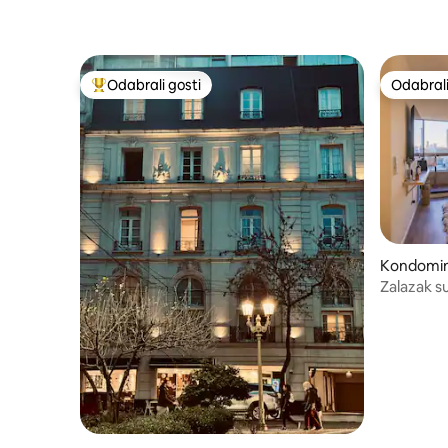
Odabrali gosti
Odabrali
Među najviše rangiranima s oznakom „Odabrali gosti”
Odabrali
Kondomini
Zalazak su
krovu | P