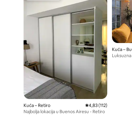
Kuća – Bu
Luksuzna 
terasom za
Kuća – Retiro
Prosječna ocjena: 4,83/5
4,83 (112)
Najbolja lokacija u Buenos Airesu - Retiro