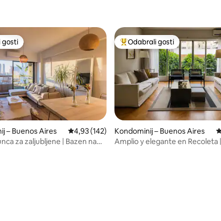
 gosti
Odabrali gosti
 gosti
Među najviše rangiranima s oz
j – Buenos Aires
Prosječna ocjena: 4,93/5, recenzija: 142
4,93 (142)
Kondominij – Buenos Aires
P
nca za zaljubljene | Bazen na
Amplio y elegante en Recoleta |
alermo Soho
dormitorios