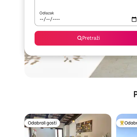
Odlazak
Pretraži
P
Odabrali gosti
Odabra
Odabrali gosti
Među naj