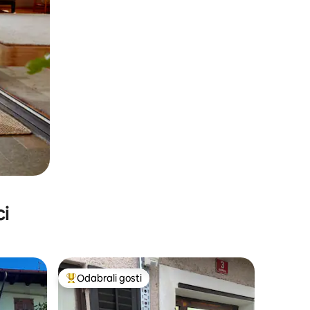
ci
Odabrali gosti
Među najviše rangiranima s oznakom „Odabrali gosti”