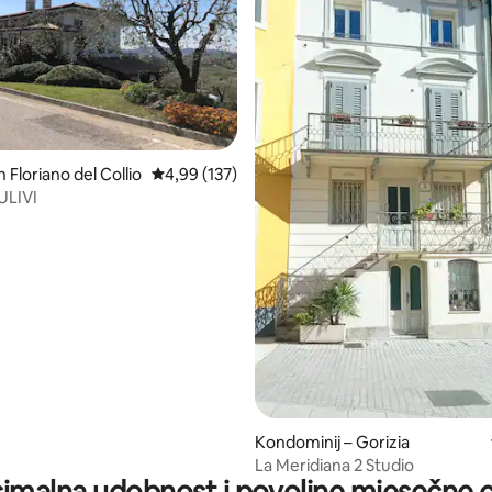
5, recenzija: 26
 Floriano del Collio
Prosječna ocjena: 4,99/5, recenzija: 137
4,99 (137)
ULIVI
Kondominij – Gorizia
La Meridiana 2 Studio