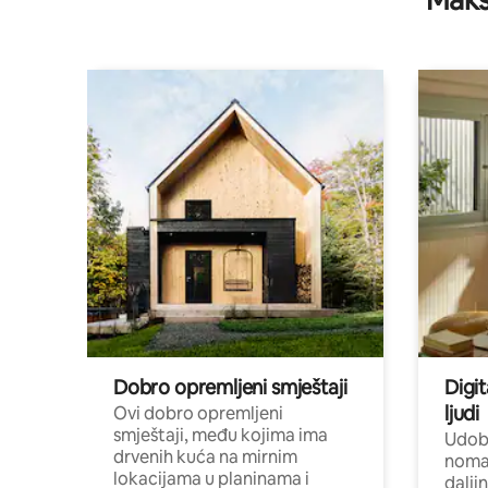
Maks
Dobro opremljeni smještaji
Digit
ljudi
Ovi dobro opremljeni
smještaji, među kojima ima
Udobn
drvenih kuća na mirnim
nomad
lokacijama u planinama i
dalji