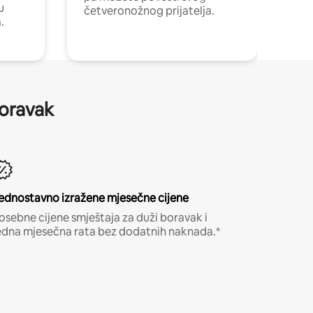
u
četveronožnog prijatelja.
.
boravak
ednostavno izražene mjesečne cijene
osebne cijene smještaja za duži boravak i
edna mjesečna rata bez dodatnih naknada.*