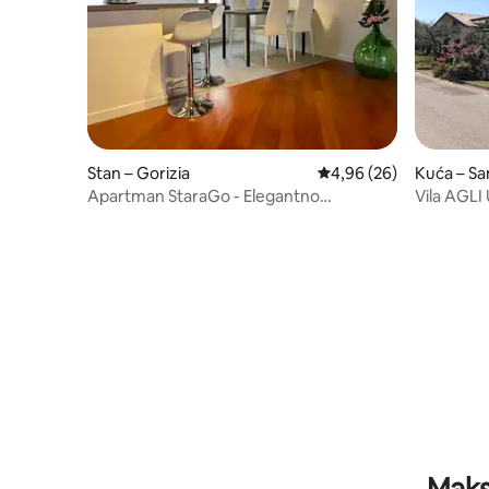
Stan – Gorizia
Prosječna ocjena: 4,96/
4,96 (26)
Kuća – San
Apartman StaraGo - Elegantno
Vila AGLI 
potkrovlje u centru