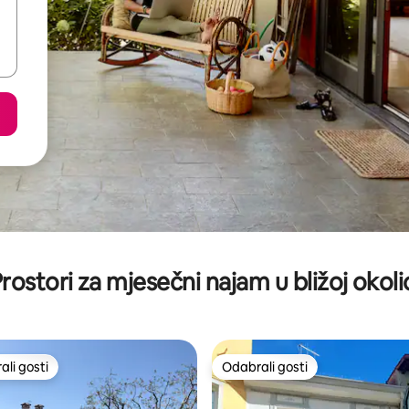
rostori za mjesečni najam u bližoj okoli
li gosti
Odabrali gosti
više rangiranima s oznakom „Odabrali gosti”
Odabrali gosti