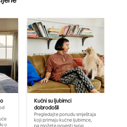
ijene
no
Kućni su ljubimci
dobrodošli
 od
,
Pregledajte ponudu smještaja
uće
koji primaju kućne ljubimce,
du u
pa možete povesti svog