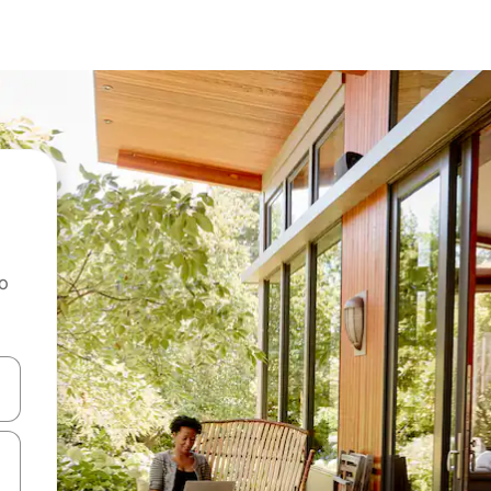
ao
dati koristeći se strelicama prema gore i prema dolje, kao i dodirom i