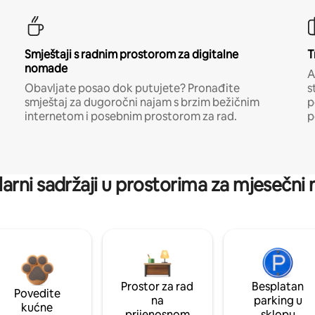
Smještaji s radnim prostorom za digitalne
T
nomade
A
Obavljate posao dok putujete? Pronađite
s
smještaj za dugoročni najam s brzim bežičnim
p
internetom i posebnim prostorom za rad.
p
arni sadržaji u prostorima za mjesečni
Prostor za rad
Besplatan
Povedite
na
parking u
kućne
prijenosnom
sklopu