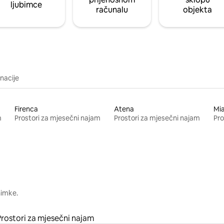
ljubimce
računalu
objekta
inacije
Firenca
Atena
Mi
m
Prostori za mjesečni najam
Prostori za mjesečni najam
Pro
nimke.
Prostori za mjesečni najam