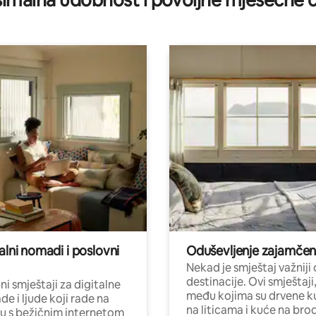
imalna udobnost i povoljne mjesečne c
alni nomadi i poslovni
Oduševljenje zajamče
Nekad je smještaj važniji
destinacije. Ovi smještaji
i smještaji za digitalne
među kojima su drvene k
e i ljude koji rade na
na liticama i kuće na bro
nu s bežičnim internetom