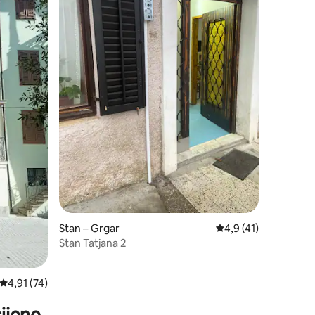
Stan – Grgar
Prosječna ocjena: 4,9
4,9 (41)
Stan Tatjana 2
Prosječna ocjena: 4,91/5, recenzija: 74
4,91 (74)