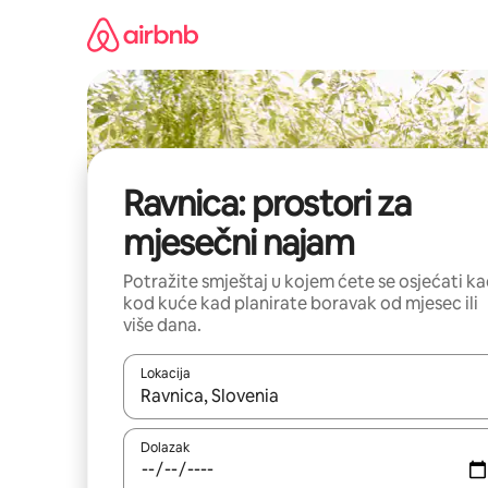
Prijeđi
na
sadržaj
Ravnica: prostori za
mjesečni najam
Potražite smještaj u kojem ćete se osjećati k
kod kuće kad planirate boravak od mjesec ili
više dana.
Lokacija
Kada budu dostupni rezultati, moći ćete ih pregle
Dolazak