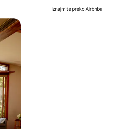
Iznajmite preko Airbnba
li prelaskom prstom po zaslonu.