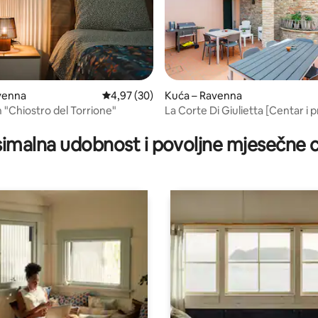
venna
Prosječna ocjena: 4,97/5, recenzija: 30
4,97 (30)
Kuća – Ravenna
"Chiostro del Torrione"
La Corte Di Giulietta [Centar i 
, recenzija: 205
parkiralište]
imalna udobnost i povoljne mjesečne c