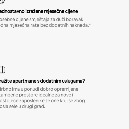
ednostavno izražene mjesečne cijene
osebne cijene smještaja za duži boravak i
edna mjesečna rata bez dodatnih naknada.*
ražite apartmane s dodatnim uslugama?
irbnb ima u ponudi dobro opremljene
tambene prostore idealne za nove i
ostojeće zaposlenike te one koji se zbog
osla sele u drugi grad.