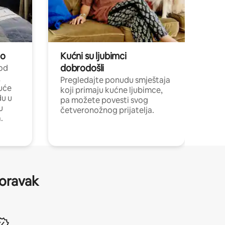
no
Kućni su ljubimci
dobrodošli
 od
,
Pregledajte ponudu smještaja
uće
koji primaju kućne ljubimce,
du u
pa možete povesti svog
u
četveronožnog prijatelja.
.
boravak