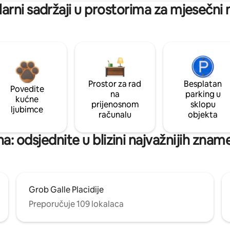
arni sadržaji u prostorima za mjesečni
Prostor za rad
Besplatan
Povedite
na
parking u
kućne
prijenosnom
sklopu
ljubimce
računalu
objekta
: odsjednite u blizini najvažnijih znam
Grob Galle Placidije
Preporučuje 109 lokalaca