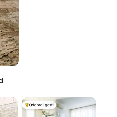
ci
Odabrali gosti
nakom „Odabrali gosti”
Među najviše rangiranima s oznakom „Odabrali gosti”