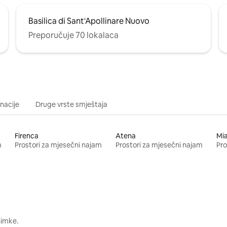
Basilica di Sant'Apollinare Nuovo
Preporučuje 70 lokalaca
inacije
Druge vrste smještaja
Firenca
Atena
Mi
m
Prostori za mjesečni najam
Prostori za mjesečni najam
Pro
nimke.