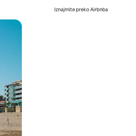
Iznajmite preko Airbnba
li prelaskom prstom po zaslonu.