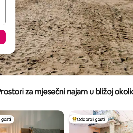
rostori za mjesečni najam u bližoj okoli
 gosti
Odabrali gosti
 gosti
Među najviše rangiranima s oz