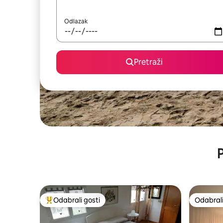
Odlazak
Pretraži
P
Odabrali gosti
Odabrali
Među najviše rangiranima s oznakom „Odabrali gosti”
Odabrali