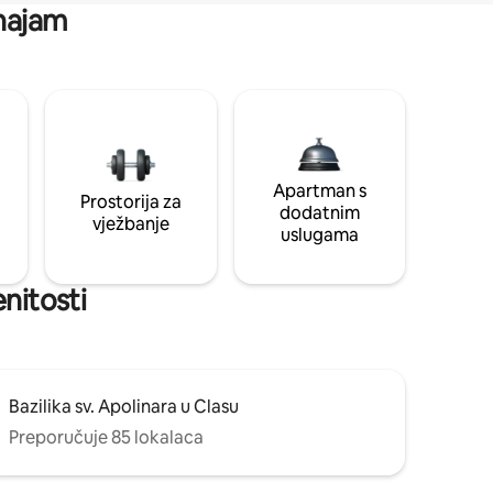
 najam
Apartman s
Prostorija za
dodatnim
vježbanje
uslugama
enitosti
Bazilika sv. Apolinara u Clasu
Preporučuje 85 lokalaca