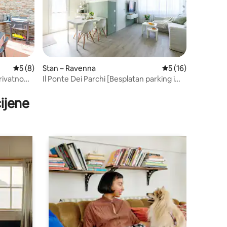
Prosječna ocjena: 5/5, recenzija: 8
5 (8)
Stan – Ravenna
Prosječna ocjena: 5
5 (16)
privatno
Il Ponte Dei Parchi [Besplatan parking i
Wi-Fi]
ijene