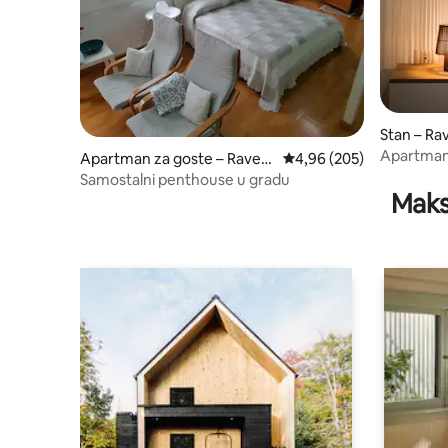
Stan – Ra
Apartman 
Apartman za goste – Raven
Prosječna ocjena: 4,96/5
4,96 (205)
na
Samostalni penthouse u gradu
Maks