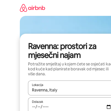
Prijeđi
na
sadržaj
Ravenna: prostori za
mjesečni najam
Potražite smještaj u kojem ćete se osjećati k
kod kuće kad planirate boravak od mjesec ili
više dana.
Lokacija
Kada budu dostupni rezultati, moći ćete ih pregle
Dolazak