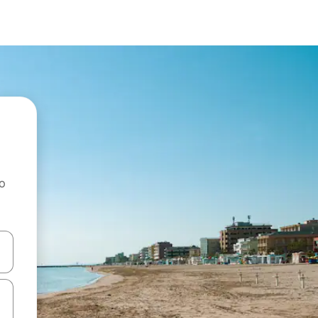
ao
dati koristeći se strelicama prema gore i prema dolje, kao i dodirom i