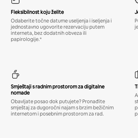
Fleksibilnost koju želite
J
Odaberite točne datume useljenja i iseljenja i
P
jednostavno ugovorite rezervaciju putem
j
interneta, bez dodatnih obveza ili
papirologije.*
Smještaji s radnim prostorom za digitalne
T
nomade
A
Obavljate posao dok putujete? Pronađite
s
smještaj za dugoročni najam s brzim bežičnim
p
internetom i posebnim prostorom za rad.
p