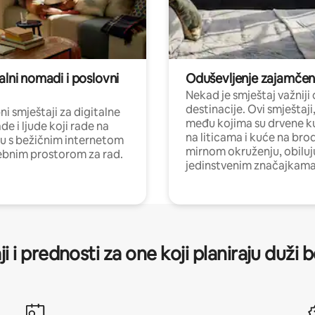
alni nomadi i poslovni
Oduševljenje zajamče
Nekad je smještaj važniji
destinacije. Ovi smještaji
i smještaji za digitalne
među kojima su drvene k
e i ljude koji rade na
na liticama i kuće na bro
nu s bežičnim internetom
mirnom okruženju, obiluj
ebnim prostorom za rad.
jedinstvenim značajkama
ji i prednosti za one koji planiraju duži 