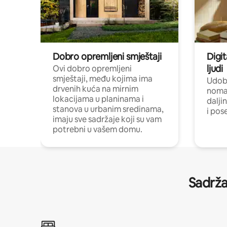
Dobro opremljeni smještaji
Digit
ljudi
Ovi dobro opremljeni
smještaji, među kojima ima
Udobn
drvenih kuća na mirnim
nomad
lokacijama u planinama i
dalji
stanova u urbanim sredinama,
i pos
imaju sve sadržaje koji su vam
potrebni u vašem domu.
Sadrža