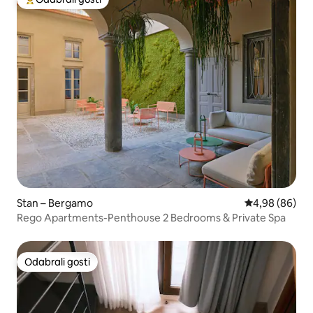
Među najviše rangiranima s oznakom „Odabrali gosti”
Stan – Bergamo
Prosječna ocje
4,98 (86)
Rego Apartments-Penthouse 2 Bedrooms & Private Spa
Odabrali gosti
Odabrali gosti