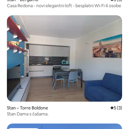
Casa Redona - novi elegantni loft - besplatni Wi-Fi 4 osobe
Stan – Torre Boldone
Prosječna
5 (3)
Stan Dama s čašama.