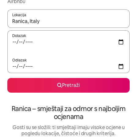
Airbnbu
Lokacija
Kada budu dostupni rezultati, moći ćete ih pregledati koristeći
Dolazak
Odlazak
Pretraži
Ranica – smještaji za odmor s najboljim
ocjenama
Gosti su se složili: ti smještaji imaju visoke ocjene u
pogledu lokacije, čistoće i drugih kriterija.