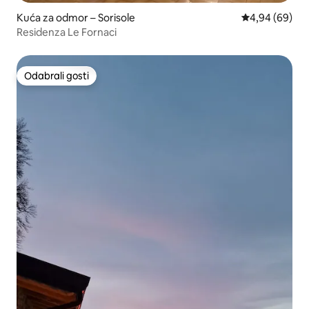
Kuća za odmor – Sorisole
Prosječna ocje
4,94 (69)
Residenza Le Fornaci
Odabrali gosti
Odabrali gosti