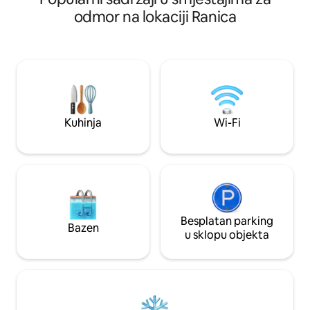
prostore s kaučima i stolom za
kolodvora i centra
odmor na lokaciji Ranica
objedovanje i doručak na otvorenom.
tramvajem),super
Spavaća soba za dvije osobe s velikim
metara, bolnice, ri
ormarom, otvoreni prostor s kuhinjom i
20 minuta od zrač
udobnim kaučem na razvlačenje,
prostor za rad na daljinu i kupaonica. U
vrtu se nalazi tuš s toplom i hladnom
vodom u kojem se možete opustiti, čak i
zimi!
Kuhinja
Wi-Fi
Besplatan parking
Bazen
u sklopu objekta