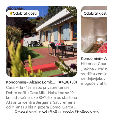
Odabrali gosti
Odabrali gosti
Među najviše rangiranima s oznakom „Odabrali gosti”
Odabrali gosti
Kondominij – Alz
do
Historical Court 
Della Nonna"
„Bakina kuća” nala
središtu zemlje por
srednjovjekovnom 
Kondominij – Alzano Lombar
Prosječna ocjena: 4,98/5, recenz
4,98 (50)
moguće vratiti se 
do
Casa Milla - 15 min od privatne terase
svodove koji su još 
saune BGY
Dobro došli u Casa Milla! Nalazimo se 10
freskama iz 1700-ih. S stolje
km od zračne luke BGY. 6 km od stadiona
zidovima, ljetna a
Atalanta i centra Bergama. Sat vremena
Također, zahvaljujuć
od Milana i u blizini jezera Como, Garda i
ovog smještaja, 
Popularni sadržaji u smještajima za
Iseo. Casa Milla ima opuštajuće vanjske
pristupiti javnom 