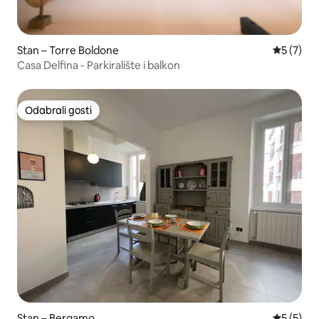
Stan – Torre Boldone
Prosječna
5 (7)
Casa Delfina - Parkiralište i balkon
Odabrali gosti
Odabrali gosti
Stan – Bergamo
Prosječna
5 (5)