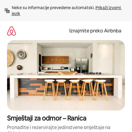
Prijeđi
Neke su informacije prevedene automatski. 
Prikaži izvorni 
na
jezik
sadržaj
Iznajmite preko Airbnba
Smještaji za odmor – Ranica
Pronađite i rezervirajte jedinstvene smještaje na