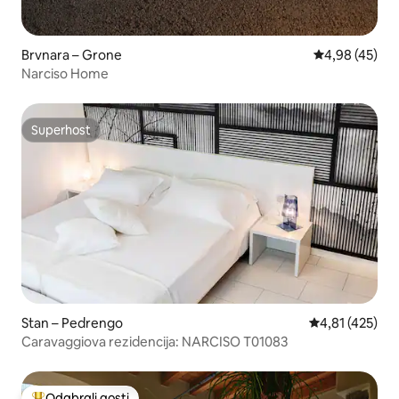
Brvnara – Grone
Prosječna ocje
4,98 (45)
Narciso Home
Superhost
Superhost
Stan – Pedrengo
Prosječna ocjen
4,81 (425)
Caravaggiova rezidencija: NARCISO T01083
Odabrali gosti