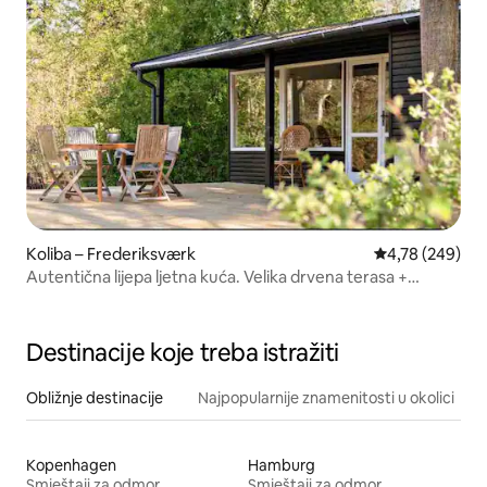
Koliba – Frederiksværk
Prosječna ocjen
4,78 (249)
Autentična lijepa ljetna kuća. Velika drvena terasa +
priroda
Destinacije koje treba istražiti
Obližnje destinacije
Najpopularnije znamenitosti u okolici
Kopenhagen
Hamburg
Smještaji za odmor
Smještaji za odmor