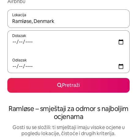
Airbnbu
Lokacija
Kada budu dostupni rezultati, moći ćete ih pregledati koristeći
Dolazak
Odlazak
Pretraži
Ramløse – smještaji za odmor s najboljim
ocjenama
Gosti su se složili: ti smještaji imaju visoke ocjene u
pogledu lokacije, čistoće i drugih kriterija.