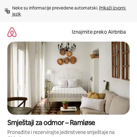
Prijeđi
Neke su informacije prevedene automatski. 
Prikaži izvorni 
na
jezik
sadržaj
Iznajmite preko Airbnba
Smještaji za odmor – Ramløse
Pronađite i rezervirajte jedinstvene smještaje na