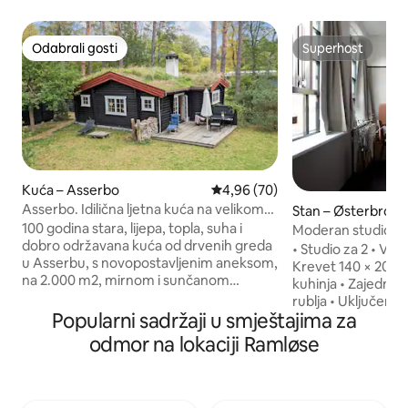
Odabrali gosti
Superhost
Odabrali gosti
Superhost
Kuća – Asserbo
Prosječna ocjena: 4,96/5, recenz
4,96 (70)
Asserbo. Idilična ljetna kuća na velikom
Stan – Østerbro
zemljištu.
100 godina stara, lijepa, topla, suha i
Moderan studio za
dobro održavana kuća od drvenih greda
Østerbroa
• Studio za 2 • Veli
u Asserbu, s novopostavljenim aneksom,
Krevet 140 × 200 
na 2.000 m2, mirnom i sunčanom
kuhinja • Zajedničk
prirodnom zemljištu, u blizini jedne od
rublja • Uključen je pristup lokalnoj
najboljih plaža za kupanje. (5 min/autom,
Popularni sadržaji u smještajima za
teretani • Prostirke
10 min/biciklom, 30 min/ pješice). Glavna
Smart TV • ostava z
odmor na lokaciji Ramløse
kuća ima veliku kuhinju, peć na drva,
krevetić je dostup
blagovaonicu za 6 osoba, spavaću sobu s
Prostor za zajedni
bračnim krevetom, soba s jednim
krovna terasa • Be
jednostrukim krevetom. Kupaonica s
korisnička podrška 