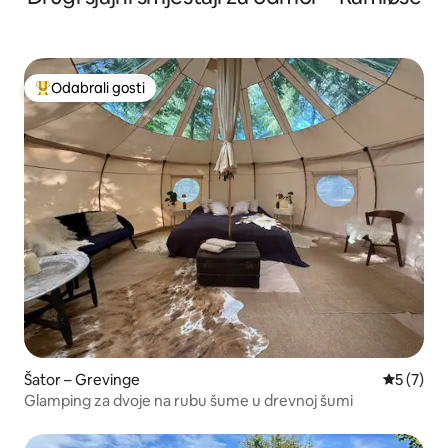
Odabrali gosti
Među najviše rangiranima s oznakom „Odabrali gosti”
Šator – Grevinge
Prosječna
5 (7)
Glamping za dvoje na rubu šume u drevnoj šumi