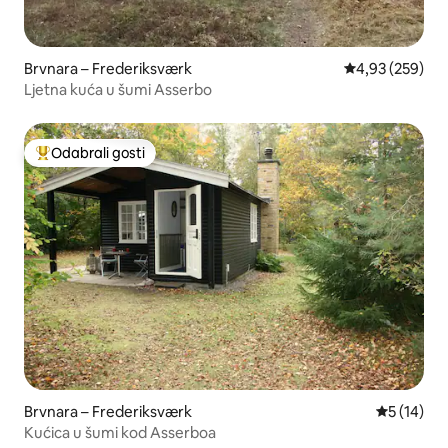
Brvnara – Frederiksværk
Prosječna ocjen
4,93 (259)
Ljetna kuća u šumi Asserbo
Odabrali gosti
Među najviše rangiranima s oznakom „Odabrali gosti”
Brvnara – Frederiksværk
Prosječna 
5 (14)
Kućica u šumi kod Asserboa