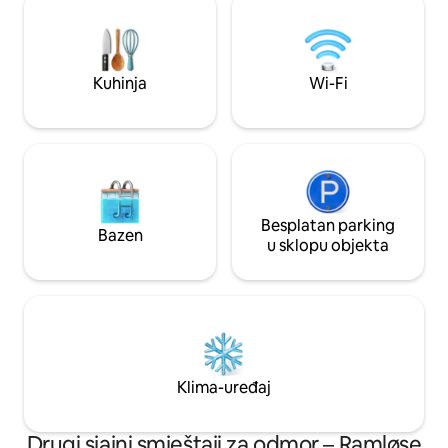
WC-om, tušem/kadom za sjedenje,
kasni odlazak (na 
perilicom rublja. Kuhinjski kutak s
Svaki se prostor p
perilicom posuđa. Dodatak: 2 kreveta. 3
profesionalno čisti
mjesta za spavanje i toplinska pumpa,
standardom „Bespri
Kuhinja
Wi-Fi
tako da je uvijek suho i lijepo.
obuhvaća 80 kora
Besplatan parking
Bazen
u sklopu objekta
Klima-uređaj
Drugi sjajni smještaji za odmor – Ramløse