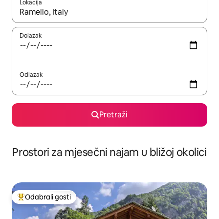
Lokacija
Kada budu dostupni rezultati, moći ćete ih pregledati koristeći
Dolazak
Odlazak
Pretraži
Prostori za mjesečni najam u bližoj okolici
Odabrali gosti
Među najviše rangiranima s oznakom „Odabrali gosti”