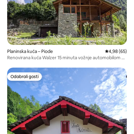
Planinska kuća – Piode
Prosječna ocje
4,98 (65)
Renovirana kuća Walzer 15 minuta vožnje automobilom od
Alagne
Odabrali gosti
Odabrali gosti