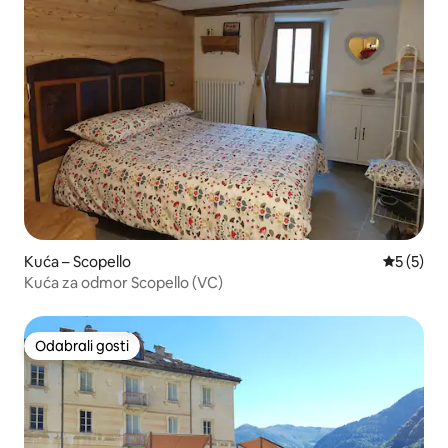
Kuća – Scopello
Prosječna
5 (5)
Kuća za odmor Scopello (VC)
Odabrali gosti
Odabrali gosti