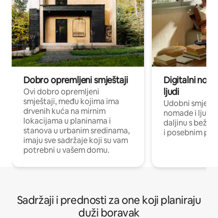
Dobro opremljeni smještaji
Digitalni noma
ljudi
Ovi dobro opremljeni
smještaji, među kojima ima
Udobni smještaj
drvenih kuća na mirnim
nomade i ljude 
lokacijama u planinama i
daljinu s bežič
stanova u urbanim sredinama,
i posebnim pro
imaju sve sadržaje koji su vam
potrebni u vašem domu.
Sadržaji i prednosti za one koji planiraju
duži boravak