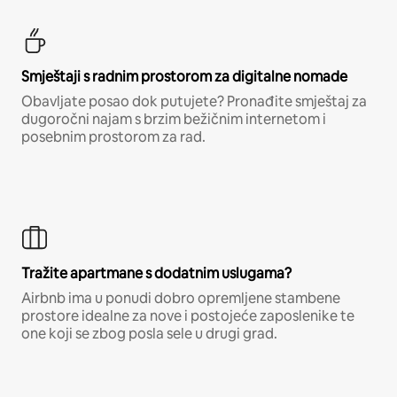
Smještaji s radnim prostorom za digitalne nomade
Obavljate posao dok putujete? Pronađite smještaj za
dugoročni najam s brzim bežičnim internetom i
posebnim prostorom za rad.
Tražite apartmane s dodatnim uslugama?
Airbnb ima u ponudi dobro opremljene stambene
prostore idealne za nove i postojeće zaposlenike te
one koji se zbog posla sele u drugi grad.