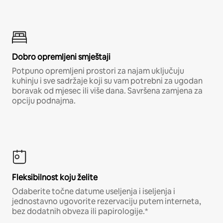
Dobro opremljeni smještaji
Potpuno opremljeni prostori za najam uključuju
kuhinju i sve sadržaje koji su vam potrebni za ugodan
boravak od mjesec ili više dana. Savršena zamjena za
opciju podnajma.
Fleksibilnost koju želite
Odaberite točne datume useljenja i iseljenja i
jednostavno ugovorite rezervaciju putem interneta,
bez dodatnih obveza ili papirologije.*