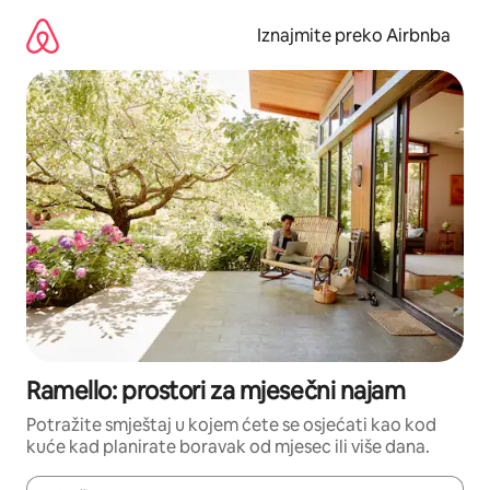
Prijeđi
na
Iznajmite preko Airbnba
sadržaj
Ramello: prostori za mjesečni najam
Potražite smještaj u kojem ćete se osjećati kao kod
kuće kad planirate boravak od mjesec ili više dana.