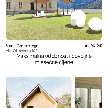
Stan – Campertogno
Prosječna ocje
4,96 (24)
Villa Ottocento 102
Maksimalna udobnost i povoljne
mjesečne cijene