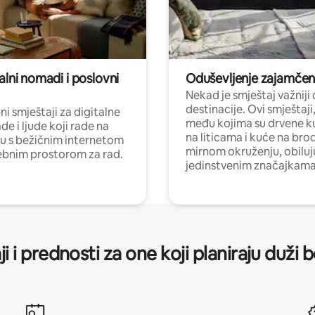
alni nomadi i poslovni
Oduševljenje zajamče
Nekad je smještaj važniji
destinacije. Ovi smještaji
i smještaji za digitalne
među kojima su drvene k
e i ljude koji rade na
na liticama i kuće na bro
nu s bežičnim internetom
mirnom okruženju, obiluj
ebnim prostorom za rad.
jedinstvenim značajkama
ji i prednosti za one koji planiraju duži 