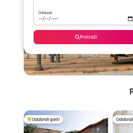
Odlazak
Pretraži
P
Odabrali gosti
Odabrali
Među najviše rangiranima s oznakom „Odabrali gosti”
Odabrali