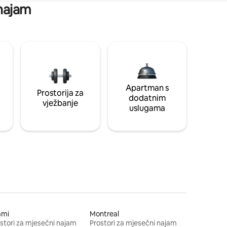
 najam
Apartman s
Prostorija za
dodatnim
vježbanje
uslugama
ami
Montreal
stori za mjesečni najam
Prostori za mjesečni najam