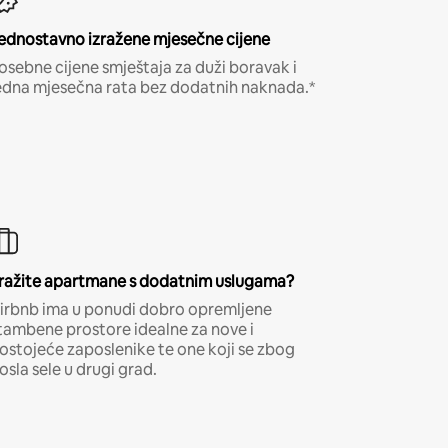
ednostavno izražene mjesečne cijene
osebne cijene smještaja za duži boravak i
edna mjesečna rata bez dodatnih naknada.*
ražite apartmane s dodatnim uslugama?
irbnb ima u ponudi dobro opremljene
tambene prostore idealne za nove i
ostojeće zaposlenike te one koji se zbog
osla sele u drugi grad.