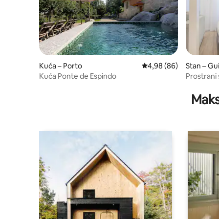
Kuća – Porto
Prosječna ocjena: 4,98/
4,98 (86)
Stan – G
Kuća Ponte de Espindo
Prostrani 
Guestify
Maks