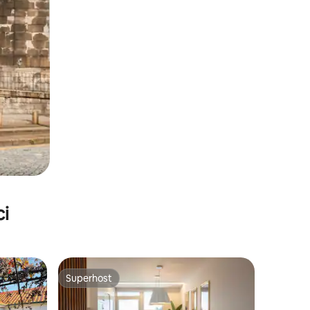
ci
Superhost
Superhost