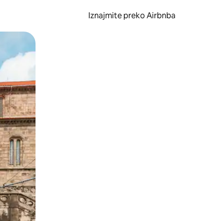
Iznajmite preko Airbnba
li prelaskom prstom po zaslonu.