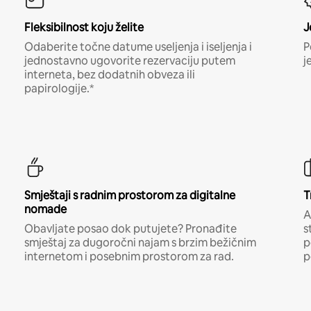
Fleksibilnost koju želite
J
Odaberite točne datume useljenja i iseljenja i
P
jednostavno ugovorite rezervaciju putem
j
interneta, bez dodatnih obveza ili
papirologije.*
Smještaji s radnim prostorom za digitalne
T
nomade
A
Obavljate posao dok putujete? Pronađite
s
smještaj za dugoročni najam s brzim bežičnim
p
internetom i posebnim prostorom za rad.
p