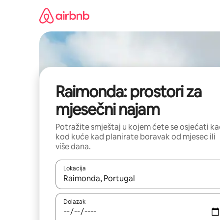
Prijeđi
na
sadržaj
Raimonda: prostori za
mjesečni najam
Potražite smještaj u kojem ćete se osjećati k
kod kuće kad planirate boravak od mjesec ili
više dana.
Lokacija
Kada budu dostupni rezultati, moći ćete ih pregle
Dolazak