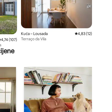
Kuća – Lousada
Prosječna ocjena: 4,83
4,83 (12)
Terraço da Vila
rosječna ocjena: 4,74/5, recenzija: 107
4,74 (107)
a
ijene