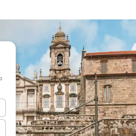
ao
dati koristeći se strelicama prema gore i prema dolje, kao i dodirom i