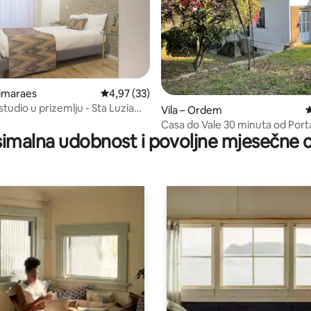
5, recenzija: 86
uimaraes
Prosječna ocjena: 4,97/5, recenzija: 33
4,97 (33)
studio u prizemlju - Sta Luzia
Vila – Ordem
P
Casa do Vale 30 minuta od Port
imalna udobnost i povoljne mjesečne c