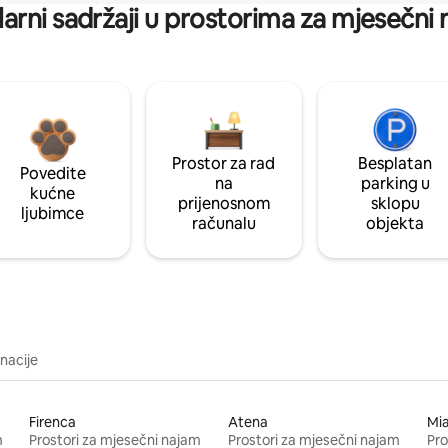
arni sadržaji u prostorima za mjesečni
Prostor za rad
Besplatan
Povedite
na
parking u
kućne
prijenosnom
sklopu
ljubimce
računalu
objekta
inacije
Firenca
Atena
Mi
m
Prostori za mjesečni najam
Prostori za mjesečni najam
Pro