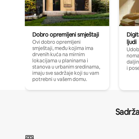
Dobro opremljeni smještaji
Digit
ljudi
Ovi dobro opremljeni
smještaji, među kojima ima
Udobn
drvenih kuća na mirnim
nomad
lokacijama u planinama i
dalji
stanova u urbanim sredinama,
i pos
imaju sve sadržaje koji su vam
potrebni u vašem domu.
Sadrža