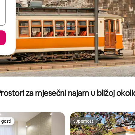
rostori za mjesečni najam u bližoj okoli
 gosti
Superhost
 gosti
Superhost