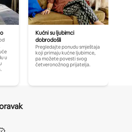
no
Kućni su ljubimci
dobrodošli
 od
,
Pregledajte ponudu smještaja
uće
koji primaju kućne ljubimce,
du u
pa možete povesti svog
u
četveronožnog prijatelja.
.
boravak