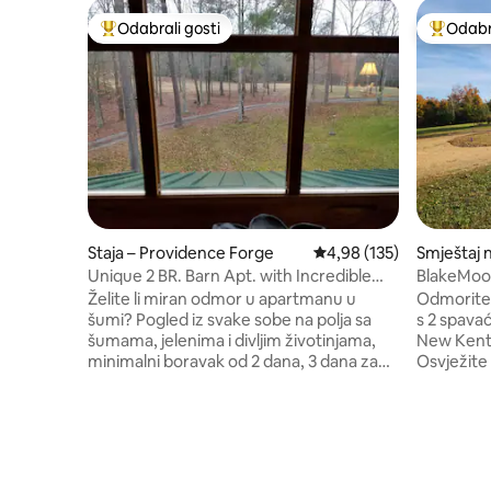
Odabrali gosti
Odabra
Među najviše rangiranima s oznakom „Odabrali gosti”
Među naj
Staja – Providence Forge
Prosječna ocjena: 4,98/5
4,98 (135)
Smještaj 
Unique 2 BR. Barn Apt. with Incredible
BlakeMoo
views
Želite li miran odmor u apartmanu u
Odmorite 
šumi? Pogled iz svake sobe na polja sa
s 2 spava
šumama, jelenima i divljim životinjama,
New Kent,
minimalni boravak od 2 dana, 3 dana za
Osvježite 
praznike ili dulji boravak dopušten ako je
spokoj u 
dostupan. Luksuzni stan s 2 spavaće
obiteljsko
sobe i novim 75-inčnim Qled HD
godine. S
televizorom, smješten na katu u
hektara ko
jedinstvenoj staji *Opremljen svim
Virginiju,
sadržajima, smješten na udaljenosti od
udaljen od