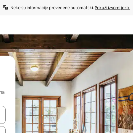
Neke su informacije prevedene automatski. 
Prikaži izvorni jezik
 na
dati koristeći se strelicama prema gore i prema dolje, kao i dodirom i