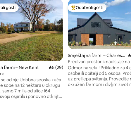
li gosti
Odabrali gosti
više rangiranima s oznakom „Odabrali gosti”
Među najviše rangiranima s oz
Smještaj na farmi – Charles
P
City
Predivan prostor iznad staje na 
je u funkciji!
, recenzija: 135
na farmi – New Kent
Prosječna ocjena: 5/5, recenzija: 29
5 (29)
Odmor na selu!! Prikladno za 4 odrasle
osobe ili obitelji od 5 osoba. Pr
re
uz prelijepa svitanja. Provedite miran dan
se od nje Udobna seoska kuća
okružen farmom i divljim životi
će sobe na 12 hektara u okrugu
Uživajte u tamnom noćnom ne
 samo 7 milja od ulice I64
osvijetljenom milijunima zvijez
svoja osjetila i ponovno otkrijte
promatranja zalaska sunca. Iznad naše
mirnoj, nedavno renoviranoj
staje nalazi se dvije spavaće so
j seoskoj kući izgrađenoj 1917.
dnevni boravak u kadi s dnevni
mješten na 12 pastoralnih
boravkom otvorenim za kuhinju
ji podsjećaju na ruralnu
svakog kuhara!! Smješten u blizini
 ali svega nekoliko minuta
Williamsburga, Jamestowna i Y
 raskošnih golf terena,