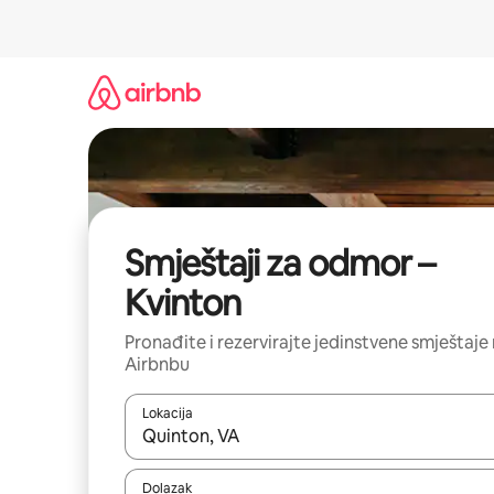
Prijeđi
na
sadržaj
Smještaji za odmor –
Kvinton
Pronađite i rezervirajte jedinstvene smještaje
Airbnbu
Lokacija
Kada budu dostupni rezultati, moći ćete ih pregle
Dolazak