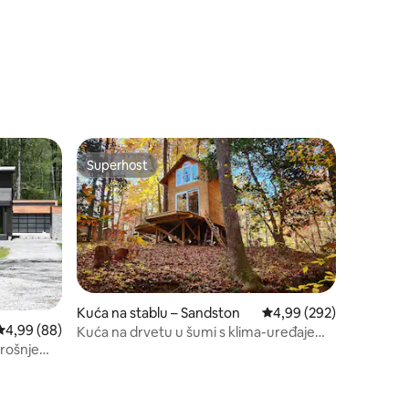
Superhost
nakom „Odabrali gosti”
Superhost
Kuća na stablu – Sandston
Prosječna ocjena: 4,99/
4,99 (292)
Prosječna ocjena: 4,99/5, recenzija: 88
4,99 (88)
Kuća na drvetu u šumi s klima-uređajem i
rošnje
grijanjem (kupaonica u kući)