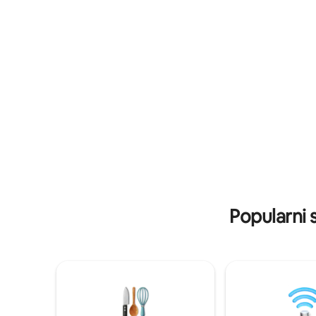
1/2 milje niz šljunčani prilaz, uz slikovite
jedinstven
šume i divlje životinje. Može primiti do 4
pustolovi
osobe + dijete *2 spavaće sobe sa
Richmonda
stropnim ventilatorima *HD televizori
je bezvre
*novi bračni krevet (king) u glavnoj
radnoj far
spavaćoj sobi *Perilica i sušilica rublja
upravlja 
*Niska naknada za čišćenje *Pogledajte
naše recenzije s 5 zvjezdica
Popularni 