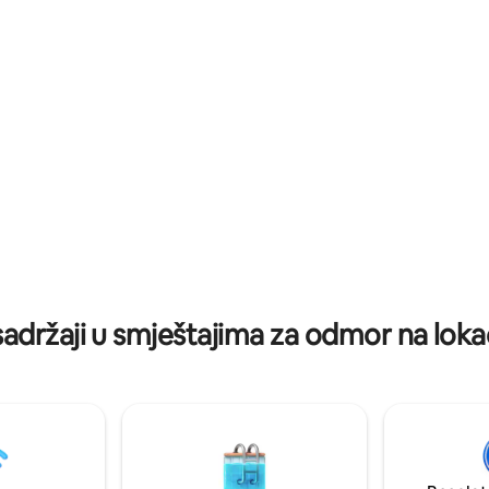
Busch Gardensa i vodene zemlj
ih vinarija, ribolova i povijesnih
Virginia Capitol i utočišta za divl
na. Smješten između
životinje.
 i Williamsburga, BlakeMoore
menski dragulj smješten na
mi sijena. U vlasništvu je i njime
veteran.
sadržaji u smještajima za odmor na lokac