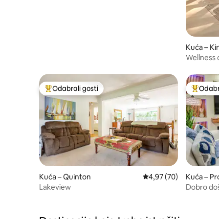
Kuća – Ki
Wellness 
masažna k
Odabrali gosti
Odabra
Među najviše rangiranima s oznakom „Odabrali gosti”
Među naj
Kuća – Quinton
Prosječna ocjena: 4,97/
4,97 (70)
Kuća – Pr
Lakeview
Dobro doš
spavaće s