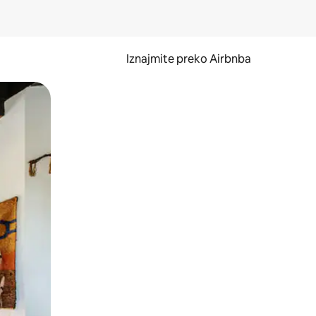
Iznajmite preko Airbnba
li prelaskom prstom po zaslonu.