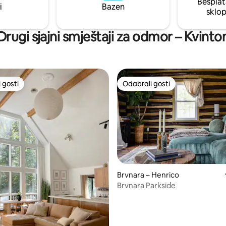
Besplat
i
Bazen
sklo
Drugi sjajni smještaji za odmor – Kvinto
 gosti
Odabrali gosti
 gosti
Odabrali gosti
5, recenzija: 21
Brvnara – Henrico
Brvnara Parkside