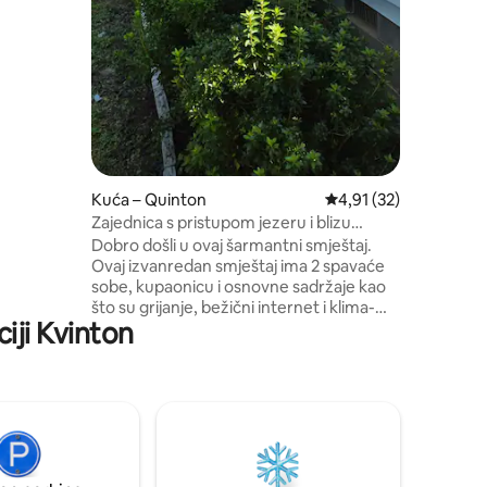
e, staze
je
Kuća – Quinton
Prosječna ocjena: 4,91
4,91 (32)
Zajednica s pristupom jezeru i blizu
svega!
Dobro došli u ovaj šarmantni smještaj.
Ovaj izvanredan smještaj ima 2 spavaće
sobe, kupaonicu i osnovne sadržaje kao
što su grijanje, bežični internet i klima-
iji Kvinton
uređaj. Ugodna atmosfera i lijepo
uređenje čine ga idealnim za goste koji
žele opušteno uživati. Uživat ćete u plaži
uz jezero, kao i pristaništu za brodove i
pristupu T-doku. Smještaj je dobro
opremljen za kuhanje, pečenje i
roštiljanje na otvorenom, a tu su gotovo
sve vrste začina, lonaca, tava ili posuđa.