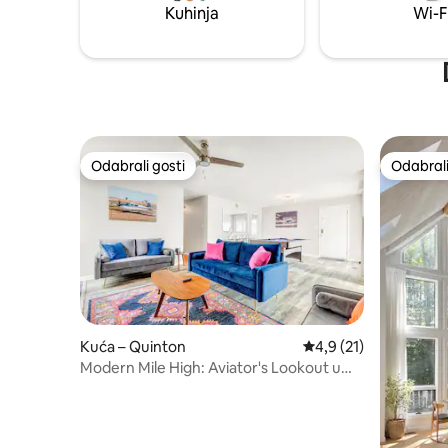
Kuhinja
Wi-F
Odabrali gosti
Odabrali
Odabrali gosti
Odabrali
Kuća – Quinton
Prosječna ocjena: 4,9/
4,9 (21)
Modern Mile High: Aviator's Lookout u
Quintonu