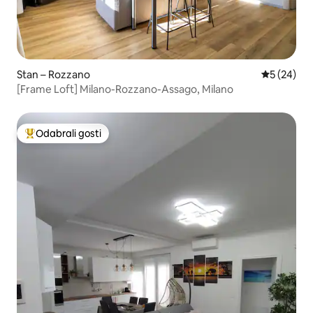
Stan – Rozzano
Prosječna o
5 (24)
[Frame Loft] Milano-Rozzano-Assago, Milano
Odabrali gosti
Među najviše rangiranima s oznakom „Odabrali gosti”