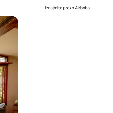
Iznajmite preko Airbnba
li prelaskom prstom po zaslonu.