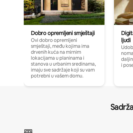
Dobro opremljeni smještaji
Digit
ljudi
Ovi dobro opremljeni
smještaji, među kojima ima
Udobn
drvenih kuća na mirnim
nomad
lokacijama u planinama i
dalji
stanova u urbanim sredinama,
i pos
imaju sve sadržaje koji su vam
potrebni u vašem domu.
Sadrža