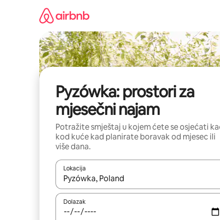
Prijeđi
na
sadržaj
Pyzówka: prostori za
mjesečni najam
Potražite smještaj u kojem ćete se osjećati k
kod kuće kad planirate boravak od mjesec ili
više dana.
Lokacija
Kada budu dostupni rezultati, moći ćete ih pregle
Dolazak