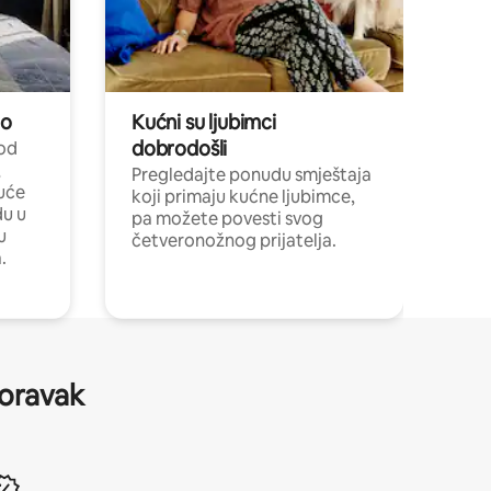
no
Kućni su ljubimci
dobrodošli
 od
,
Pregledajte ponudu smještaja
uće
koji primaju kućne ljubimce,
du u
pa možete povesti svog
u
četveronožnog prijatelja.
.
boravak