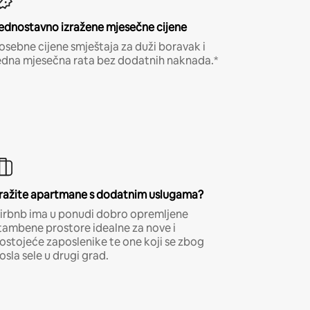
ednostavno izražene mjesečne cijene
osebne cijene smještaja za duži boravak i
edna mjesečna rata bez dodatnih naknada.*
ražite apartmane s dodatnim uslugama?
irbnb ima u ponudi dobro opremljene
tambene prostore idealne za nove i
ostojeće zaposlenike te one koji se zbog
osla sele u drugi grad.