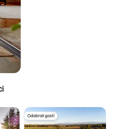
ci
Odabrali gosti
nakom „Odabrali gosti”
Odabrali gosti