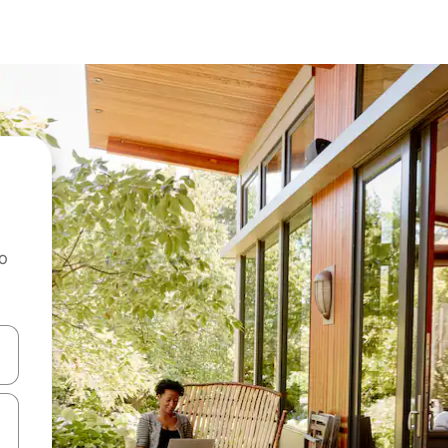
ao
dati koristeći se strelicama prema gore i prema dolje, kao i dodirom i