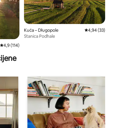
Kuća – Długopole
Prosječna ocjena: 4,94
4,94 (33)
Stanica Podhale
Prosječna ocjena: 4,9/5, recenzija: 114
4,9 (114)
ijene