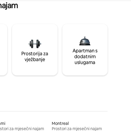
 najam
Apartman s
Prostorija za
dodatnim
vježbanje
uslugama
ami
Montreal
stori za mjesečni najam
Prostori za mjesečni najam