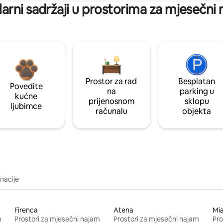
arni sadržaji u prostorima za mjesečni
Prostor za rad
Besplatan
Povedite
na
parking u
kućne
prijenosnom
sklopu
ljubimce
računalu
objekta
inacije
Firenca
Atena
Mi
m
Prostori za mjesečni najam
Prostori za mjesečni najam
Pro