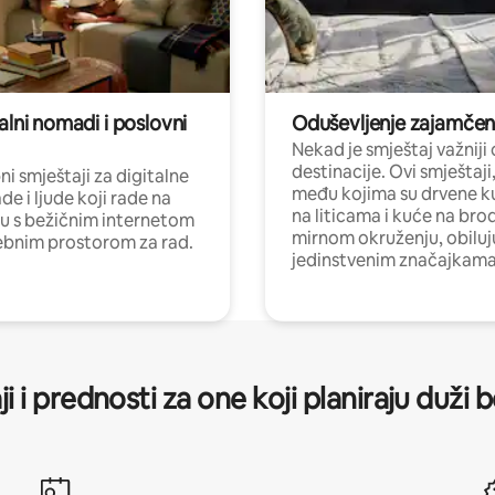
alni nomadi i poslovni
Oduševljenje zajamče
Nekad je smještaj važniji
destinacije. Ovi smještaji
i smještaji za digitalne
među kojima su drvene k
e i ljude koji rade na
na liticama i kuće na bro
nu s bežičnim internetom
mirnom okruženju, obiluj
ebnim prostorom za rad.
jedinstvenim značajkama
ji i prednosti za one koji planiraju duži 