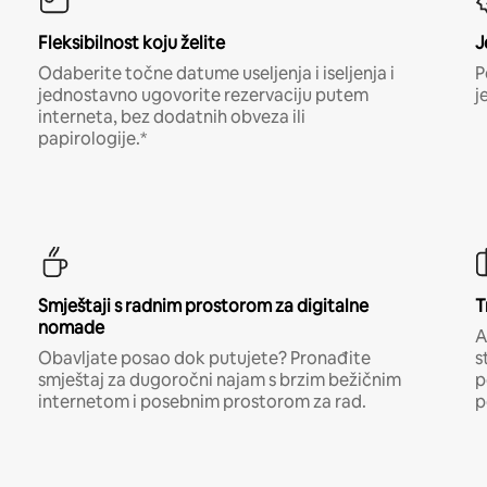
Fleksibilnost koju želite
J
Odaberite točne datume useljenja i iseljenja i
P
jednostavno ugovorite rezervaciju putem
j
interneta, bez dodatnih obveza ili
papirologije.*
Smještaji s radnim prostorom za digitalne
T
nomade
A
Obavljate posao dok putujete? Pronađite
s
smještaj za dugoročni najam s brzim bežičnim
p
internetom i posebnim prostorom za rad.
p