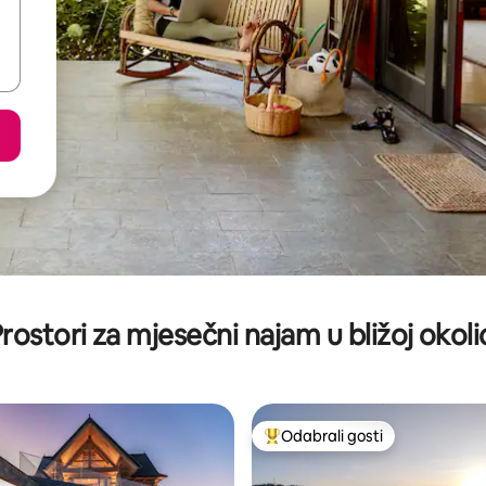
rostori za mjesečni najam u bližoj okoli
Odabrali gosti
Među najviše rangiranima s oz