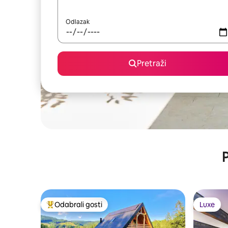
Odlazak
Pretraži
P
Odabrali gosti
Luxe
Među najviše rangiranima s oznakom „Odabrali gosti”
Luxe