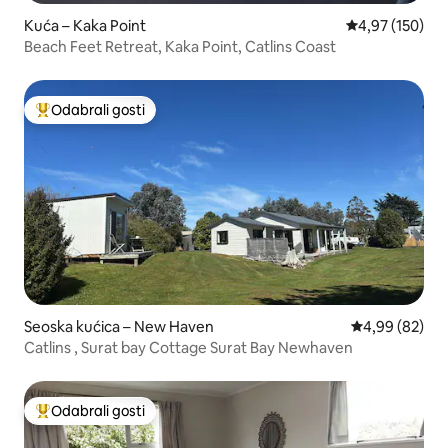
Kuća – Kaka Point
Prosječna ocjen
4,97 (150)
Beach Feet Retreat, Kaka Point, Catlins Coast
Odabrali gosti
Među najviše rangiranima s oznakom „Odabrali gosti”
Seoska kućica – New Haven
Prosječna ocje
4,99 (82)
Catlins , Surat bay Cottage Surat Bay Newhaven
Odabrali gosti
Među najviše rangiranima s oznakom „Odabrali gosti”