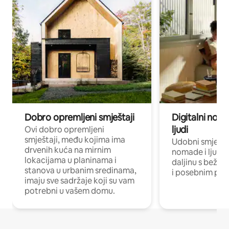
Dobro opremljeni smještaji
Digitalni noma
ljudi
Ovi dobro opremljeni
smještaji, među kojima ima
Udobni smještaj
drvenih kuća na mirnim
nomade i ljude 
lokacijama u planinama i
daljinu s bežič
stanova u urbanim sredinama,
i posebnim pro
imaju sve sadržaje koji su vam
potrebni u vašem domu.