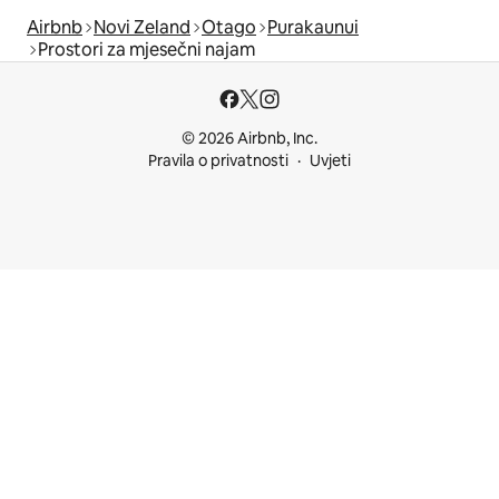
Airbnb
Novi Zeland
Otago
Purakaunui
Prostori za mjesečni najam
© 2026 Airbnb, Inc.
Pravila o privatnosti
Uvjeti