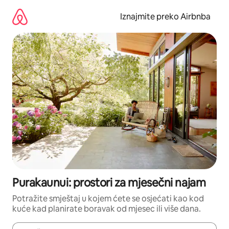
Prijeđi
na
Iznajmite preko Airbnba
sadržaj
Purakaunui: prostori za mjesečni najam
Potražite smještaj u kojem ćete se osjećati kao kod
kuće kad planirate boravak od mjesec ili više dana.