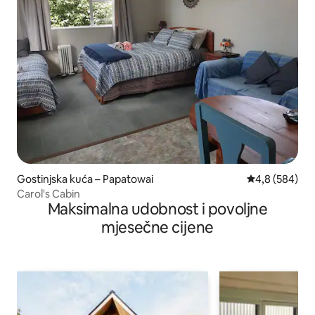
Gostinjska kuća – Papatowai
Prosječna ocje
4,8 (584)
Carol's Cabin
Maksimalna udobnost i povoljne
mjesečne cijene