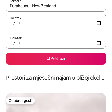
Lokacija
Kada budu dostupni rezultati, moći ćete ih pregledati koristeći
Dolazak
Odlazak
Pretraži
Prostori za mjesečni najam u bližoj okolici
Odabrali gosti
Odabrali gosti