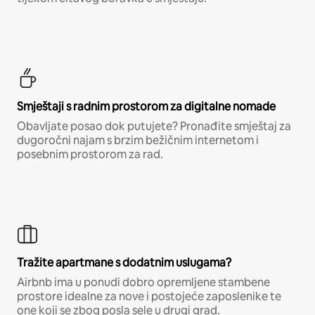
Smještaji s radnim prostorom za digitalne nomade
Obavljate posao dok putujete? Pronađite smještaj za
dugoročni najam s brzim bežičnim internetom i
posebnim prostorom za rad.
Tražite apartmane s dodatnim uslugama?
Airbnb ima u ponudi dobro opremljene stambene
prostore idealne za nove i postojeće zaposlenike te
one koji se zbog posla sele u drugi grad.