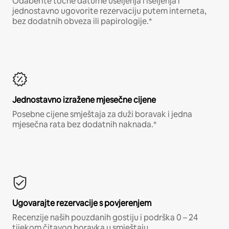
Odaberite točne datume useljenja i iseljenja i
jednostavno ugovorite rezervaciju putem interneta,
bez dodatnih obveza ili papirologije.*
Jednostavno izražene mjesečne cijene
Posebne cijene smještaja za duži boravak i jedna
mjesečna rata bez dodatnih naknada.*
Ugovarajte rezervacije s povjerenjem
Recenzije naših pouzdanih gostiju i podrška 0 – 24
tijekom čitavog boravka u smještaju.