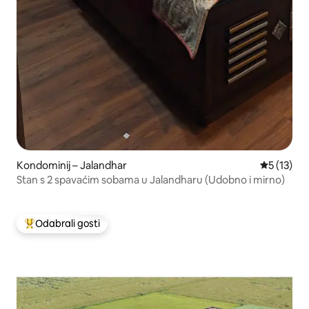
Kondominij – Jalandhar
Prosječna 
5 (13)
Stan s 2 spavaćim sobama u Jalandharu (Udobno i mirno)
Odabrali gosti
Među najviše rangiranima s oznakom „Odabrali gosti”