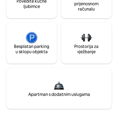
Povedite kućne
prijenosnom
ljubimce
računalu
Besplatan parking
Prostorija za
u sklopu objekta
vježbanje
Apartman s dodatnim uslugama