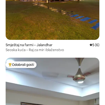
Smještaj na farmi – Jalandhar
Prosječna
5 (6)
Seoska kuća – Raj za mir i blaženstvo
Odabrali gosti
Među najviše rangiranima s oznakom „Odabrali gosti”