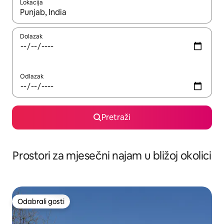
Lokacija
Kada budu dostupni rezultati, moći ćete ih pregledati koristeći
Dolazak
Odlazak
Pretraži
Prostori za mjesečni najam u bližoj okolici
Odabrali gosti
Odabrali gosti