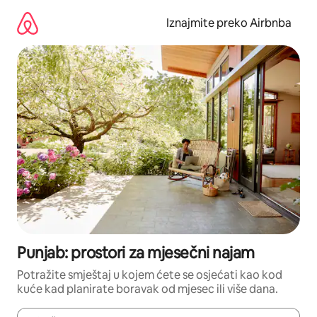
Prijeđi
na
Iznajmite preko Airbnba
sadržaj
Punjab: prostori za mjesečni najam
Potražite smještaj u kojem ćete se osjećati kao kod
kuće kad planirate boravak od mjesec ili više dana.