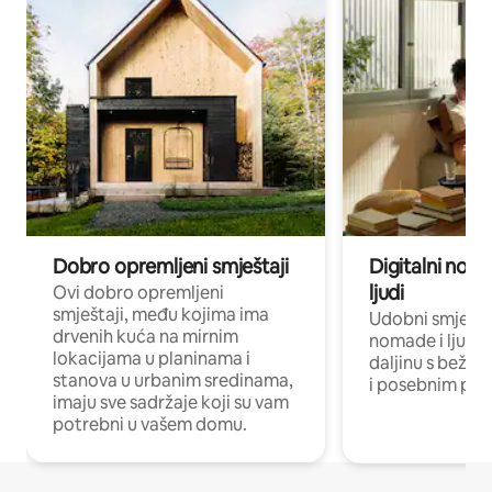
Dobro opremljeni smještaji
Digitalni noma
ljudi
Ovi dobro opremljeni
smještaji, među kojima ima
Udobni smještaj
drvenih kuća na mirnim
nomade i ljude 
lokacijama u planinama i
daljinu s bežič
stanova u urbanim sredinama,
i posebnim pro
imaju sve sadržaje koji su vam
potrebni u vašem domu.