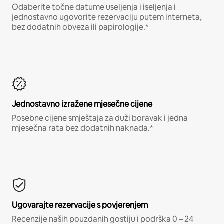
Odaberite točne datume useljenja i iseljenja i
jednostavno ugovorite rezervaciju putem interneta,
bez dodatnih obveza ili papirologije.*
Jednostavno izražene mjesečne cijene
Posebne cijene smještaja za duži boravak i jedna
mjesečna rata bez dodatnih naknada.*
Ugovarajte rezervacije s povjerenjem
Recenzije naših pouzdanih gostiju i podrška 0 – 24