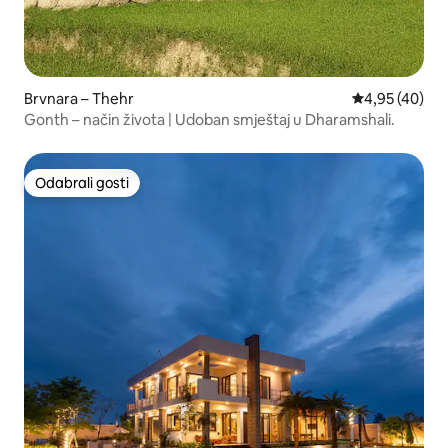
Brvnara – Thehr
Prosječna ocje
4,95 (40)
Gonth – način života | Udoban smještaj u Dharamshali.
Odabrali gosti
Odabrali gosti