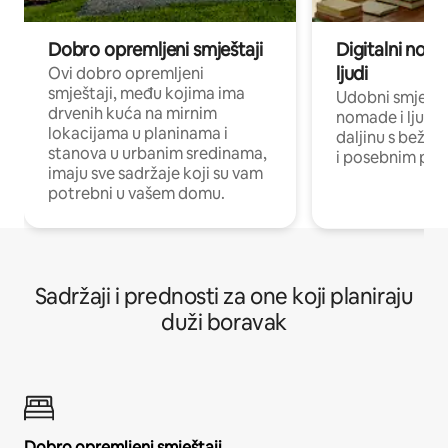
Dobro opremljeni smještaji
Digitalni noma
ljudi
Ovi dobro opremljeni
smještaji, među kojima ima
Udobni smještaj
drvenih kuća na mirnim
nomade i ljude 
lokacijama u planinama i
daljinu s bežič
stanova u urbanim sredinama,
i posebnim pro
imaju sve sadržaje koji su vam
potrebni u vašem domu.
Sadržaji i prednosti za one koji planiraju
duži boravak
Dobro opremljeni smještaji