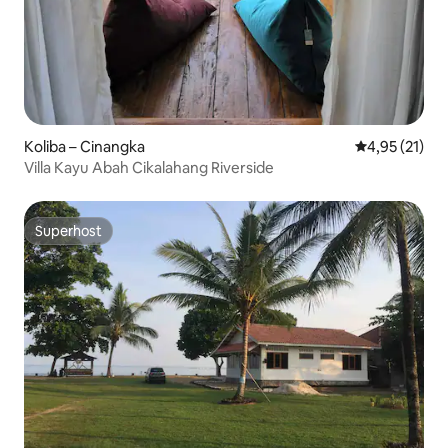
Koliba – Cinangka
Prosječna ocje
4,95 (21)
Villa Kayu Abah Cikalahang Riverside
Superhost
Superhost