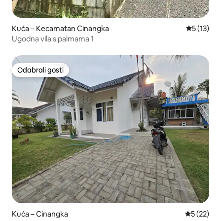
Kuća – Kecamatan Cinangka
Prosječna 
5 (13)
Ugodna vila s palmama 1
Odabrali gosti
Odabrali gosti
Kuća – Cinangka
Prosječna 
5 (22)