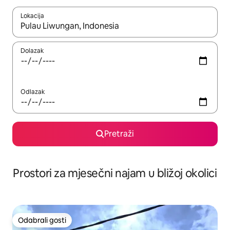
Lokacija
Kada budu dostupni rezultati, moći ćete ih pregledati koristeći
Dolazak
Odlazak
Pretraži
Prostori za mjesečni najam u bližoj okolici
Odabrali gosti
Odabrali gosti