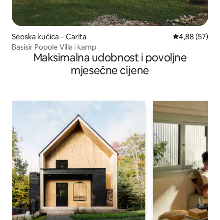
Seoska kućica – Carita
Prosječna ocje
4,88 (57)
Basisir Popole Villa i kamp
Maksimalna udobnost i povoljne
mjesečne cijene