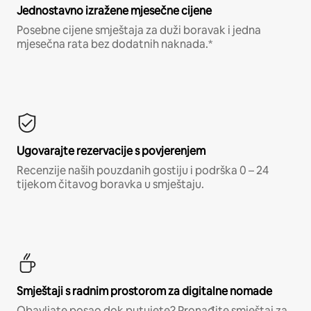
Jednostavno izražene mjesečne cijene
Posebne cijene smještaja za duži boravak i jedna
mjesečna rata bez dodatnih naknada.*
Ugovarajte rezervacije s povjerenjem
Recenzije naših pouzdanih gostiju i podrška 0 – 24
tijekom čitavog boravka u smještaju.
Smještaji s radnim prostorom za digitalne nomade
Obavljate posao dok putujete? Pronađite smještaj za