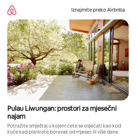
Prijeđi
na
Iznajmite preko Airbnba
sadržaj
Pulau Liwungan: prostori za mjesečni
najam
Potražite smještaj u kojem ćete se osjećati kao kod
kuće kad planirate boravak od mjesec ili više dana.