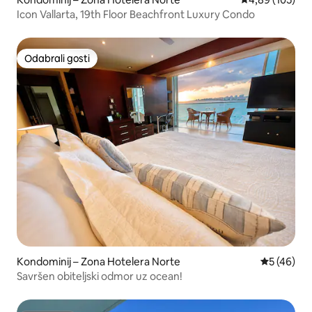
Icon Vallarta, 19th Floor Beachfront Luxury Condo
Odabrali gosti
Odabrali gosti
Kondominij – Zona Hotelera Norte
Prosječna o
5 (46)
Savršen obiteljski odmor uz ocean!