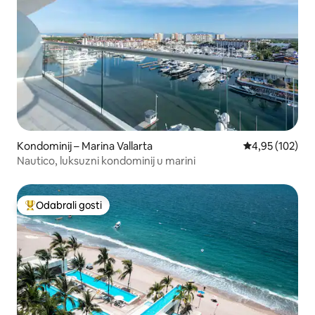
Kondominij – Marina Vallarta
Prosječna ocjen
4,95 (102)
Nautico, luksuzni kondominij u marini
Odabrali gosti
Među najviše rangiranima s oznakom „Odabrali gosti”