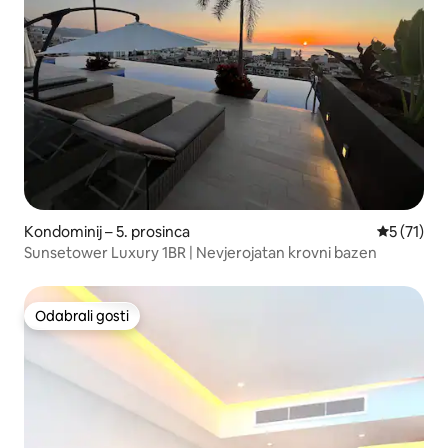
Kondominij – 5. prosinca
Prosječna 
5 (71)
Sunsetower Luxury 1BR | Nevjerojatan krovni bazen
Odabrali gosti
Odabrali gosti