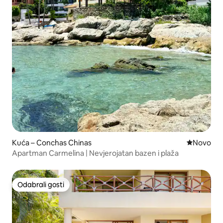
Kuća – Conchas Chinas
Novi smješ
Novo
Apartman Carmelina | Nevjerojatan bazen i plaža
Odabrali gosti
Odabrali gosti