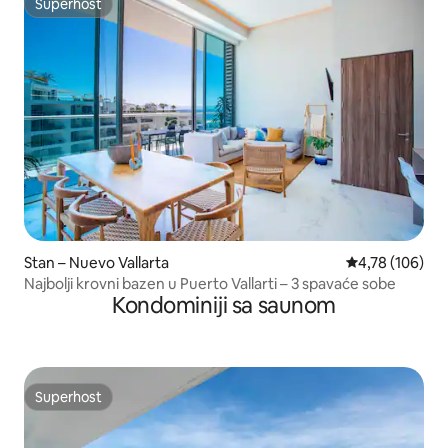
Superhost
Superhost
Stan – Nuevo Vallarta
Prosječna ocjen
4,78 (106)
Najbolji krovni bazen u Puerto Vallarti – 3 spavaće sobe
Kondominiji sa saunom
Superhost
Superhost