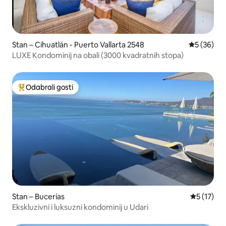
Stan – Cihuatlán - Puerto Vallarta 2548
Prosječna o
5 (36)
LUXE Kondominij na obali (3000 kvadratnih stopa)
Odabrali gosti
Među najviše rangiranima s oznakom „Odabrali gosti”
Stan – Bucerías
Prosječna 
5 (17)
Ekskluzivni i luksuzni kondominij u Udari