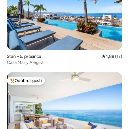
Stan – 5. prosinca
Prosječna ocje
4,88 (17)
Casa Mar y Alegria
Odabrali gosti
Među najviše rangiranima s oznakom „Odabrali gosti”