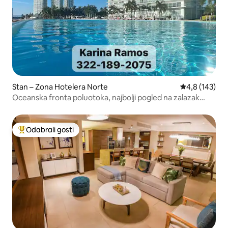
Stan – Zona Hotelera Norte
Prosječna ocje
4,8 (143)
Oceanska fronta poluotoka, najbolji pogled na zalazak
sunca!
Odabrali gosti
Među najviše rangiranima s oznakom „Odabrali gosti”