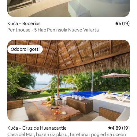
Kuća – Bucerías
Prosječna 
5 (19)
Penthouse - 5 Hab Peninsula Nuevo Vallarta
Odabrali gosti
Odabrali gosti
Kuća – Cruz de Huanacaxtle
Prosječna ocje
4,89 (19)
Casa del Mar, bazen uz plažu, teretana i pogled na ocean