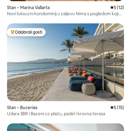
Stan – Marina Vallarta
Prosječna 
5 (12)
Novi luksuzni kondominij u zaljevu Nima s pogledom koji
oduzima dah
Odabrali gosti
Među najviše rangiranima s oznakom „Odabrali gosti”
Stan – Bucerías
Prosječna 
5 (15)
Udara 3BR | Bazeni uz plažu, padel i krovna terasa