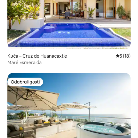
Kuća – Cruz de Huanacaxtle
Prosječna 
5 (18)
Maré Esmeralda
Odabrali gosti
Odabrali gosti