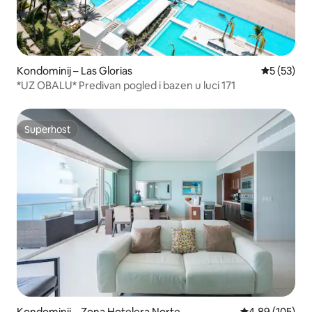
Kondominij – Las Glorias
Prosječna 
5 (53)
*UZ OBALU* Predivan pogled i bazen u luci 171
Superhost
Superhost
Kondominij – Zona Hotelera Norte
Prosječna ocjen
4,89 (105)