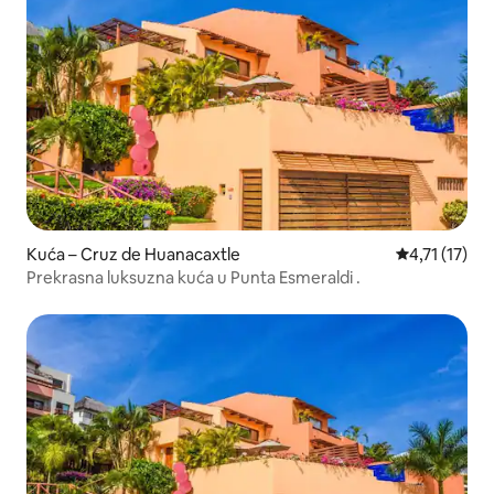
Kuća – Cruz de Huanacaxtle
Prosječna ocj
4,71 (17)
Prekrasna luksuzna kuća u Punta Esmeraldi .