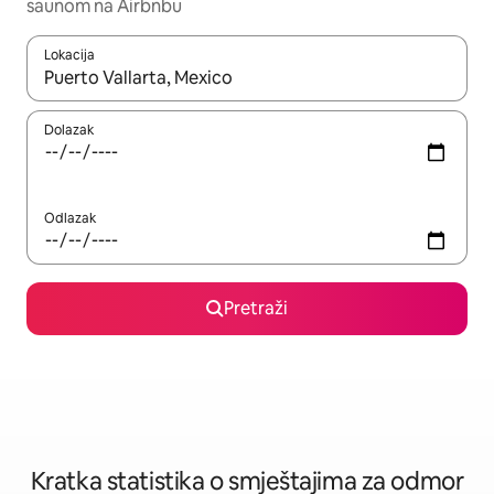
saunom na Airbnbu
Lokacija
Kada budu dostupni rezultati, moći ćete ih pregledati koristeći
Dolazak
Odlazak
Pretraži
Kratka statistika o smještajima za odmor