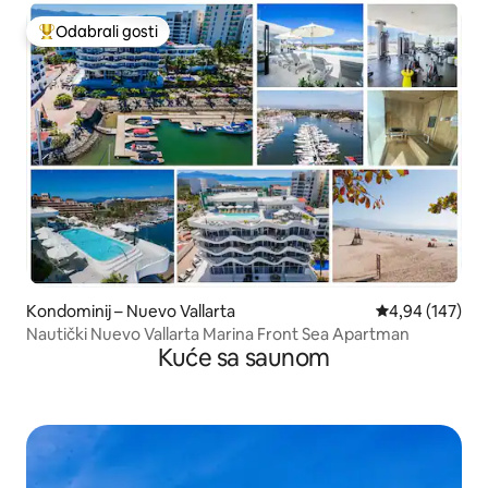
Odabrali gosti
Među najviše rangiranima s oznakom „Odabrali gosti”
Kondominij – Nuevo Vallarta
Prosječna ocjen
4,94 (147)
Nautički Nuevo Vallarta Marina Front Sea Apartman
Kuće sa saunom