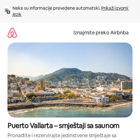
Prijeđi
Neke su informacije prevedene automatski. 
Prikaži izvorni 
na
jezik
sadržaj
Iznajmite preko Airbnba
Puerto Vallarta – smještaji sa saunom
Pronađite i rezervirajte jedinstvene smještaje sa