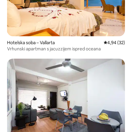
Hotelska soba – Vallarta
Prosječna ocje
4,94 (32)
Vrhunski apartman s jacuzzijem ispred oceana