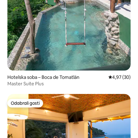
Hotelska soba – Boca de Tomatlán
Prosječna ocje
4,97 (30)
Master Suite Plus
Odabrali gosti
Odabrali gosti