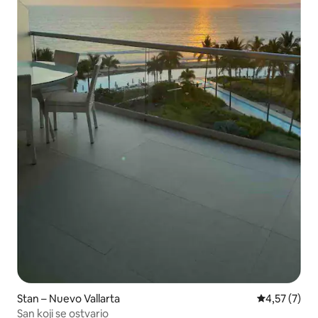
Stan – Nuevo Vallarta
Prosječna ocj
4,57 (7)
San koji se ostvario