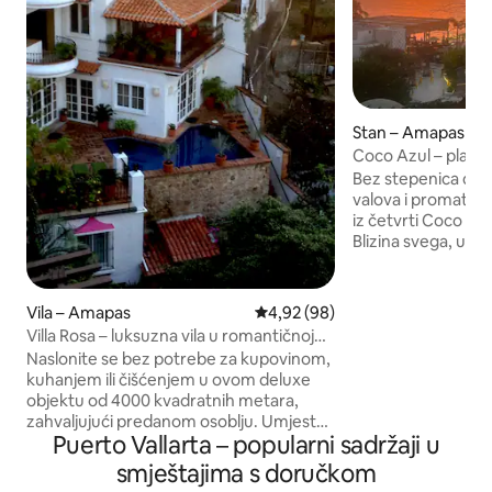
Stan – Amapas
Coco Azul – plaža
Bez stepenica do p
valova i promatrajt
iz četvrti Coco Az
Blizina svega, ukl
tvrtke, ali i opušt
renoviran, atmosf
šarmom starog Me
Vila – Amapas
Prosječna ocjena: 4,92/5, recenz
4,92 (98)
Svjetlo/prozračno
Villa Rosa – luksuzna vila u romantičnoj
Hladan zrak, priva
zoni sa sobaricom i kuharom
Naslonite se bez potrebe za kupovinom,
kuhinja - bazen koj
kuhanjem ili čišćenjem u ovom deluxe
plaži. Nova modern
objektu od 4000 kvadratnih metara,
krevet (širine 180 
zahvaljujući predanom osoblju. Umjesto
perilica/sušilica. B
Puerto Vallarta – popularni sadržaji u
toga, uživajte u spektakularnom pogledu
zaslona s sofom na 
na zaljev Banderas, kupajte se u jacuzziju
smještajima s doručkom
dnevni boravak. Si
u mramornoj kupaonici i plivajte u
smještaj 0 - 24