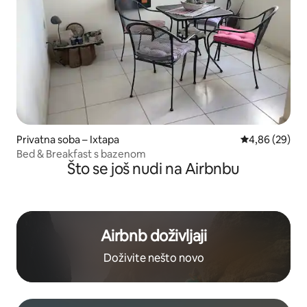
Privatna soba – Ixtapa
Prosječna ocje
4,86 (29)
Bed & Breakfast s bazenom
Što se još nudi na Airbnbu
Airbnb doživljaji
Doživite nešto novo