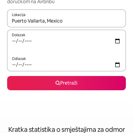
doručkom na Airbnbu
Lokacija
Kada budu dostupni rezultati, moći ćete ih pregledati koristeći
Dolazak
Odlazak
Pretraži
Kratka statistika o smještajima za odmor