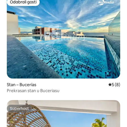
Odabrali gosti
Odabrali gosti
Stan – Bucerías
Prosječna
5 (8)
Prekrasan stan u Buceriasu
Superhost
Superhost