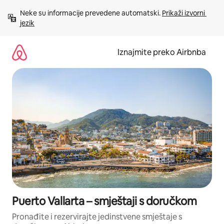
Prijeđi
Neke su informacije prevedene automatski. 
Prikaži izvorni 
na
jezik
sadržaj
Iznajmite preko Airbnba
Puerto Vallarta – smještaji s doručkom
Pronađite i rezervirajte jedinstvene smještaje s