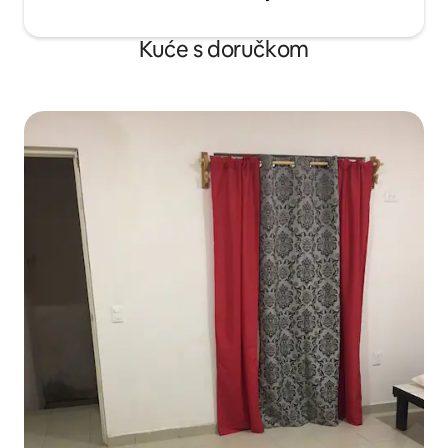
kupaonicama. Jedna spavaća soba ima
dva bračna kreveta, a druga bračni
krevet. Četvrta spavaća soba nalazi se
Kuće s doručkom
ispod bazena i ima zaseban privatni ulaz.
Ima dva odvojena kreveta i privatnu
kupaonicu koja se može pretvoriti u
bračni krevet. Vila ima sobaricu i kuhara.
Cijena je uključena u ukupnu cijenu
najma. Pripremit će do dva obroka
dnevno 6 dana u tjednu. Nedjeljom i
meksičkim državnim praznicima nema
usluga. Razmazit će vas i stvoriti istinski
opuštajući odmor. Odabirete iz jelovnika
Villa Rosa za dva obroka dnevno, a oni će
vam kupovati kad im date novac.
Možete naručiti što god želite, ali stavke
jelovnika iznimno su dobre. Klijenti
oduševljavaju Carlosovim kuhanjem. Moji
favoriti su tequila tuna i jastog s roštilja.
Moji favoriti za doručak su francuski tost
i huevos rancheros. Zamolite Carlosa da
vam napravi margaritu od manga.
Isprobajte njegovu meksičku svinjetinu
(carnitas) na tvrdo pecivo sa svojim vrlo