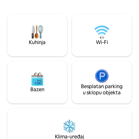
privatnom bazenu. Trošak sobarice i
kuhara uključen je u cijenu noćenja.
Plaćate namirnice i Carlos vam priprema
izvrsne obroke. U cijenu je uračunat
trošak PDV-a od 16% i boravišne pristojbe
od 3%. Uživajte u prekrasnoj vili od 4000
četvornih metara s pogledom na zaljev
Kuhinja
Wi-Fi
Banderas i Puerto Vallartu u mirnoj
četvrti. Villa Rosa nalazi se na južnoj
strani Puerto Vallarte, oko 10-15 minuta
hoda od plaže Los Muertos. Na prvom
katu se nalazi dnevni boravak,
blagovaonica i kuhinja. Francuska vrata
otvaraju se na terasu s privatnim
bazenom, grijanim od prosinca do
Besplatan parking
Bazen
ožujka. Veliko kružno stubište s vitražima
u sklopu objekta
vodi vas na drugi i treći kat. Glavni
apartman zauzima cijeli drugi kat s
spavaćom sobom, ormarom i
fantastičnom mramornom kupaonicom
s jacuzzijem na otvorenom. Ima bračni
krevet (180x200). Na trećem katu nalaze
se dvije spavaće sobe s privatnim
Klima-uređaj