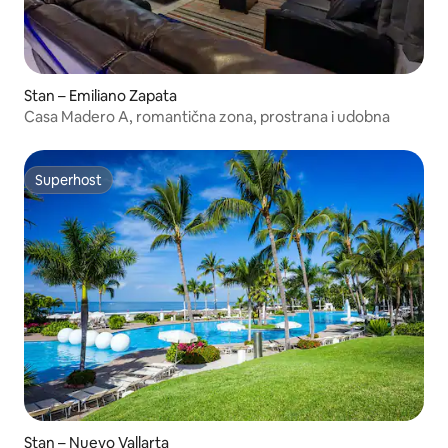
Stan – Emiliano Zapata
Casa Madero A, romantična zona, prostrana i udobna
Superhost
Superhost
Stan – Nuevo Vallarta