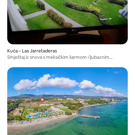
Kuća – Las Jarretaderas
Smještaj iz snova s meksičkim šarmom i ljubaznim
domaćinom