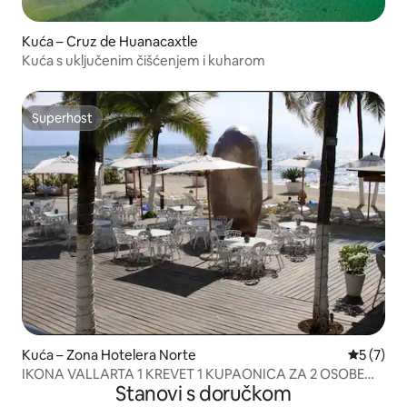
Kuća – Cruz de Huanacaxtle
Kuća s uključenim čišćenjem i kuharom
Superhost
Superhost
Kuća – Zona Hotelera Norte
Prosječna
5 (7)
IKONA VALLARTA 1 KREVET 1 KUPAONICA ZA 2 OSOBE
Stanovi s doručkom
ISPRED PLAŽE