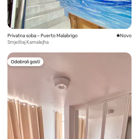
Privatna soba – Puerto Malabrigo
Novi smješ
Novo
Smještaj Kamalejha
Odabrali gosti
Odabrali gosti