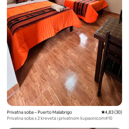
Privatna soba – Puerto Malabrigo
Prosječna ocje
4,83 (30)
Privatna soba s 2 kreveta i privatnom kupaonicom#10