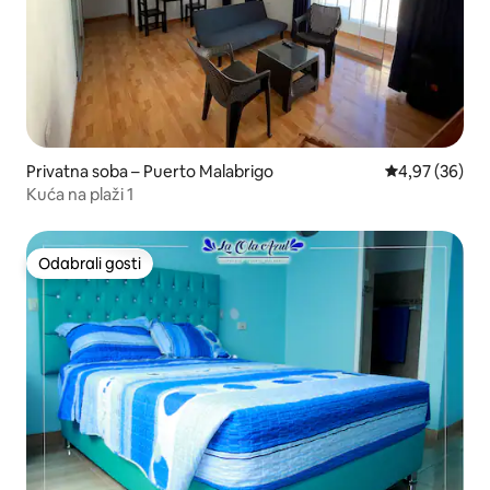
Privatna soba – Puerto Malabrigo
Prosječna ocje
4,97 (36)
Kuća na plaži 1
Odabrali gosti
Odabrali gosti