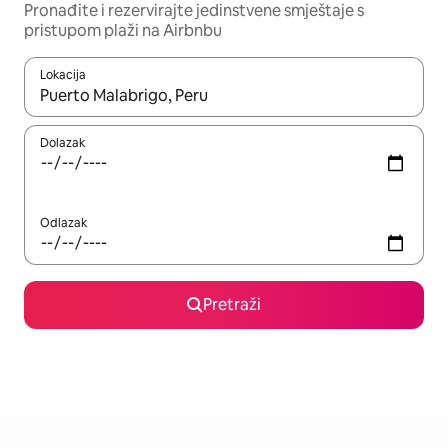
Pronađite i rezervirajte jedinstvene smještaje s
pristupom plaži na Airbnbu
Lokacija
Kada budu dostupni rezultati, moći ćete ih pregledati koristeći
Dolazak
Odlazak
Pretraži