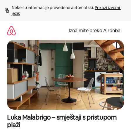
Prijeđi
Neke su informacije prevedene automatski. 
Prikaži izvorni 
na
jezik
sadržaj
Iznajmite preko Airbnba
Luka Malabrigo – smještaji s pristupom
plaži