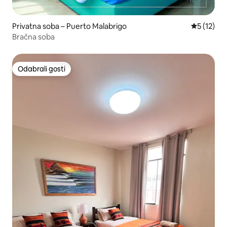
Privatna soba – Puerto Malabrigo
Prosječna 
5 (12)
Bračna soba
Odabrali gosti
Odabrali gosti