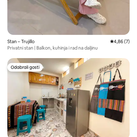
Stan – Trujillo
Prosječna ocj
4,86 (7)
Privatni stan | Balkon, kuhinja i rad na daljinu
Odabrali gosti
Odabrali gosti