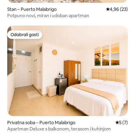
Stan – Puerto Malabrigo
Prosječna ocje
4,96 (23)
Potpuno novi, miran i udoban apartman
Odabrali gosti
Odabrali gosti
Privatna soba – Puerto Malabrigo
Prosječna
5 (7)
Apartman Deluxe s balkonom, terasom i kuhinjom