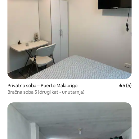
Privatna soba – Puerto Malabrigo
Prosječna
5 (5)
Bračna soba 5 (drugi kat - unutarnja)