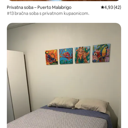
Privatna soba – Puerto Malabrigo
Prosječna ocje
4,93 (42)
#13 bračna soba s privatnom kupaonicom.