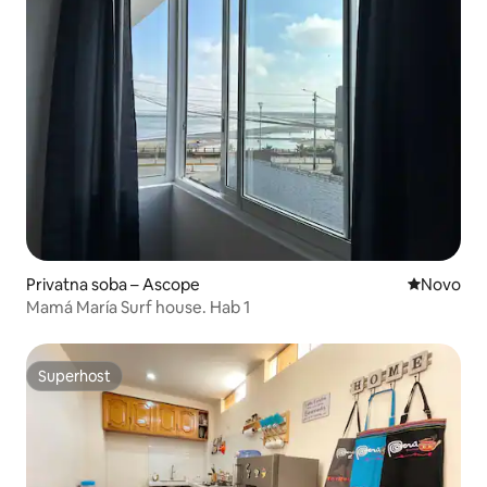
Privatna soba – Ascope
Novi smješ
Novo
Mamá María Surf house. Hab 1
Superhost
Superhost