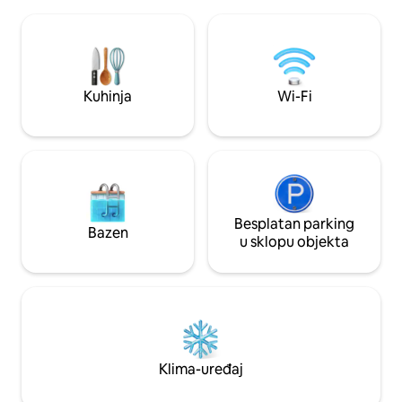
Chihuido udaljene 1 sat. Brzi
mjesto) 1 spavaća soba (2 kreveta, 1
Starlink Prekrasna kuća Tinaja s
krevet na razvlačenje) 3 kupaonice s
nevjerojatnim pog
WC-om 1 kupaonica bez tuša 1
planine u kojoj može
perilica/sušilica Dobrodošli su kućni
grijalice na drva 
ljubimci
tvom boravku.
Kuhinja
Wi-Fi
Besplatan parking
Bazen
u sklopu objekta
Klima-uređaj