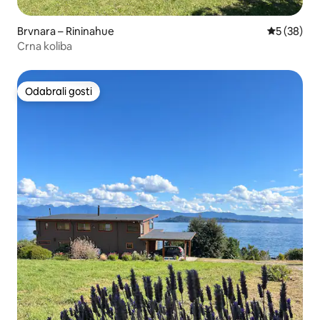
Brvnara – Rininahue
Prosječna o
5 (38)
Crna koliba
Odabrali gosti
Odabrali gosti