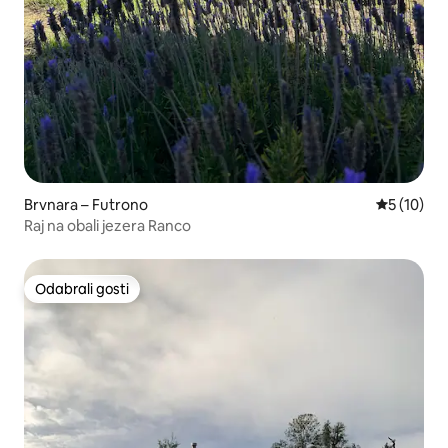
Brvnara – Futrono
Prosječna 
5 (10)
Raj na obali jezera Ranco
Odabrali gosti
Odabrali gosti