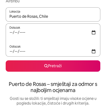
Airbnbu
Lokacija
Kada budu dostupni rezultati, moći ćete ih pregledati koristeći
Dolazak
Odlazak
Pretraži
Puerto de Rosas – smještaji za odmor s
najboljim ocjenama
Gosti su se složili: ti smještaji imaju visoke ocjene u
pogledu lokacije, čistoće i drugih kriterija.