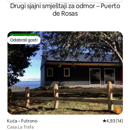
Drugi sjajni smještaji za odmor – Puerto
de Rosas
Odabrali gosti
Odabrali gosti
Kuća – Futrono
Prosječna ocje
4,93 (14)
Casa La Trafa