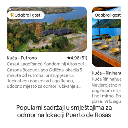
Odabrali gosti
Odabrali gosti
Među najviše rangiranima s oznakom „Odabrali gosti”
Odabrali gosti
Kuća – Futrono
Prosječna ocjena: 4,96/5, recen
4,96 (51)
CasaA LagoRanco Kondominij Altos del
Ranco-Futrono
Casona Bosque Lago Odlična lokacija 5
Kuća – Rininahue
minuta od Futrona, pristup jezeru.
Kuća Riñinahue na
Jedinstven pogled na Lago Ranco,
Nevjerojatno mjes
udobno mjesto za odmor i uživanje s
pogledom na jeze
obitelji i prijateljima. Kuća ima STARLINK
tiho i mirno. Prek
WIFI tako da nećete izgubiti vezu. TV,
plaže. Vrlo sigurno
Netflix itd. Velika namještena i
Popularni sadržaji u smještajima za
kondominija. Ako se
opremljena kuhinja Veliki dnevni
povezati s prirodo
boravak/blagovaonica Namještena
odmor na lokaciji Puerto de Rosas
pronaći. Obližnje a
terasa Izvana je quincho 3 spavaće sobe
Futangue udaljen 
(bračni krevet) 1 soba (4 kreveta, 1