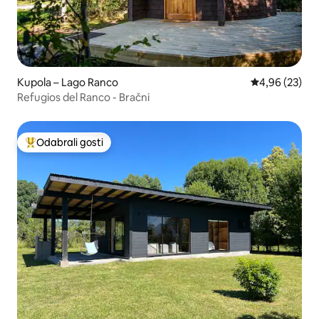
Kupola – Lago Ranco
Prosječna ocje
4,96 (23)
Refugios del Ranco - Bračni
Odabrali gosti
Među najviše rangiranima s oznakom „Odabrali gosti”