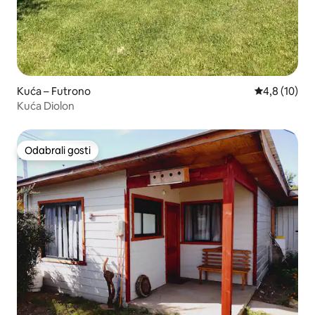
Kuća – Futrono
Prosječna oc
4,8 (10)
Kuća Diolon
Odabrali gosti
Odabrali gosti