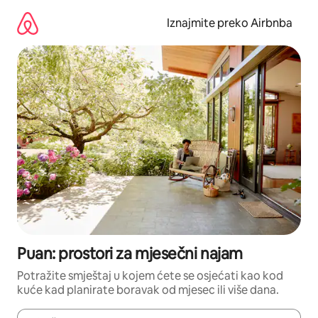
Prijeđi
na
Iznajmite preko Airbnba
sadržaj
Puan: prostori za mjesečni najam
Potražite smještaj u kojem ćete se osjećati kao kod
kuće kad planirate boravak od mjesec ili više dana.