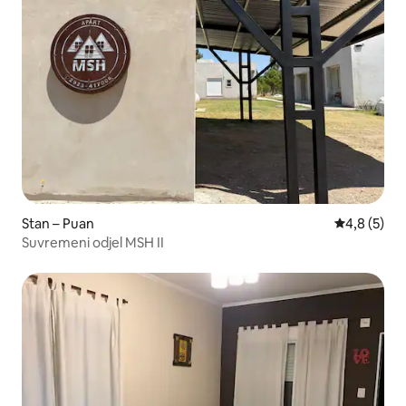
Stan – Puan
Prosječna o
4,8 (5)
Suvremeni odjel MSH II