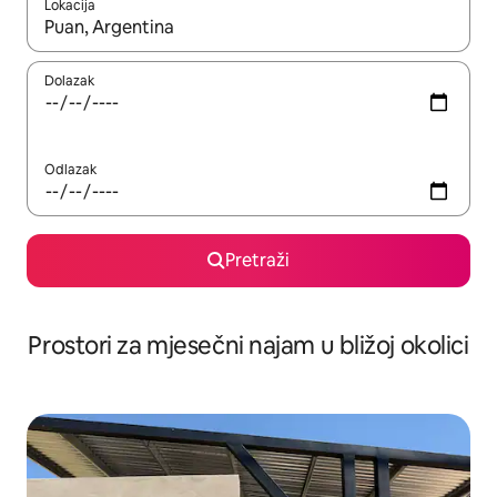
Lokacija
Kada budu dostupni rezultati, moći ćete ih pregledati koristeći
Dolazak
Odlazak
Pretraži
Prostori za mjesečni najam u bližoj okolici