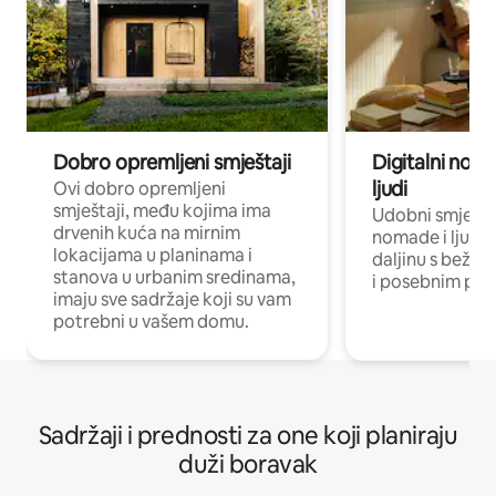
Dobro opremljeni smještaji
Digitalni noma
ljudi
Ovi dobro opremljeni
smještaji, među kojima ima
Udobni smještaj
drvenih kuća na mirnim
nomade i ljude 
lokacijama u planinama i
daljinu s bežič
stanova u urbanim sredinama,
i posebnim pro
imaju sve sadržaje koji su vam
potrebni u vašem domu.
Sadržaji i prednosti za one koji planiraju
duži boravak