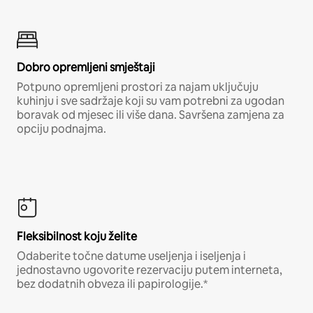
Dobro opremljeni smještaji
Potpuno opremljeni prostori za najam uključuju
kuhinju i sve sadržaje koji su vam potrebni za ugodan
boravak od mjesec ili više dana. Savršena zamjena za
opciju podnajma.
Fleksibilnost koju želite
Odaberite točne datume useljenja i iseljenja i
jednostavno ugovorite rezervaciju putem interneta,
bez dodatnih obveza ili papirologije.*