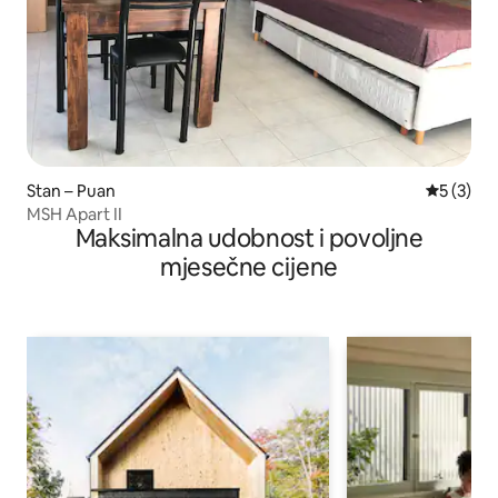
Stan – Puan
Prosječna
5 (3)
MSH Apart II
Maksimalna udobnost i povoljne
mjesečne cijene