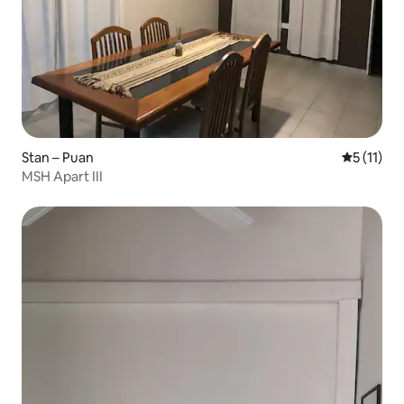
Stan – Puan
Prosječna 
5 (11)
MSH Apart III