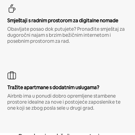
Smještaji s radnim prostorom za digitalne nomade
Obavljate posao dok putujete? Pronađite smještaj za
dugoročni najam s brzim bežičnim internetom i
posebnim prostorom za rad.
Tražite apartmane s dodatnim uslugama?
Airbnb ima u ponudi dobro opremljene stambene
prostore idealne za nove i postojeće zaposlenike te
one koji se zbog posla sele u drugi grad.