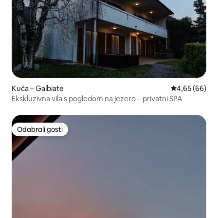
Kuća – Galbiate
Prosječna ocje
4,65 (66)
Ekskluzivna vila s pogledom na jezero – privatni SPA
Odabrali gosti
Odabrali gosti