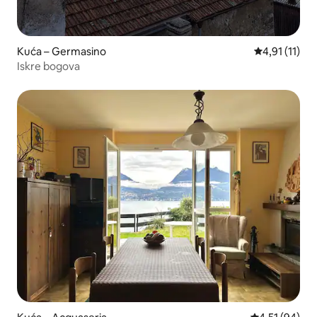
Kuća – Germasino
Prosječna ocj
4,91 (11)
Iskre bogova