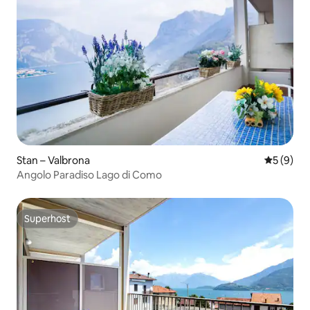
Stan – Valbrona
Prosječna
5 (9)
Angolo Paradiso Lago di Como
Superhost
Superhost