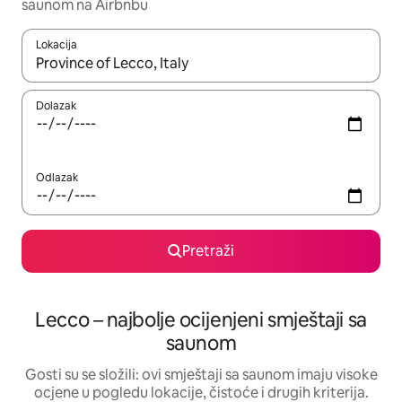
saunom na Airbnbu
Lokacija
Kada budu dostupni rezultati, moći ćete ih pregledati koristeći
Dolazak
Odlazak
Pretraži
Lecco – najbolje ocijenjeni smještaji sa
saunom
Gosti su se složili: ovi smještaji sa saunom imaju visoke
ocjene u pogledu lokacije, čistoće i drugih kriterija.