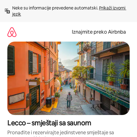
Prijeđi
Neke su informacije prevedene automatski. 
Prikaži izvorni 
na
jezik
sadržaj
Iznajmite preko Airbnba
Lecco – smještaji sa saunom
Pronađite i rezervirajte jedinstvene smještaje sa