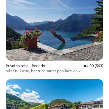
Privatna soba – Perledo
Prosječna ocjen
4,99 (563)
Villa Silvi luxury hot tube sauna pool lake view