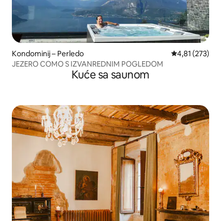
Kondominij – Perledo
Prosječna ocjen
4,81 (273)
JEZERO COMO S IZVANREDNIM POGLEDOM
Kuće sa saunom