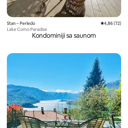
Stan – Perledo
Prosječna ocje
4,86 (72)
Lake Como Paradise
Kondominiji sa saunom