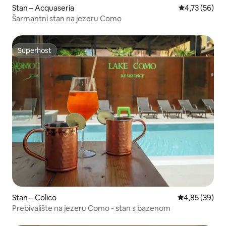
Stan – Acquaseria
Prosječna ocje
4,73 (56)
Šarmantni stan na jezeru Como
Superhost
Superhost
Stan – Colico
Prosječna ocje
4,85 (39)
Prebivalište na jezeru Como - stan s bazenom