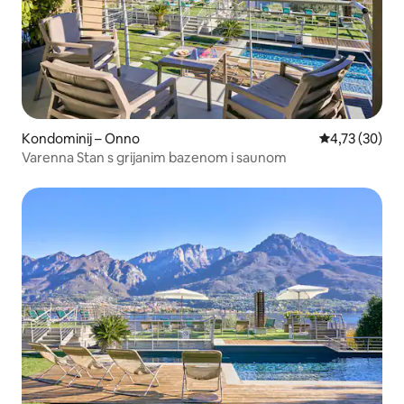
Kondominij – Onno
Prosječna ocje
4,73 (30)
Varenna Stan s grijanim bazenom i saunom