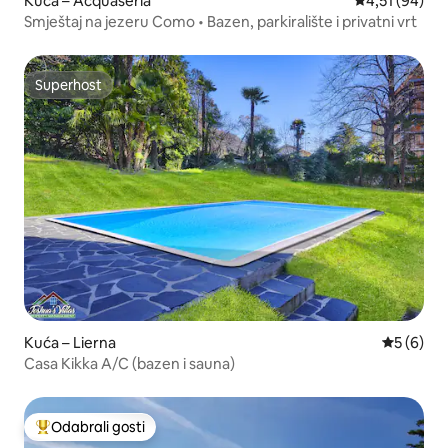
Kuća – Acquaseria
Prosječna ocje
4,51 (94)
Smještaj na jezeru Como • Bazen, parkiralište i privatni vrt
Superhost
Superhost
Kuća – Lierna
Prosječna
5 (6)
Casa Kikka A/C (bazen i sauna)
Odabrali gosti
Među najviše rangiranima s oznakom „Odabrali gosti”