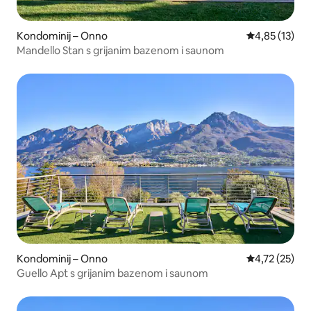
Kondominij – Onno
Prosječna ocje
4,85 (13)
Mandello Stan s grijanim bazenom i saunom
Kondominij – Onno
Prosječna ocje
4,72 (25)
Guello Apt s grijanim bazenom i saunom