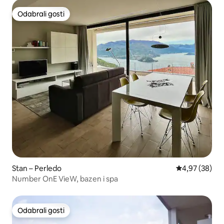
Odabrali gosti
Odabrali gosti
Stan – Perledo
Prosječna ocje
4,97 (38)
Number OnE VieW, bazen i spa
Odabrali gosti
Odabrali gosti