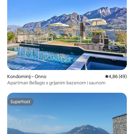
Kondominij – Onno
Prosječna ocje
4,86 (49)
Apartman Bellagio s grijanim bazenom i saunom
Superhost
Superhost