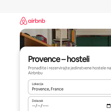
Prijeđi
na
sadržaj
Provence – hosteli
Pronađite i rezervirajte jedinstvene hostele n
Airbnbu
Lokacija
Kada budu dostupni rezultati, moći ćete ih pregle
Dolazak