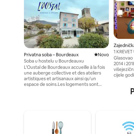
Zajedničk
1 KREVET
Privatna soba – Bourdeaux
Novi smještaj
Novo
HOSTEL 
Glasovao n
Soba u hostelu u Bourdeauxu
2014 i 20
L'Oustal de Bourdeaux accueille à la fois
višejezičn
une auberge collective et des ateliers
cijele god
artistiques et artisanaux ainsi qu'un
od plaže 
espace de soins.Les logements sont
Anglais. G
P
simples et sains. Des espaces de travail
samo do ul
et de réunion sont également
stari grad
disponibles C’est un lieu actif, vivant,
minuta. U
ouvert à toutes et tous. On y vient non
supermark
seulement pour passer la nuit mais pour
kupaonicu 
vivre, habiter, créer et faire ensemble.
prostirke 
L’Oustal se niche au pied des trois becs et
Radujemo
du Couspeau, au cœur d’un paysage