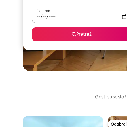
Odlazak
Pretraži
Gosti su se slož
Odabrali
Odabrali