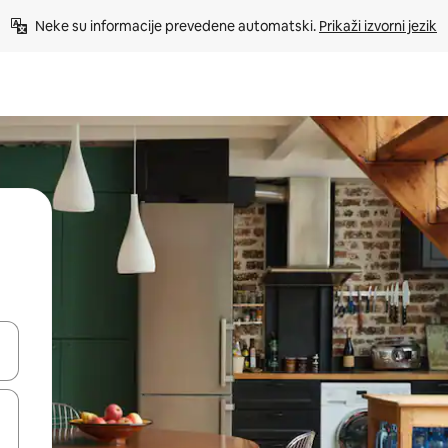
Neke su informacije prevedene automatski. 
Prikaži izvorni jezik
a
dati koristeći se strelicama prema gore i prema dolje, kao i dodirom i