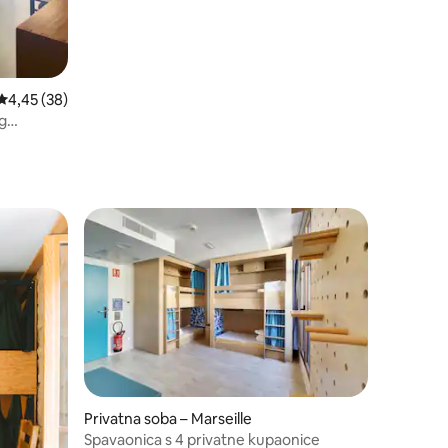
Prosječna ocjena: 4,45/5, recenzija: 38
4,45 (38)
og
Privatna soba – Marseille
Spavaonica s 4 privatne kupaonice