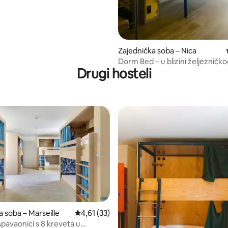
Zajednička soba – Nica
Dorm Bed – u blizini željezničk
Drugi hosteli
kolodvora
/5, recenzija: 7
a soba – Marseille
Prosječna ocjena: 4,61/5, recenzija: 33
4,61 (33)
spavaonici s 8 kreveta u