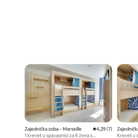
Zajednička soba – Marseille
Prosječna ocjena: 4,29
4,29 (7)
Zajedničk
1 krevet u spavaonici za 6 žena s
Krevet u 