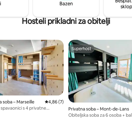
Besplat
i
Bazen
sklo
Hosteli prikladni za obitelji
Superhost
Superhost
a soba – Marseille
Prosječna ocjena: 4,86/5, recenzija: 7
4,86 (7)
 spavaonici s 4 privatne
Privatna soba – Mont-de-Lans
e
Obiteljska soba za 6 osoba + ba
skijalištima -2 Alpes