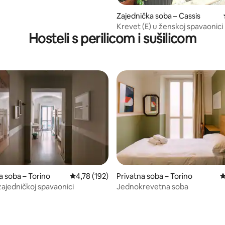
Zajednička soba – Cassis
Krevet (E) u ženskoj spavaonici
Hosteli s perilicom i sušilicom
a soba – Torino
Prosječna ocjena: 4,78/5, recenzija: 192
4,78 (192)
Privatna soba – Torino
P
zajedničkoj spavaonici
Jednokrevetna soba