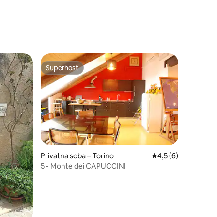
Superhost
nakom „Odabrali gosti”
Superhost
Privatna soba – Torino
Prosječna ocjena: 4,
4,5 (6)
5 - Monte dei CAPUCCINI