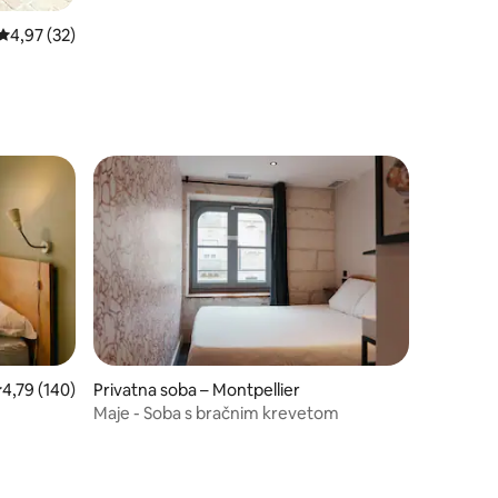
Prosječna ocjena: 4,97/5, recenzija: 32
4,97 (32)
rosječna ocjena: 4,79/5, recenzija: 140
4,79 (140)
Privatna soba – Montpellier
Maje - Soba s bračnim krevetom