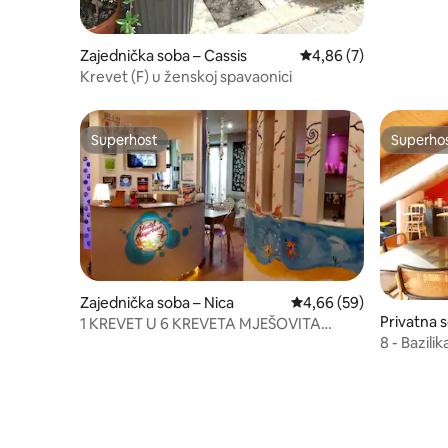
Zajednička soba – Cassis
Prosječna ocjena: 4,86
4,86 (7)
Krevet (F) u ženskoj spavaonici
Superhost
Superho
Superhost
Superho
Zajednička soba – Nica
Prosječna ocjena: 4,66/
4,66 (59)
Privatna 
1 KREVET U 6 KREVETA MJEŠOVITA
SPAVAONICA HOSTEL MEYERBEER
8 - Bazil