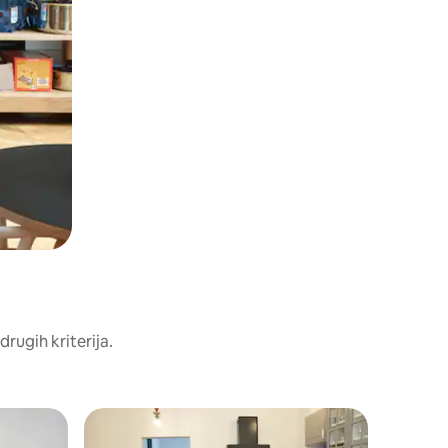
drugih kriterija.
Privatna
Superho
Superho