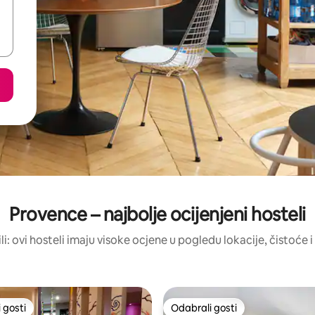
Provence – najbolje ocijenjeni hosteli
ili: ovi hosteli imaju visoke ocjene u pogledu lokacije, čistoće i 
 gosti
Odabrali gosti
 gosti
Odabrali gosti