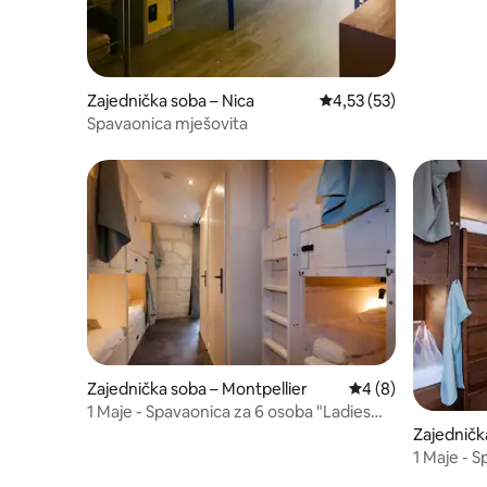
Zajednička soba – Nica
Prosječna ocjena: 4,53/
4,53 (53)
Spavaonica mješovita
Zajednička soba – Montpellier
Prosječna ocjena: 4
4 (8)
1 Maje - Spavaonica za 6 osoba "Ladies
only"
Zajedničk
1 Maje - 
only"