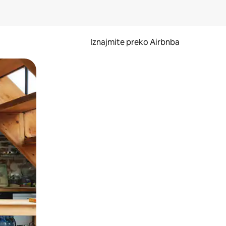
Iznajmite preko Airbnba
li prelaskom prstom po zaslonu.