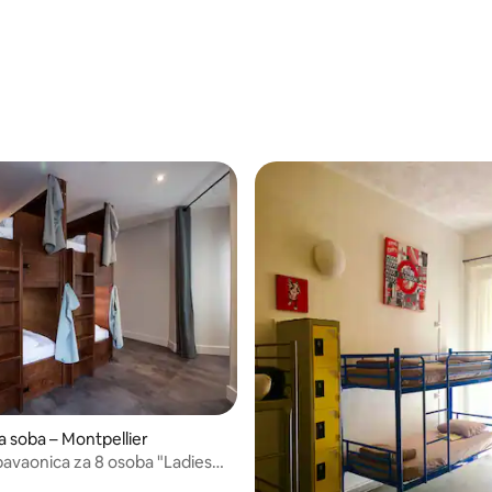
5, recenzija: 53
/5, recenzija: 8
a soba – Montpellier
Spavaonica za 8 osoba "Ladies