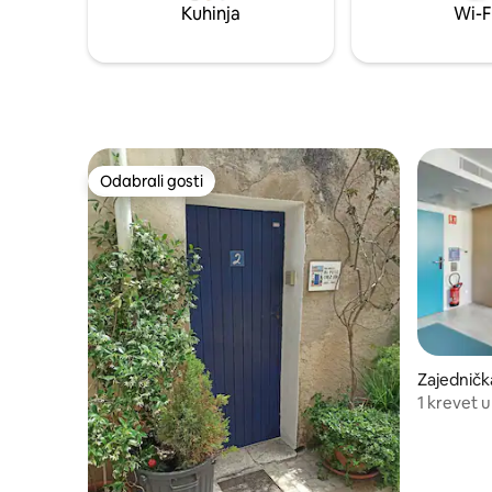
exceptionnel et magnifique.
Kuhinja
Wi-F
Odabrali gosti
Odabrali gosti
Zajedničk
1 krevet u
kupaonic