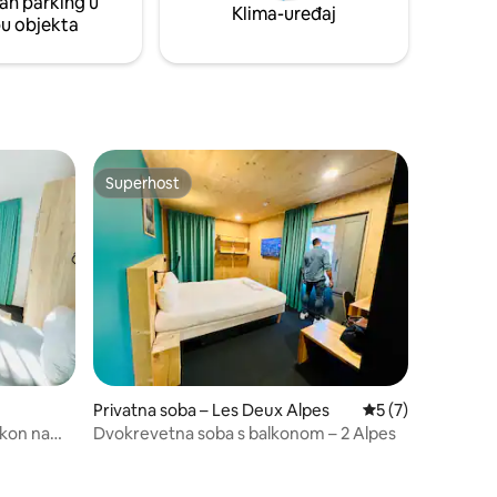
an parking u
Klima-uređaj
pu objekta
Superhost
Superhost
Privatna soba – Les Deux Alpes
Prosječna ocjena: 
5 (7)
lkon na
Dvokrevetna soba s balkonom – 2 Alpes