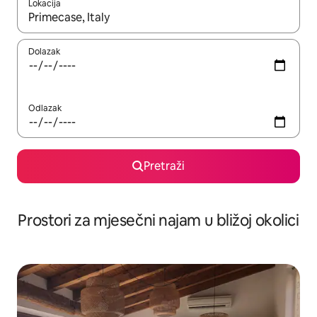
Lokacija
Kada budu dostupni rezultati, moći ćete ih pregledati koristeći
Dolazak
Odlazak
Pretraži
Prostori za mjesečni najam u bližoj okolici