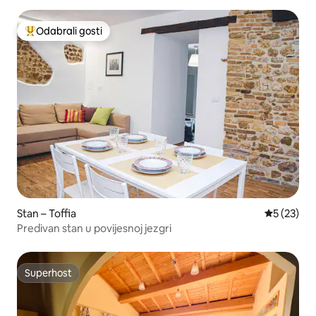
Odabrali gosti
Među najviše rangiranima s oznakom „Odabrali gosti”
Stan – Toffia
Prosječna 
5 (23)
Predivan stan u povijesnoj jezgri
Superhost
Superhost