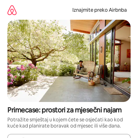
Prijeđi
na
Iznajmite preko Airbnba
sadržaj
Primecase: prostori za mjesečni najam
Potražite smještaj u kojem ćete se osjećati kao kod
kuće kad planirate boravak od mjesec ili više dana.