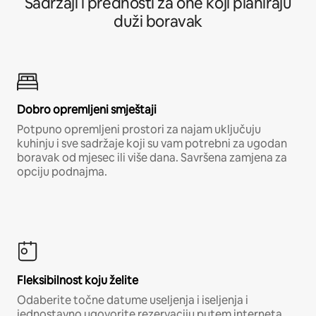
Sadržaji i prednosti za one koji planiraju
duži boravak
Dobro opremljeni smještaji
Potpuno opremljeni prostori za najam uključuju
kuhinju i sve sadržaje koji su vam potrebni za ugodan
boravak od mjesec ili više dana. Savršena zamjena za
opciju podnajma.
Fleksibilnost koju želite
Odaberite točne datume useljenja i iseljenja i
jednostavno ugovorite rezervaciju putem interneta,