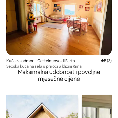
Kuća za odmor – Castelnuovo di Farfa
Prosječna
5 (3)
Seoska kuća na selu u prirodi u blizini Rima
Maksimalna udobnost i povoljne
mjesečne cijene