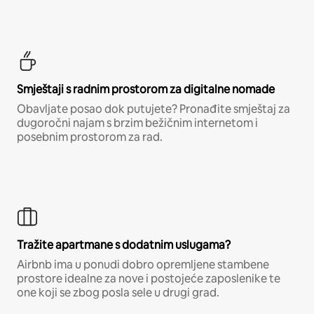
Smještaji s radnim prostorom za digitalne nomade
Obavljate posao dok putujete? Pronađite smještaj za
dugoročni najam s brzim bežičnim internetom i
posebnim prostorom za rad.
Tražite apartmane s dodatnim uslugama?
Airbnb ima u ponudi dobro opremljene stambene
prostore idealne za nove i postojeće zaposlenike te
one koji se zbog posla sele u drugi grad.