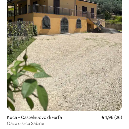
Kuća – Castelnuovo di Farfa
Prosječna ocje
4,96 (26)
Oaza u srcu Sabine