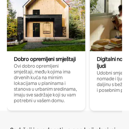
Dobro opremljeni smještaji
Digitalni noma
ljudi
Ovi dobro opremljeni
smještaji, među kojima ima
Udobni smještaj
drvenih kuća na mirnim
nomade i ljude 
lokacijama u planinama i
daljinu s bežič
stanova u urbanim sredinama,
i posebnim pro
imaju sve sadržaje koji su vam
potrebni u vašem domu.