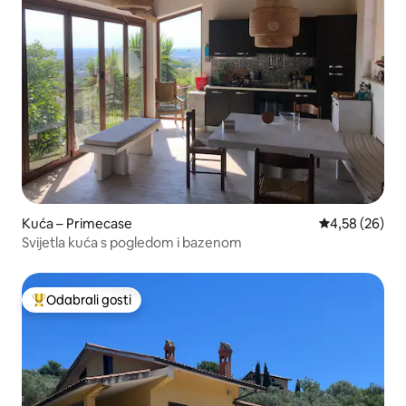
Kuća – Primecase
Prosječna ocje
4,58 (26)
Svijetla kuća s pogledom i bazenom
Odabrali gosti
Među najviše rangiranima s oznakom „Odabrali gosti”