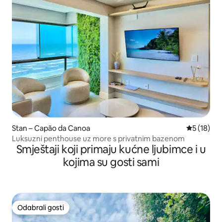
Stan – Capão da Canoa
Prosječna 
5 (18)
Luksuzni penthouse uz more s privatnim bazenom
Smještaji koji primaju kućne ljubimce i u
kojima su gosti sami
Odabrali gosti
Odabrali gosti