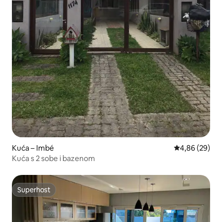
Kuća – Imbé
Prosječna ocje
4,86 (29)
Kuća s 2 sobe i bazenom
Superhost
Superhost