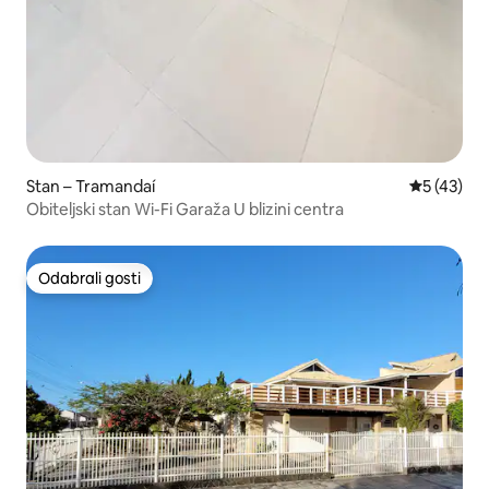
Stan – Tramandaí
Prosječna 
5 (43)
Obiteljski stan Wi-Fi Garaža U blizini centra
Odabrali gosti
Odabrali gosti