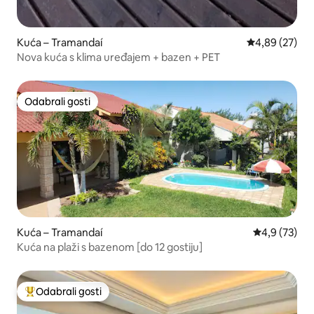
Kuća – Tramandaí
Prosječna ocje
4,89 (27)
Nova kuća s klima uređajem + bazen + PET
Odabrali gosti
Odabrali gosti
Kuća – Tramandaí
Prosječna ocj
4,9 (73)
Kuća na plaži s bazenom [do 12 gostiju]
Odabrali gosti
Među najviše rangiranima s oznakom „Odabrali gosti”