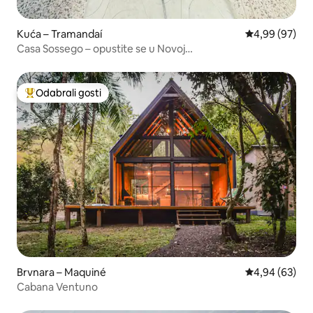
Kuća – Tramandaí
Prosječna ocje
4,99 (97)
Casa Sossego – opustite se u Novoj
Tramandai!@ogahause
Odabrali gosti
Među najviše rangiranima s oznakom „Odabrali gosti”
Brvnara – Maquiné
Prosječna ocje
4,94 (63)
Cabana Ventuno