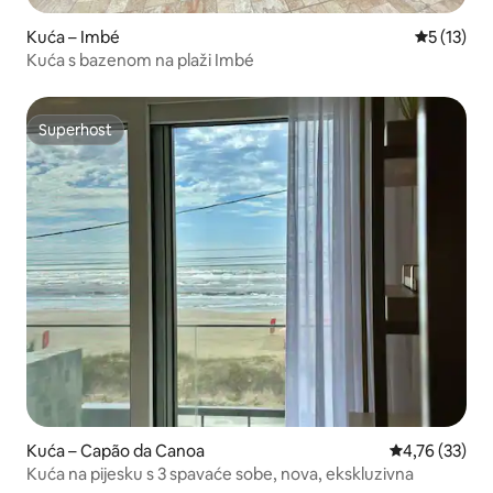
Kuća – Imbé
Prosječna 
5 (13)
Kuća s bazenom na plaži Imbé
Superhost
Superhost
Kuća – Capão da Canoa
Prosječna ocje
4,76 (33)
Kuća na pijesku s 3 spavaće sobe, nova, ekskluzivna