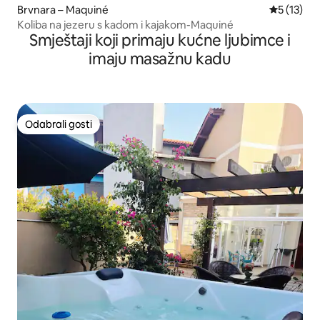
Brvnara – Maquiné
Prosječna 
5 (13)
Koliba na jezeru s kadom i kajakom-Maquiné
Smještaji koji primaju kućne ljubimce i
imaju masažnu kadu
Odabrali gosti
Odabrali gosti