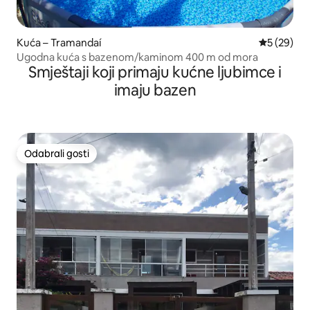
Kuća – Tramandaí
Prosječna o
5 (29)
Ugodna kuća s bazenom/kaminom 400 m od mora
Smještaji koji primaju kućne ljubimce i
imaju bazen
Odabrali gosti
Odabrali gosti