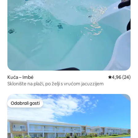
Kuća – Imbé
Prosječna ocje
4,96 (24)
Sklonište na plaži, po želji s vrućom jacuzzijem
Odabrali gosti
Odabrali gosti