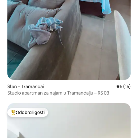
Stan – Tramandaí
Prosječna 
5 (15)
Studio apartman za najam u Tramandaíju – RS 03
Odabrali gosti
Među najviše rangiranima s oznakom „Odabrali gosti”