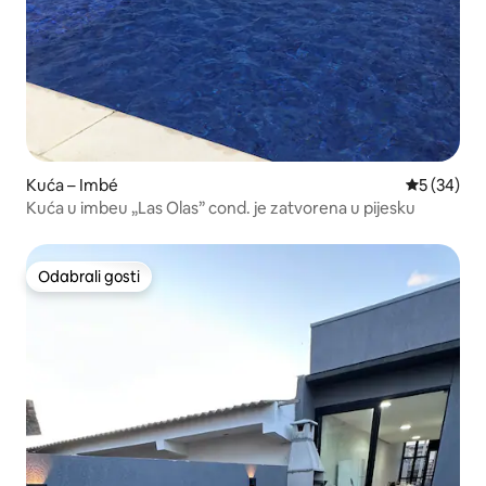
Kuća – Imbé
Prosječna o
5 (34)
Kuća u imbeu „Las Olas” cond. je zatvorena u pijesku
Odabrali gosti
Odabrali gosti