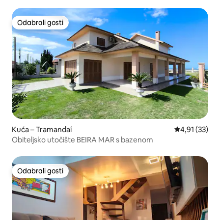
Odabrali gosti
Odabrali gosti
Kuća – Tramandaí
Prosječna ocje
4,91 (33)
Obiteljsko utočište BEIRA MAR s bazenom
Odabrali gosti
Odabrali gosti