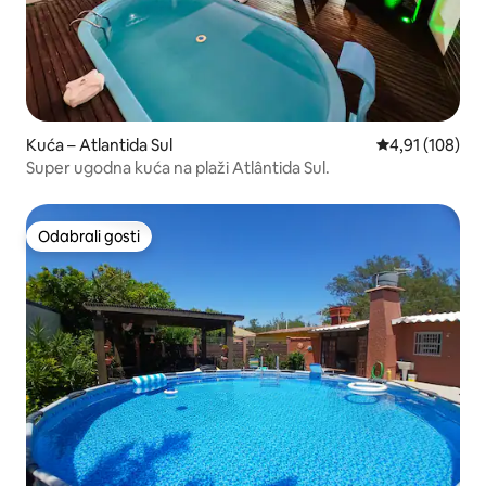
Kuća – Atlantida Sul
Prosječna ocjen
4,91 (108)
Super ugodna kuća na plaži Atlântida Sul.
Odabrali gosti
Odabrali gosti