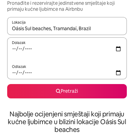
Pronađite i rezervirajte jedinstvene smještaje koji
primaju kućne ljubimce na Airbnbu
Lokacija
Kada budu dostupni rezultati, moći ćete ih pregledati koristeći
Dolazak
Odlazak
Pretraži
Najbolje ocijenjeni smještaji koji primaju
kućne ljubimce u blizini lokacije Oásis Sul
beaches