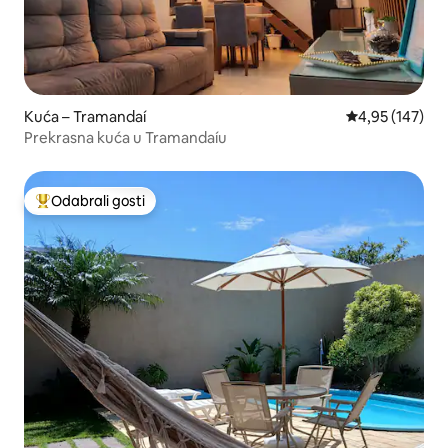
Kuća – Tramandaí
Prosječna ocjen
4,95 (147)
Prekrasna kuća u Tramandaíu
Odabrali gosti
Među najviše rangiranima s oznakom „Odabrali gosti”