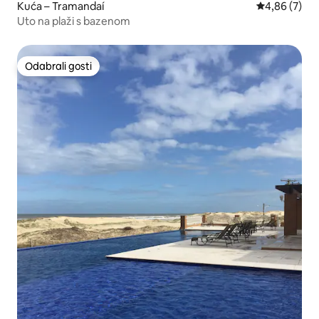
Kuća – Tramandaí
Prosječna ocj
4,86 (7)
Uto na plaži s bazenom
Odabrali gosti
Odabrali gosti