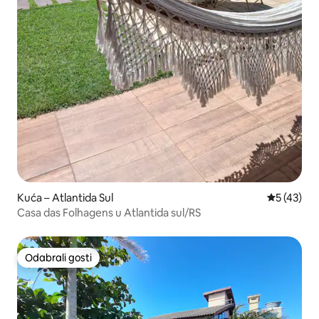
Kuća – Atlantida Sul
Prosječna 
5 (43)
Casa das Folhagens u Atlantida sul/RS
Odabrali gosti
Odabrali gosti