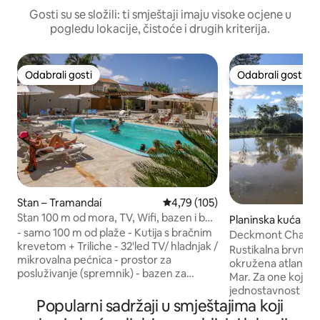
Gosti su se složili: ti smještaji imaju visoke ocjene u
pogledu lokacije, čistoće i drugih kriterija.
Odabrali gosti
Odabrali gosti
Odabrali gosti
Odabrali gosti
Stan – Tramandaí
Prosječna ocjena: 4,79/5, recenzi
4,79 (105)
Stan 100 m od mora, TV, Wifi, bazen i bar,
Planinska kuća – C
Tramandaí
- samo 100 m od plaže - Kutija s bračnim
Deckmont Chalet
krevetom + Triliche - 32'led TV/ hladnjak /
Rustikalna brvnara
mikrovalna pećnica - prostor za
okružena atlants
posluživanje (spremnik) - bazen za
Mar. Za one koji t
odrasle, bazen za djecu bez grijanja te
jednostavnost i p
grijani vanjski i unutarnji bazen. - 2 spa
Popularni sadržaji u smještajima koji
Kuća nudi udobnost
centra, jedna p/ 11 osoba zagrijanih
internet, personal