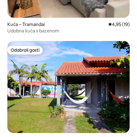
Kuća – Tramandaí
Prosječna ocje
4,95 (19)
Udobna kuća s bazenom
Odabrali gosti
Odabrali gosti