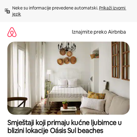
Prijeđi
Neke su informacije prevedene automatski. 
Prikaži izvorni 
na
jezik
sadržaj
Iznajmite preko Airbnba
Smještaji koji primaju kućne ljubimce u
blizini lokacije Oásis Sul beaches