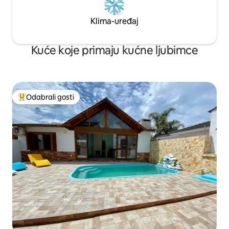
Klima-uređaj
Kuće koje primaju kućne ljubimce
Odabrali gosti
Među najviše rangiranima s oznakom „Odabrali gosti”