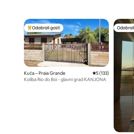
Odabrali gosti
Odabrali
Među najviše rangiranima s oznakom „Odabrali gosti”
Odabrali
Kuća – Praia Grande
Prosječna ocjena: 5/
5 (133)
Koliba Rio do Boi - glavni grad KANJONA