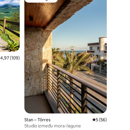
Odabrali gosti
rosječna ocjena: 4,97/5, recenzija: 109
4,97 (109)
Stan – Tôrres
Prosječna ocjena: 5
5 (56)
Studio između mora i lagune