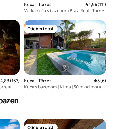
Kuća – Tôrres
Prosječna ocjena: 4,95/
4,95 (111)
Velika kuća s bazenom Praia Real - Torres
Odabrali gosti
Odabrali gosti
rosječna ocjena: 4,88/5, recenzija: 163
4,88 (163)
Kuća – Tôrres
Prosječna ocjena: 
5 (6)
orresu,
Kuća s bazenom | Klima | 50 m od mora |
6 rata bez kamata
 bazen
Odabrali gosti