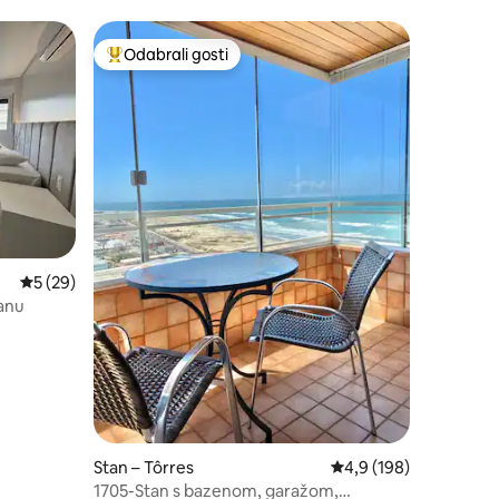
Odabrali gosti
Među najviše rangiranima s oznakom „Odabrali gosti”
Prosječna ocjena: 5/5, recenzija: 29
5 (29)
tanu
Stan – Tôrres
Prosječna ocjena: 4,9/
4,9 (198)
1705-Stan s bazenom, garažom,