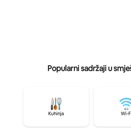
dvokrevet
potpuno opremljenu kuhinju, peć na
ventilato
drva, pametni TV, brz Wi-Fi, vrhunsku
kuhinju, 
posteljinu i ručnike. 🌳 Vanjski prostor s
balkon s v
visećom ležaljkom, prostor za ognjište,
parka Bal
terasa sa stolicama za uživanje u pogledu
i zvjezdanom nebu. 🎯Povlaštena lokacija
za obilaske kanjona i 15 minuta od centra
grada
Popularni sadržaji u smje
Kuhinja
Wi-F