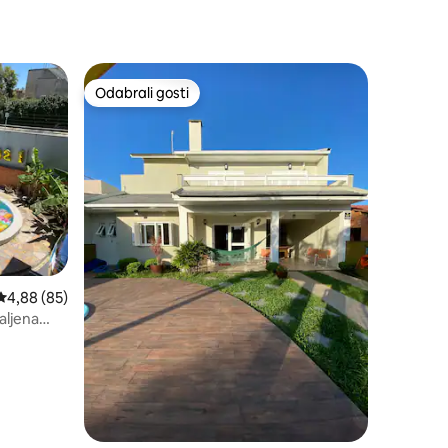
Odabrali gosti
Odabrali gosti
Prosječna ocjena: 4,88/5, recenzija: 85
4,88 (85)
aljena