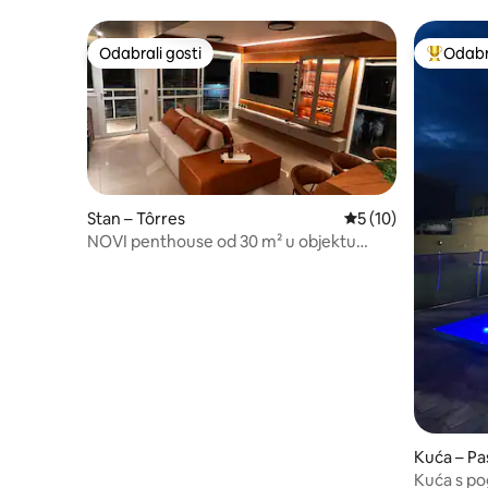
Odabrali gosti
Odabra
Odabrali gosti
Među naj
Stan – Tôrres
Prosječna ocjena: 5
5 (10)
NOVI penthouse od 30 m² u objektu
MarTorres | 2 bazena
Kuća – Pa
Kuća s po