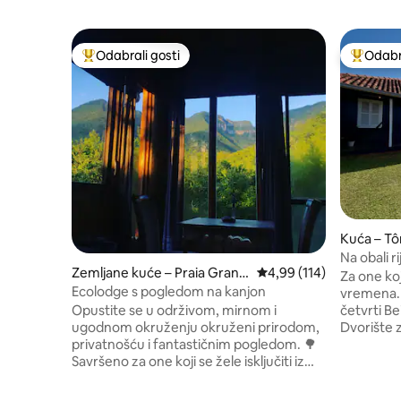
Odabrali gosti
Odabra
Među najviše rangiranima s oznakom „Odabrali gosti”
Među naj
Kuća – Tô
Na obali r
Zemljane kuće – Praia Grand
Prosječna ocjena: 4,99/5
4,99 (114)
Za one ko
e
Ecolodge s pogledom na kanjon
vremena. 
četvrti B
Opustite se u održivom, mirnom i
Dvorište 
ugodnom okruženju okruženi prirodom,
ribolov, 
privatnošću i fantastičnim pogledom. 🌳
trenutke 
Savršeno za one koji se žele isključiti iz
prijateljim
grada i povezati s prirodom. 🍷Ima sve
kupaonic
udobnosti kao u vlastitom domu,