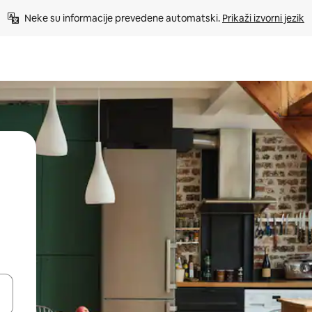
Neke su informacije prevedene automatski. 
Prikaži izvorni jezik
dati koristeći se strelicama prema gore i prema dolje, kao i dodirom i