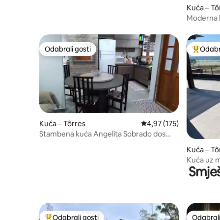
Kuća – Tô
Moderna 
s panoram
vidikom
Odabrali gosti
Odabra
Odabrali gosti
Među naj
Kuća – Tôrres
Prosječna ocjena: 4,97/5
4,97 (175)
Stambena kuća Angelita Sobrado dos
fundos c/ 2 ar
Kuća – Tô
Kuća uz m
Smješ
Torres RS
Odabrali gosti
Odabrali