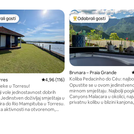
li gosti
Odabrali gosti
više rangiranima s oznakom „Odabrali gosti”
Među najviše rangiranima s oz
Brvnara – Praia Grande
P
Koliba Pedacinho do Céu: najbol
rres
Prosječna ocjena: 4,96/5, recenzija: 116
4,96 (116)
na kanjone
Opustite se u ovom jedinstven
ijeke u Torresu!
mirnom smještaju. Najbolji pog
, recenzija: 114
ji vole jednostavnost dobrih
Canyons Malacara u okolici, naj
Jedinstven doživljaj smještaja u
privatnu kolibu u blizini kanjona
eira do Rio Mampituba u Torresu.
kući Canyons. Tijekom dana uz
za aktivnosti na otvorenom,
i nikada nećete zaboraviti na tr
vodene sportove, zalazak sunca,
Jedna od jedinih brvnara s ma
slobodnog vremena s obitelji i
kadom s mineralnom vodom (bu
a. Bazen i kiosk s roštiljem i
metara) i najopremljenijim pro
om s WC-om. Kuća ima 2