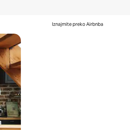
Iznajmite preko Airbnba
li prelaskom prstom po zaslonu.