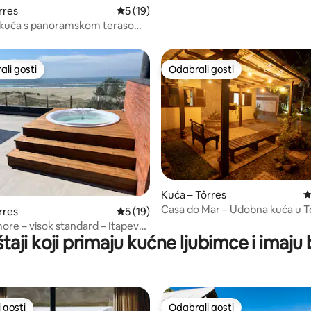
rres
Prosječna ocjena: 5/5, recenzija: 19
5 (19)
kuća s panoramskom terasom
skim pogledom i nevjerojatnim
li gosti
Odabrali gosti
više rangiranima s oznakom „Odabrali gosti”
Odabrali gosti
, recenzija: 175
Kuća – Tôrres
P
Casa do Mar – Udobna kuća u T
rres
Prosječna ocjena: 5/5, recenzija: 19
5 (19)
Rio Grande do Sul
ore – visok standard – Itapeva
taji koji primaju kućne ljubimce i imaju
 gosti
Odabrali gosti