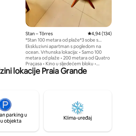
6 km od
 s potpuno
a vrsta
Stan – Tôrres
Prosječna ocjena: 4,94/
4,94 (134)
*Stan 100 metara od plaže*3 sobe s
pogledom na more*
Ekskluzivni apartman s pogledom na
ocean. Vrhunska lokacija: • Samo 100
metara od plaže • 200 metara od Quatro
Praçasa • Kino u sljedećem bloku •
zini lokacije Praia Grande
Camelódromo i podzemna željeznica u
sporednoj ulici • Tržnica, štand s voćem i
mesnica na uglu • Sigurno, tiho područje
u kojem je sve udaljeno samo nekoliko
koraka. Značajke stana: • 65-inčni
pametni TV • SKY sa svim dostupnim
kanalima • Roštilj s pogledom na ocean •
Zaštita u obliku mreže na svim prozorima
an parking u
• 2 parkirna mjesta
Klima-uređaj
pu objekta