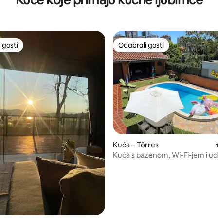
 gosti
Odabrali gosti
 gosti
Odabrali gosti
5, recenzija: 133
Kuća – Tôrres
Kuća s bazenom, Wi-Fi-jem i ud
samo jednu blok od plaže