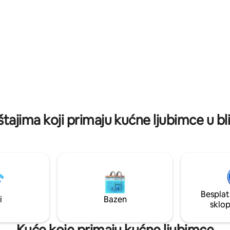
Nalazi se u ruralnom području 
ne spavaće sobe sa stropnim
centra grada Praia Grande/SC,
rom, kupaonicu s tušem, WC,
asfaltiranim pristupom (bilo koj
dnevni boravak/blagovaonicu,
vozila/motocikla).
isećom ležaljkom. U blizini
lonismo, oko 3 km od plaža.
štajima koji primaju kućne ljubimce u bli
Besplat
i
Bazen
sklo
Kuće koje primaju kućne ljubimce