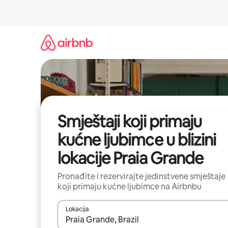
Prijeđi
na
sadržaj
Smještaji koji primaju
kućne ljubimce u blizini
lokacije Praia Grande
Pronađite i rezervirajte jedinstvene smještaje
koji primaju kućne ljubimce na Airbnbu
Lokacija
Kada budu dostupni rezultati, moći ćete ih pregle