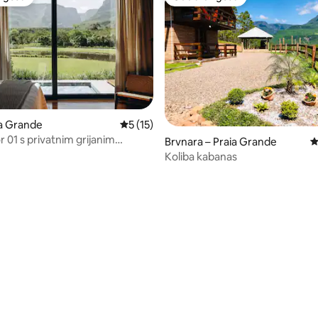
 gosti
Odabrali gosti
ia Grande
Prosječna ocjena: 5/5, recenzija: 15
5 (15)
 01 s privatnim grijanim
Brvnara – Praia Grande
P
Koliba kabanas
5, recenzija: 78