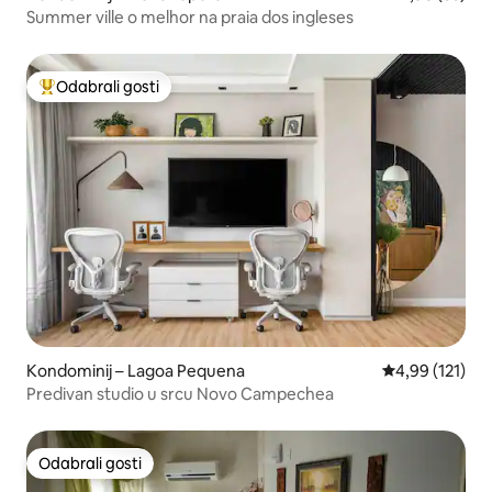
Summer ville o melhor na praia dos ingleses
Odabrali gosti
Među najviše rangiranima s oznakom „Odabrali gosti”
Kondominij – Lagoa Pequena
Prosječna ocjen
4,99 (121)
Predivan studio u srcu Novo Campechea
Odabrali gosti
Odabrali gosti