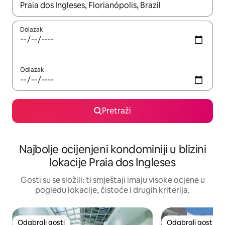
Kada budu dostupni rezultati, moći ćete ih pregledati koristeći
Dolazak
Odlazak
Pretraži
Najbolje ocijenjeni kondominiji u blizini
lokacije Praia dos Ingleses
Gosti su se složili: ti smještaji imaju visoke ocjene u
pogledu lokacije, čistoće i drugih kriterija.
Odabrali gosti
Odabrali gosti