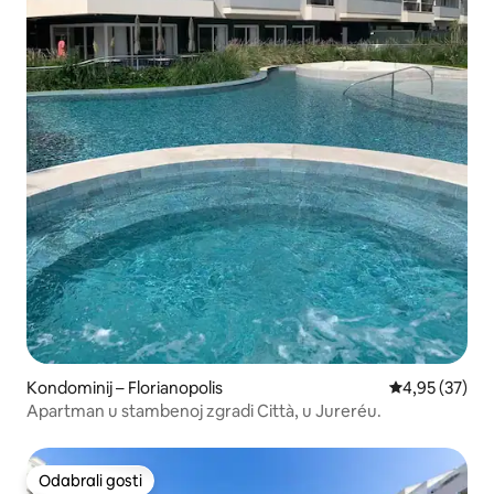
Kondominij – Florianopolis
Prosječna ocje
4,95 (37)
Apartman u stambenoj zgradi Città, u Jureréu.
Odabrali gosti
Odabrali gosti