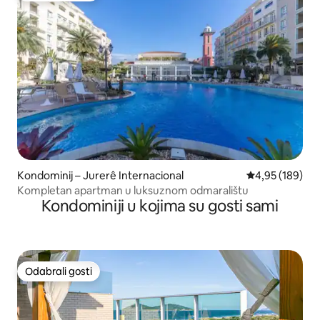
Kondominij – Jurerê Internacional
Prosječna ocjen
4,95 (189)
Kompletan apartman u luksuznom odmaralištu
Kondominiji u kojima su gosti sami
Odabrali gosti
Odabrali gosti