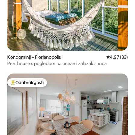
Kondominij – Florianopolis
Prosječna ocje
4,97 (33)
Penthouse s pogledom na ocean i zalazak sunca
Odabrali gosti
Među najviše rangiranima s oznakom „Odabrali gosti”