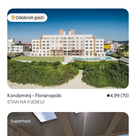
Odabrali gosti
Među najviše rangiranima s oznakom „Odabrali gosti”
Kondominij – Florianopolis
Prosječna ocje
4,99 (70)
STAN NA PJESKU!
Superhost
Superhost