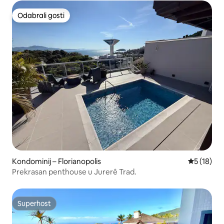
Odabrali gosti
Odabrali gosti
Kondominij – Florianopolis
Prosječna 
5 (18)
Prekrasan penthouse u Jurerê Trad.
Superhost
Superhost