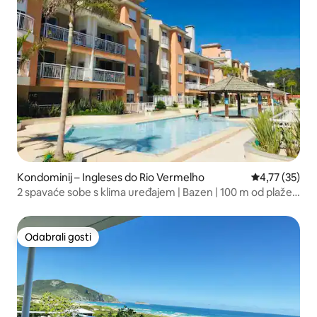
Kondominij – Ingleses do Rio Vermelho
Prosječna ocje
4,77 (35)
2 spavaće sobe s klima uređajem | Bazen | 100 m od plaže
Ingleses
Odabrali gosti
Odabrali gosti