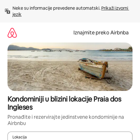
Prijeđi
Neke su informacije prevedene automatski. 
Prikaži izvorni 
na
jezik
sadržaj
Iznajmite preko Airbnba
Kondominiji u blizini lokacije Praia dos
Ingleses
Pronađite i rezervirajte jedinstvene kondominije na
Airbnbu
Lokacija