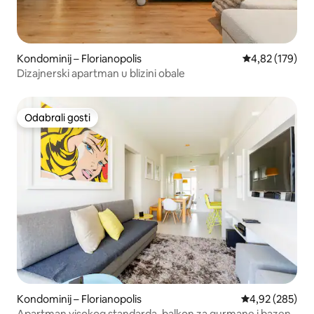
Kondominij – Florianopolis
Prosječna ocjen
4,82 (179)
Dizajnerski apartman u blizini obale
Odabrali gosti
Odabrali gosti
Kondominij – Florianopolis
Prosječna ocjen
4,92 (285)
Apartman visokog standarda, balkon za gurmane i bazen.