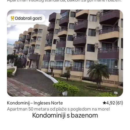
Odabrali gosti
Među najviše rangiranima s oznakom „Odabrali gosti”
Kondominij – Ingleses Norte
Prosječna ocje
4,92 (61)
Apartman 50 metara od plaže s pogledom na more!
Kondominiji s bazenom