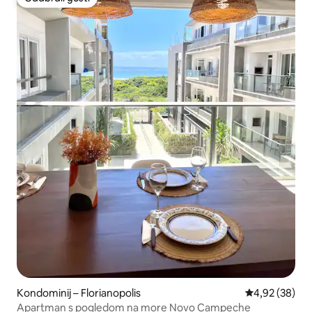
Odabrali gosti
Kondominij – Florianopolis
Prosječna ocje
4,92 (38)
Apartman s pogledom na more Novo Campeche