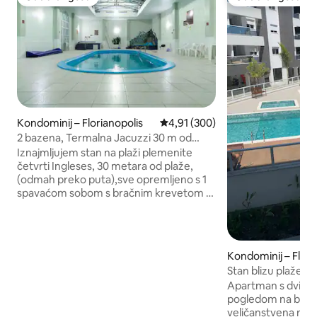
Odabrali gosti
Odabrali gosti
Kondominij – Florianopolis
Prosječna ocjena: 4,91/5, recenz
4,91 (300)
2 bazena, Termalna Jacuzzi 30 m od
plaže Pogled na more
Iznajmljujem stan na plaži plemenite
četvrti Ingleses, 30 metara od plaže,
(odmah preko puta),sve opremljeno s 1
spavaćom sobom s bračnim krevetom s
klima-uređajem, 1 bračnim madracem na
podu, u kablovskoj sobi od 42 inča,
ventilatorom, kaučem na razvlačenje 2
kreveta za jednu osobu. Sušilo za kosu
Kondominij – Flori
Topli i hladan bazen, masažna kada,
Stan blizu plaže, W
jacuzzi, restoran, WI-FI na recepciji,
Apartman s dvije 
tržnica 24 sata dnevno, igraonica, dizalo,
pogledom na bazen
praonica rublja, 2 igrališta, roštilj i
veličanstvena na pl
rotirajući parking. Recepcija otvorena 24