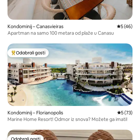
Kondominij – Canasvieiras
Prosječna o
5 (46)
Apartman na samo 100 metara od plaže u Canasu
Odabrali gosti
Među najviše rangiranima s oznakom „Odabrali gosti”
Kondominij – Florianopolis
Prosječna 
5 (73)
Marine Home Resort! Odmor iz snova? Možete ga imati!
Odabrali gosti