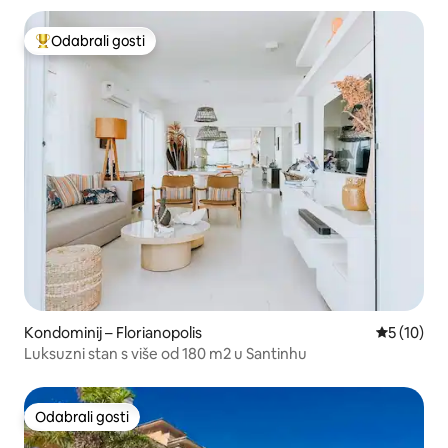
Odabrali gosti
Među najviše rangiranima s oznakom „Odabrali gosti”
Kondominij – Florianopolis
Prosječna 
5 (10)
Luksuzni stan s više od 180 m2 u Santinhu
Odabrali gosti
Odabrali gosti