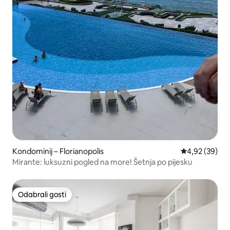
Kondominij – Florianopolis
Prosječna ocje
4,92 (39)
Mirante: luksuzni pogled na more! Šetnja po pijesku
Odabrali gosti
Odabrali gosti