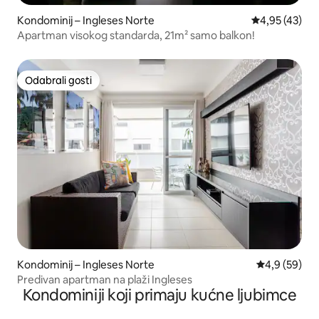
Kondominij – Ingleses Norte
Prosječna ocje
4,95 (43)
Apartman visokog standarda, 21m² samo balkon!
Odabrali gosti
Odabrali gosti
Kondominij – Ingleses Norte
Prosječna ocj
4,9 (59)
Predivan apartman na plaži Ingleses
Kondominiji koji primaju kućne ljubimce