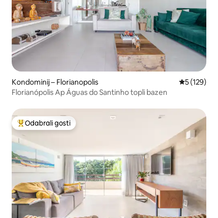
Kondominij – Florianopolis
Prosječna oc
5 (129)
Florianópolis Ap Águas do Santinho topli bazen
Odabrali gosti
Među najviše rangiranima s oznakom „Odabrali gosti”