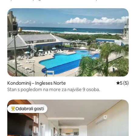
Kondominij – Ingleses Norte
Prosječna
5 (5)
Stan s pogledom na more za najviše 9 osoba.
Odabrali gosti
Među najviše rangiranima s oznakom „Odabrali gosti”