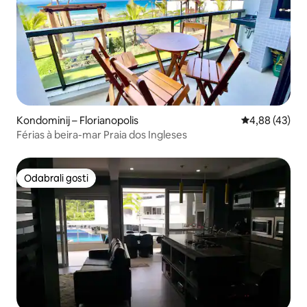
Kondominij – Florianopolis
Prosječna ocje
4,88 (43)
Férias à beira-mar Praia dos Ingleses
Odabrali gosti
Odabrali gosti