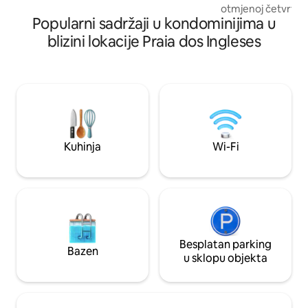
otmjenoj četvrti E
sata dnevno, sigurnosne kamere
Popularni sadržaji u kondominijima u
dizalo, bazen za od
prostor za kućne lj
blizini lokacije Praia dos Ingleses
conciergea, automa
natkriveno parkirn
kondominija nalaze 
prostor za kućne l
boćanje, pješčani t
tenis na pijesku) 
sportski teren. Ne
nalazi se i mini ma
Kuhinja
Wi-Fi
Besplatan parking
Bazen
u sklopu objekta