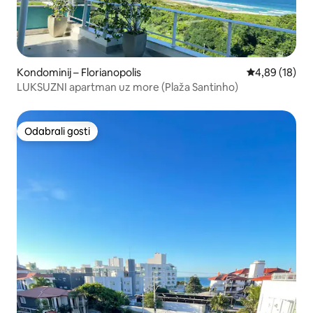
Kondominij – Florianopolis
Prosječna ocje
4,89 (18)
LUKSUZNI apartman uz more (Plaža Santinho)
Odabrali gosti
Odabrali gosti