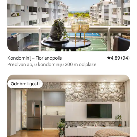
Kondominij – Florianopolis
Prosječna ocje
4,89 (94)
Predivan ap, u kondominiju 200 m od plaže
Odabrali gosti
Odabrali gosti