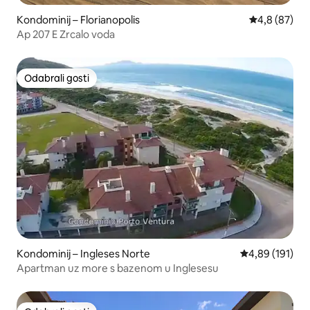
Kondominij – Florianopolis
Prosječna ocj
4,8 (87)
Ap 207 E Zrcalo voda
Odabrali gosti
Odabrali gosti
Kondominij – Ingleses Norte
Prosječna ocjen
4,89 (191)
Apartman uz more s bazenom u Inglesesu