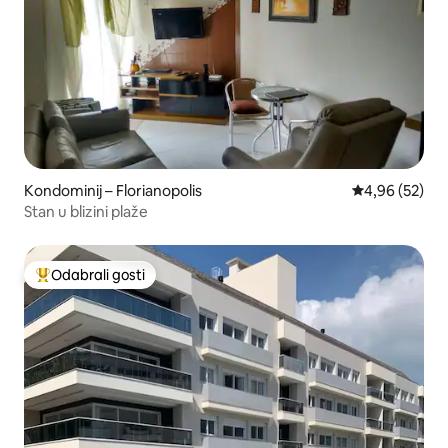
Kondominij – Florianopolis
Prosječna ocje
4,96 (52)
Stan u blizini plaže
Odabrali gosti
Među najviše rangiranima s oznakom „Odabrali gosti”