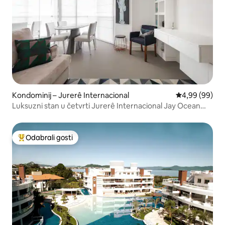
Kondominij – Jurerê Internacional
Prosječna ocje
4,99 (99)
Luksuzni stan u četvrti Jurerê Internacional Jay Ocean
View
Odabrali gosti
Među najviše rangiranima s oznakom „Odabrali gosti”