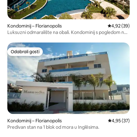
Kondominij – Florianopolis
Prosječna ocje
4,92 (39)
Luksuzni odmaralište na obali. Kondominij s pogledom na
ocean.
Odabrali gosti
Odabrali gosti
Kondominij – Florianopolis
Prosječna ocje
4,95 (37)
Predivan stan na 1 blok od mora u Inglêsima.