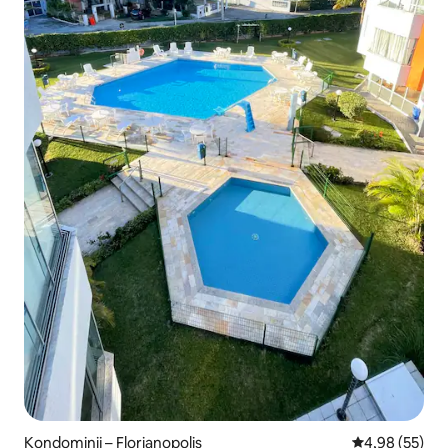
Kondominij – Florianopolis
Prosječna ocje
4,98 (55)