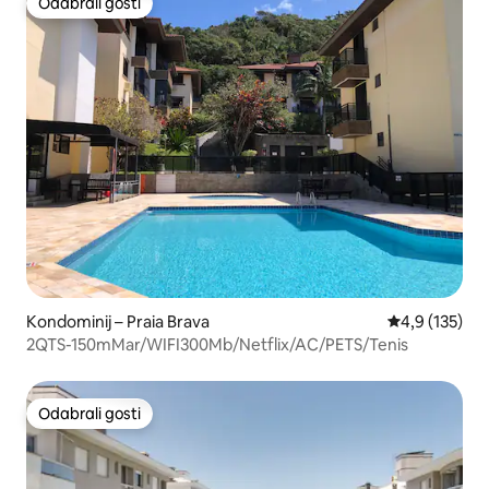
Odabrali gosti
Odabrali gosti
Kondominij – Praia Brava
Prosječna ocje
4,9 (135)
2QTS-150mMar/WIFI300Mb/Netflix/AC/PETS/Tenis
Odabrali gosti
Odabrali gosti