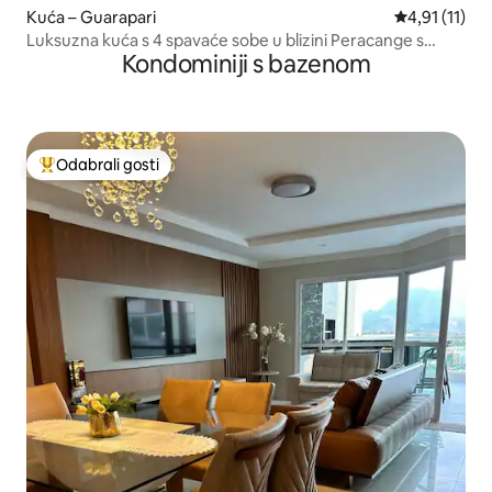
Kuća – Guarapari
Prosječna ocj
4,91 (11)
Luksuzna kuća s 4 spavaće sobe u blizini Peracange s
Kondominiji s bazenom
grijanim bazenom
Odabrali gosti
Među najviše rangiranima s oznakom „Odabrali gosti”