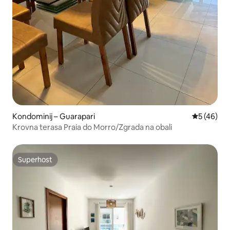
Kondominij – Guarapari
Prosječna o
5 (46)
Krovna terasa Praia do Morro/Zgrada na obali
Superhost
Superhost