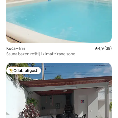
Kuća – Iriri
Prosječna ocj
4,9 (39)
Sauna bazen roštilj i klimatizirane sobe
Odabrali gosti
Među najviše rangiranima s oznakom „Odabrali gosti”