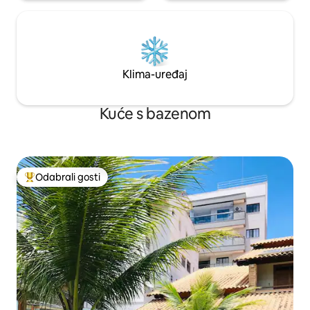
Klima-uređaj
Kuće s bazenom
Odabrali gosti
Među najviše rangiranima s oznakom „Odabrali gosti”