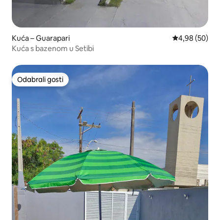
Kuća – Guarapari
Prosječna ocje
4,98 (50)
Kuća s bazenom u Setibi
Odabrali gosti
Odabrali gosti