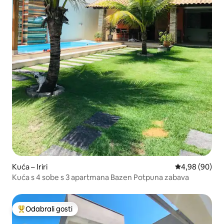
Kuća – Iriri
Prosječna ocje
4,98 (90)
Kuća s 4 sobe s 3 apartmana Bazen Potpuna zabava
Odabrali gosti
Među najviše rangiranima s oznakom „Odabrali gosti”