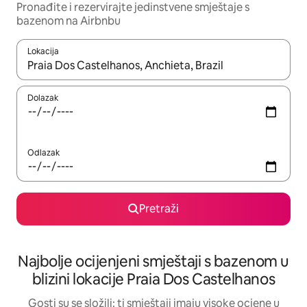
Pronađite i rezervirajte jedinstvene smještaje s
bazenom na Airbnbu
Lokacija
Kada budu dostupni rezultati, moći ćete ih pregledati koristeći
Dolazak
Odlazak
Pretraži
Najbolje ocijenjeni smještaji s bazenom u
blizini lokacije Praia Dos Castelhanos
Gosti su se složili: ti smještaji imaju visoke ocjene u