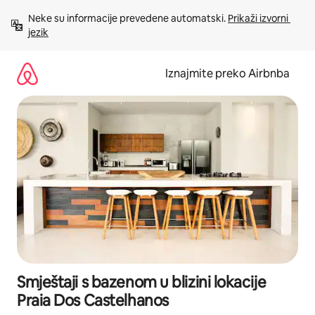
Prijeđi
Neke su informacije prevedene automatski. 
Prikaži izvorni 
na
jezik
sadržaj
Iznajmite preko Airbnba
Smještaji s bazenom u blizini lokacije
Praia Dos Castelhanos