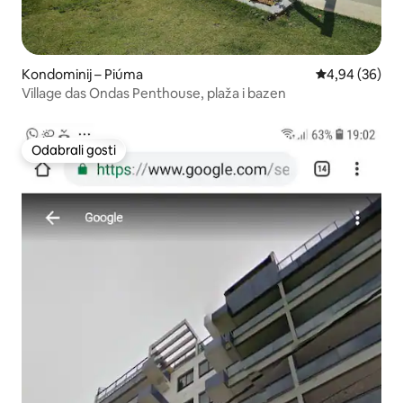
Kondominij – Piúma
Prosječna ocje
4,94 (36)
Village das Ondas Penthouse, plaža i bazen
Odabrali gosti
Odabrali gosti