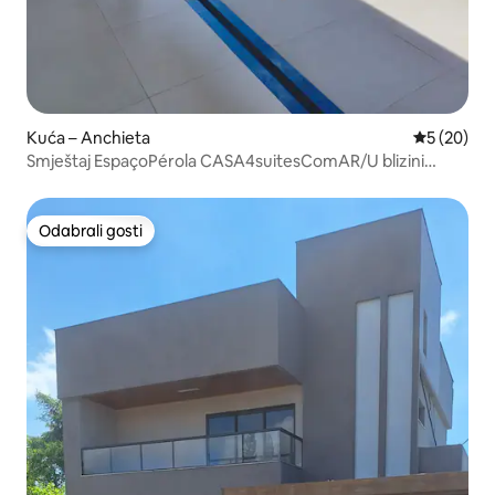
Kuća – Anchieta
Prosječna o
5 (20)
Smještaj EspaçoPérola CASA4suitesComAR/U blizini
Castelhanosa
Odabrali gosti
Odabrali gosti