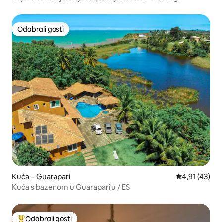
Odabrali gosti
Odabrali gosti
Kuća – Guarapari
Prosječna ocj
4,91 (43)
Kuća s bazenom u Guarapariju / ES
Odabrali gosti