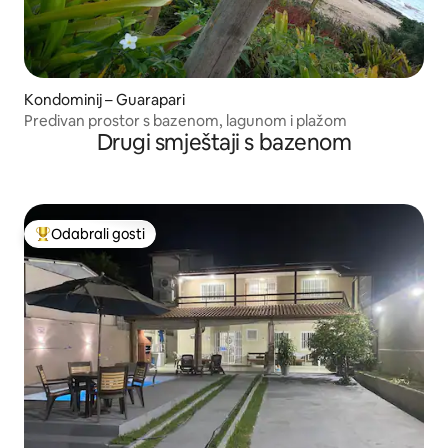
Kondominij – Guarapari
Predivan prostor s bazenom, lagunom i plažom
Drugi smještaji s bazenom
Odabrali gosti
Među najviše rangiranima s oznakom „Odabrali gosti”