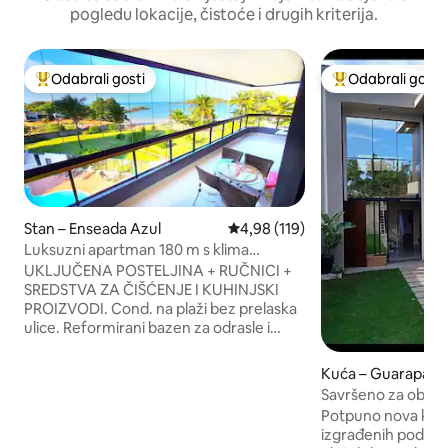
pogledu lokacije, čistoće i drugih kriterija.
Odabrali gosti
Odabrali gosti
Među najviše rangiranima s oznakom „Odabrali gosti”
Među najviše ran
Stan – Enseada Azul
Prosječna ocjena: 4,98/5, recenz
4,98 (119)
Luksuzni apartman 180 m s klima
uređajem, Wi-Fi, 3 parkirna mjesta,
UKLJUČENA POSTELJINA + RUČNICI +
STOPALA U PIJESKU
SREDSTVA ZA ČIŠĆENJE I KUHINJSKI
PROIZVODI. Cond. na plaži bez prelaska
ulice. Reformirani bazen za odrasle i
djecu. Apto w/ 3 suites (accommodate 3
families with privacy) + Service Suite.
Kuća – Guarapari
Proširena soba, američka kuhinja i balkon
Savršeno za obitelj i
s zatvaranjem, pivovara, sve je
bazen!
Potpuno nova kuća
opremljeno za vašu obitelj. Ar cond. in
izgrađenih područ
rooms, 3 parking places, Wi-Fi, security