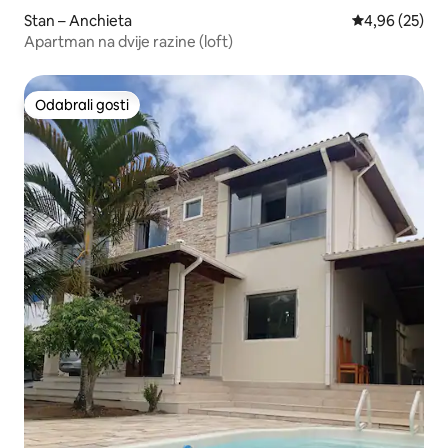
Stan – Anchieta
Prosječna ocje
4,96 (25)
Apartman na dvije razine (loft)
Odabrali gosti
Odabrali gosti