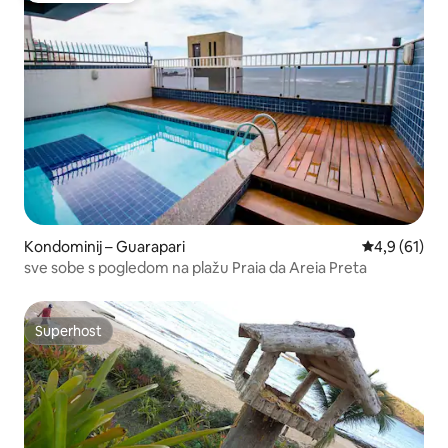
Kondominij – Guarapari
Prosječna ocj
4,9 (61)
sve sobe s pogledom na plažu Praia da Areia Preta
Superhost
Superhost