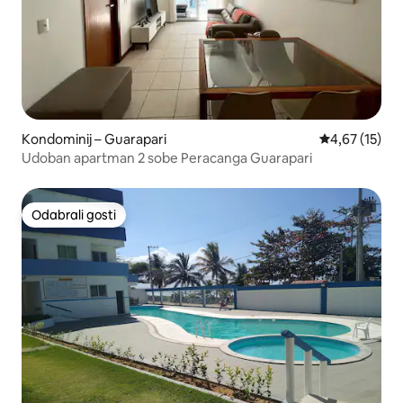
Kondominij – Guarapari
Prosječna ocje
4,67 (15)
Udoban apartman 2 sobe Peracanga Guarapari
Odabrali gosti
Odabrali gosti