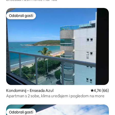
Odabrali gosti
Odabrali gosti
Kondominij – Enseada Azul
Prosječna ocje
4,74 (66)
Apartman s 2 sobe, klima uređajem i pogledom na more
Odabrali gosti
Odabrali gosti