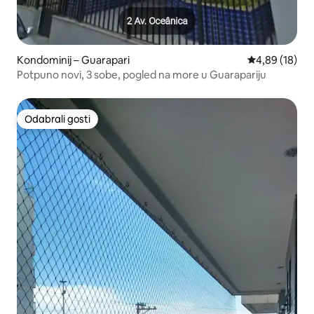
Kondominij – Guarapari
Prosječna ocje
4,89 (18)
Potpuno novi, 3 sobe, pogled na more u Guarapariju
Odabrali gosti
Odabrali gosti