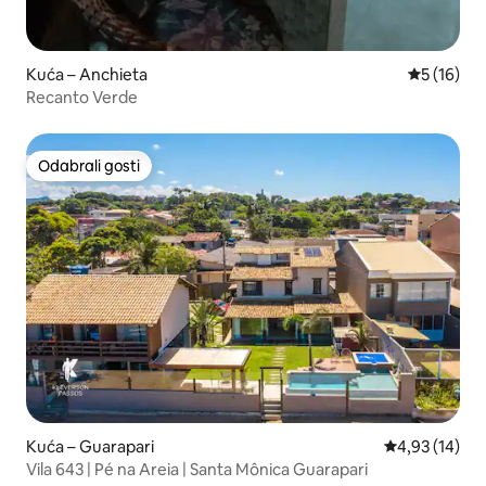
Kuća – Anchieta
Prosječna 
5 (16)
Recanto Verde
Odabrali gosti
Odabrali gosti
Kuća – Guarapari
Prosječna ocje
4,93 (14)
Vila 643 | Pé na Areia | Santa Mônica Guarapari