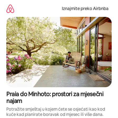
Prijeđi
na
Iznajmite preko Airbnba
sadržaj
Praia do Minhoto: prostori za mjesečni
najam
Potražite smještaj u kojem ćete se osjećati kao kod
kuće kad planirate boravak od mjesec ili više dana.