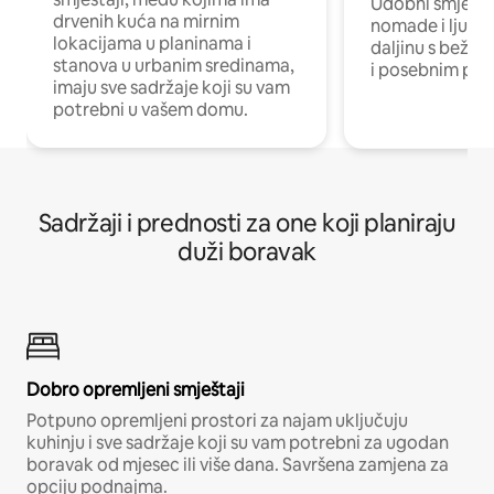
Udobni smještaj
drvenih kuća na mirnim
nomade i ljude 
lokacijama u planinama i
daljinu s bežič
stanova u urbanim sredinama,
i posebnim pro
imaju sve sadržaje koji su vam
potrebni u vašem domu.
Sadržaji i prednosti za one koji planiraju
duži boravak
Dobro opremljeni smještaji
Potpuno opremljeni prostori za najam uključuju
kuhinju i sve sadržaje koji su vam potrebni za ugodan
boravak od mjesec ili više dana. Savršena zamjena za
opciju podnajma.