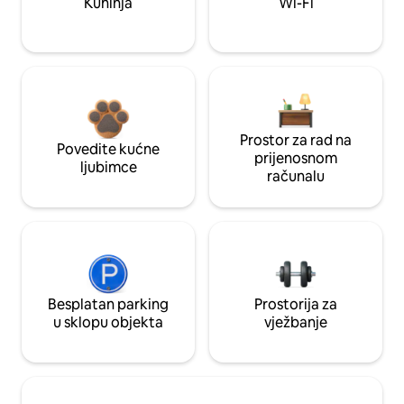
Kuhinja
Wi-Fi
Prostor za rad na
Povedite kućne
prijenosnom
ljubimce
računalu
Besplatan parking
Prostorija za
u sklopu objekta
vježbanje