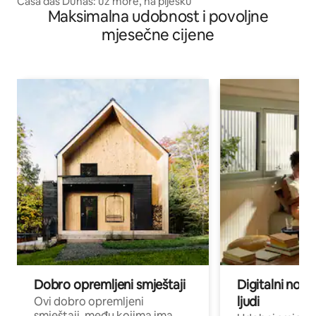
Casa das Dunas: uz more, na pijesku
Maksimalna udobnost i povoljne
mjesečne cijene
Dobro opremljeni smještaji
Digitalni noma
ljudi
Ovi dobro opremljeni
smještaji, među kojima ima