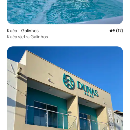
Kuća – Galinhos
Prosječna 
5 (17)
Kuća vjetra Galinhos