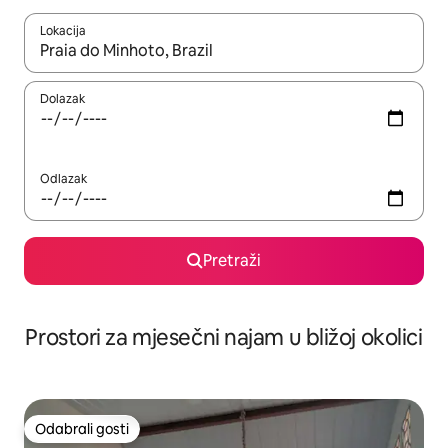
Lokacija
Kada budu dostupni rezultati, moći ćete ih pregledati koristeći
Dolazak
Odlazak
Pretraži
Prostori za mjesečni najam u bližoj okolici
Odabrali gosti
Odabrali gosti