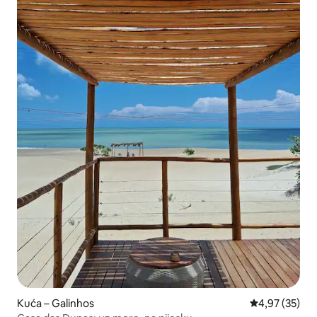
Kuća – Galinhos
Prosječna ocje
4,97 (35)