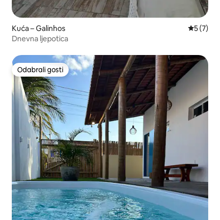
Kuća – Galinhos
Prosječna
5 (7)
Dnevna ljepotica
Odabrali gosti
Odabrali gosti