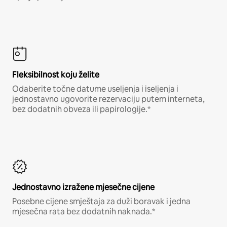
Fleksibilnost koju želite
Odaberite točne datume useljenja i iseljenja i
jednostavno ugovorite rezervaciju putem interneta,
bez dodatnih obveza ili papirologije.*
Jednostavno izražene mjesečne cijene
Posebne cijene smještaja za duži boravak i jedna
mjesečna rata bez dodatnih naknada.*