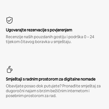
Ugovarajte rezervacije s povjerenjem
Recenzije naših pouzdanih gostiju i podrška 0 – 24
tijekom čitavog boravka u smještaju.
Smještaji s radnim prostorom za digitalne nomade
Obavljate posao dok putujete? Pronađite smještaj za
dugoročni najam s brzim bežičnim internetom i
posebnim prostorom za rad.