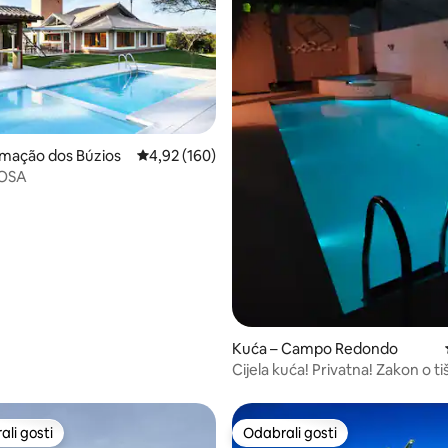
, recenzija: 185
rmação dos Búzios
Prosječna ocjena: 4,92/5, recenzija: 160
4,92 (160)
OSA
Kuća – Campo Redondo
Cijela kuća! Privatna! Zakon o ti
22 sata.
li gosti
Odabrali gosti
više rangiranima s oznakom „Odabrali gosti”
Odabrali gosti