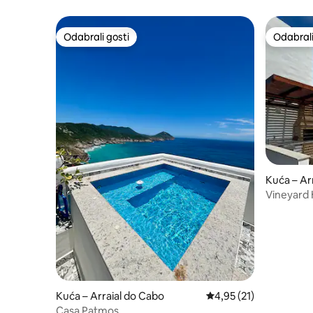
Odabrali gosti
Odabrali
Odabrali gosti
Odabrali
Kuća – Ar
Vineyard 
Kuća – Arraial do Cabo
Prosječna ocjena: 4,95/
4,95 (21)
Casa Patmos