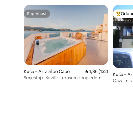
Superhost
Odabra
Superhost
Među naj
Kuća – Arraial do Cabo
Prosječna ocjena: 4,86/5
4,86 (132)
Kuća – Ar
Smještaj u Sevilli s terasom i pogledom na
Oaza mira 
more