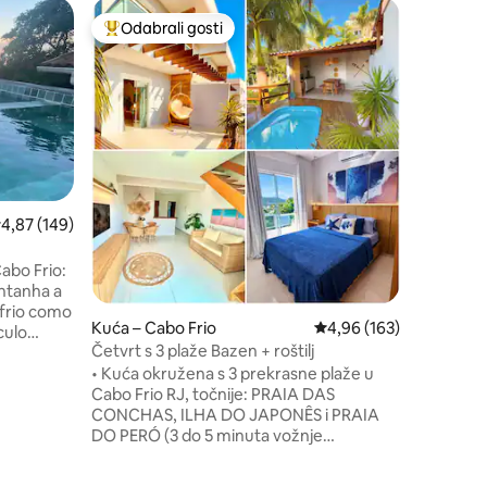
Kuća – Ar
Odabrali gosti
Odabral
Među najviše rangiranima s oznakom „Odabrali gosti”
Odabral
PREKRAS
+ privatn
Kuća iz 
na more +
osoba. Sm
Atalaia u
JEDINSTVE
of being
beaches 
minutes '
rosječna ocjena: 4,87/5, recenzija: 149
4,87 (149)
Pontal, o
minutes) 
abo Frio:
Grandea ili P
ntanha a
Mirantea
 frio como
IZNIMNO
Kuća – Cabo Frio
Prosječna ocjena: 4,96/
4,96 (163)
5 osoba
Četvrt s 3 plaže Bazen + roštilj
artilhada
• Kuća okružena s 3 prekrasne plaže u
Cabo Frio RJ, točnije: PRAIA DAS
 TV
CONCHAS, ILHA DO JAPONÊS i PRAIA
amings.
DO PERÓ (3 do 5 minuta vožnje
você
automobilom); • Peró Neighborhood –
relaxando
Cabo Frio/RJ, za prikaz na kartama samo
per café