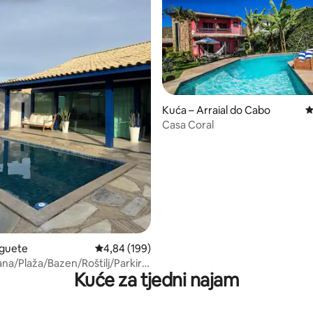
, recenzija: 196
Kuća – Arraial do Cabo
P
Casa Coral
oguete
Prosječna ocjena: 4,84/5, recenzija: 199
4,84 (199)
a/Plaža/Bazen/Roštilj/Parkirno
Kuće za tjedni najam
 2 automobila/WiFi Optička