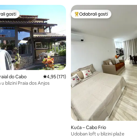
li gosti
Odabrali gosti
više rangiranima s oznakom „Odabrali gosti”
Među najviše rangiranima s oz
, recenzija: 132
raial do Cabo
Prosječna ocjena: 4,95/5, recenzija: 171
4,95 (171)
u blizini Praia dos Anjos
Kuća – Cabo Frio
Udoban loft u blizini plaže