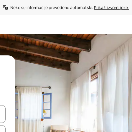
Neke su informacije prevedene automatski. 
Prikaži izvorni jezik
dati koristeći se strelicama prema gore i prema dolje, kao i dodirom i