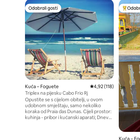
Odabrali gosti
Odabra
Odabrali gosti
Među naj
Kuća – Foguete
Prosječna ocjena: 4,92/5
4,92 (118)
Triplex na pijesku Cabo Frio Rj
Opustite se s cijelom obitelji, u ovom
udobnom smještaju, samo nekoliko
koraka od Praia das Dunas. Cijeli prostor:
kuhinja - pribor i kućanski aparati; Dnevni
boravak - Super brzi internet s vlaknima
(s Wi-Fi mrežom), stolovi za prijenosno
računalo i blagovaonica, pametni TV (s
Kuća – F