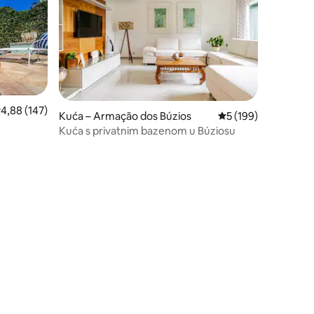
rosječna ocjena: 4,88/5, recenzija: 147
4,88 (147)
Kuća – Armação dos Búzios
Prosječna ocjena: 5/
5 (199)
Kuća s privatnim bazenom u Búziosu