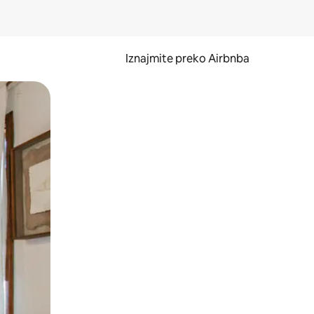
Iznajmite preko Airbnba
li prelaskom prstom po zaslonu.