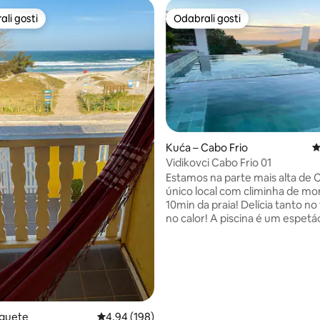
li gosti
Odabrali gosti
više rangiranima s oznakom „Odabrali gosti”
Odabrali gosti
Kuća – Cabo Frio
P
Vidikovci Cabo Frio 01
Estamos na parte mais alta de C
único local com climinha de mo
, recenzija: 118
10min da praia! Delícia tanto no
no calor! A piscina é um espetáculo
(apenas da propriedade - comp
apenas 2 chalés). Nossa hospedagem é
SMART, com conexão à Alexa e
conectada com principais stre
Cercada de mata preservada, 
viverá dias de muito sossego, 
na rede, piscina ou sofá. E o su
oguete
Prosječna ocjena: 4,94/5, recenzija: 198
4,94 (198)