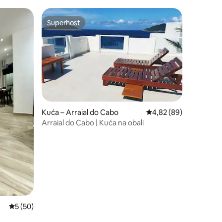
Superhost
nakom „Odabrali gosti”
Superhost
Kuća – Arraial do Cabo
Prosječna ocjena: 4,82
4,82 (89)
Arraial do Cabo | Kuća na obali
Prosječna ocjena: 5/5, recenzija: 50
5 (50)