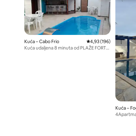
Kuća – Cabo Frio
Prosječna ocjena: 4,93/5
4,93 (196)
Kuća udaljena 8 minuta od PLAŽE FORTE
u Cabo Friu
Kuća – F
4Apartman
mjesto za
vlakna