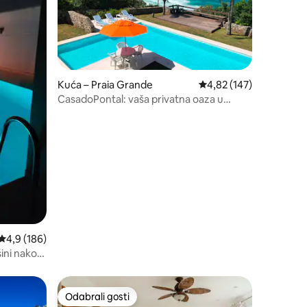
Kuća – Praia Grande
Prosječna ocjena: 4,82/
4,82 (147)
CasadoPontal: vaša privatna oaza u
Arraialu
Prosječna ocjena: 4,9/5, recenzija: 186
4,9 (186)
šini nakon
Odabrali gosti
Odabrali gosti