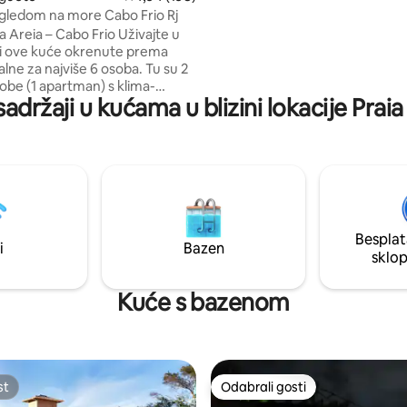
da manhã Maldivas pode ser servido no
gledom na more Cabo Frio Rj
quarto ou piscina (contratado a
eia – Cabo Frio Uživajte u
i ove kuće okrenute prema
lne za najviše 6 osoba. Tu su 2
obe (1 apartman) s klima-
sadržaji u kućama u blizini lokacije Prai
 dnevni boravak s TV-om,
 kuhinja, praonica rublja i
vršen za opuštanje u visećoj
k se divite izlasku i zalasku
prostor za roštilj (uz nadoplatu).
 Dunas, s kristalno čistim morem
pijeskom, nalazi se pod vašim
Besplat
zmeđu Praia do Forte i Praia do
i
Bazen
sklo
Kuće s bazenom
st
Odabrali gosti
st
Odabrali gosti