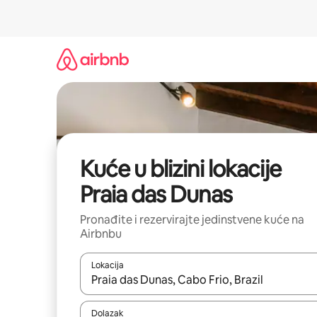
Prijeđi
na
sadržaj
Kuće u blizini lokacije
Praia das Dunas
Pronađite i rezervirajte jedinstvene kuće na
Airbnbu
Lokacija
Kada budu dostupni rezultati, moći ćete ih pregle
Dolazak