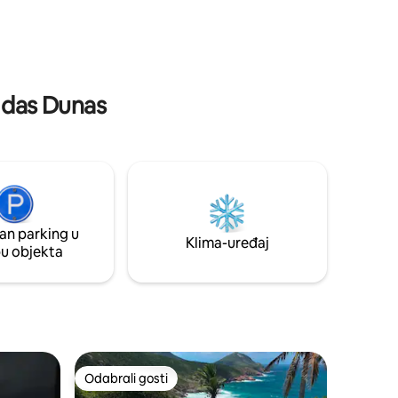
napišite CONDOMINIO CRISTAL
GRAFENO, savršeno za one koji traže
 parte).
plaže, mir i tišinu. Bairro com Mercados,
pekarnice, ljekarne i restorani. Kuća u
mirnom kondominiju, kuća s gurmanskim
prostorom i privatnim bazenom; •
a das Dunas
Airbnbovo standardno vrijeme dolaska u
15:00, a odlaska u 11:00.
an parking u
Klima-uređaj
pu objekta
Odabrali gosti
Odabrali gosti