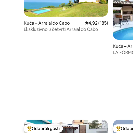
Kuća – Arraial do Cabo
Prosječna ocjena: 4,92/5
4,92 (185)
Ekskluzivno u četvrti Arraial do Cabo
Kuća – A
LA FORM
Odabrali gosti
Odabra
Među najviše rangiranima s oznakom „Odabrali gosti”
Među naj