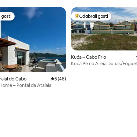
 gosti
Odabrali gosti
 gosti
Među najviše rangiranima s oz
Kuća – Cabo Frio
Kuća Pé na Areia Dunas/Fogue
raial do Cabo
Prosječna ocjena: 5/5, recenzija: 46
5 (46)
Home – Pontal da Atalaia
5, recenzija: 21