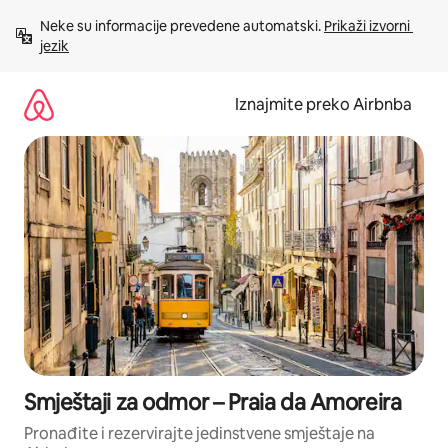
Prijeđi
Neke su informacije prevedene automatski. 
Prikaži izvorni 
na
jezik
sadržaj
Iznajmite preko Airbnba
Smještaji za odmor – Praia da Amoreira
Pronađite i rezervirajte jedinstvene smještaje na