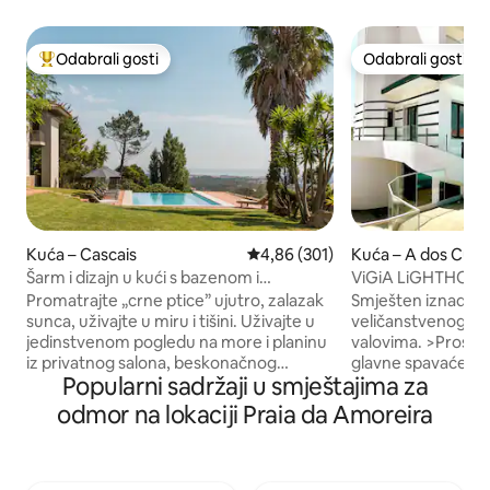
Odabrali gosti
Odabrali gosti
Među najviše rangiranima s oznakom „Odabrali gosti”
Odabrali gosti
Kuća – Cascais
Prosječna ocjena: 4,86/5, recenz
4,86 (301)
Kuća – A dos Cun
Šarm i dizajn u kući s bazenom i
ViGiA LiGHTHOUSE –
predivnim pogledom na more i planine
bazenom i pogled
Promatrajte „crne ptice” ujutro, zalazak
Smješten iznad pl
sunca, uživajte u miru i tišini. Uživajte u
veličanstvenog mj
jedinstvenom pogledu na more i planinu
valovima. >Prostrani dnevni prostor >3
iz privatnog salona, beskonačnog
glavne spavaće so
Popularni sadržaji u smještajima za
bazena, „Serra de Sintra”- čarobne
kupaonica >Privatni grijani bazen (≈30
planine, začarane šume, samostana i
stupnjeva u vrhun
odmor na lokaciji Praia da Amoreira
palača. Mogućnost uključivanja radnog
> manje od 5 minuta
stola. Postoji i mogućnost prihvaćanja
pješčane plaže >
vjenčanja, ako ste u malim grupama, uz
kuhinja >Roštilj i l
dodatnu naknadu. Za više informacija
>Klima-uređaj u sva