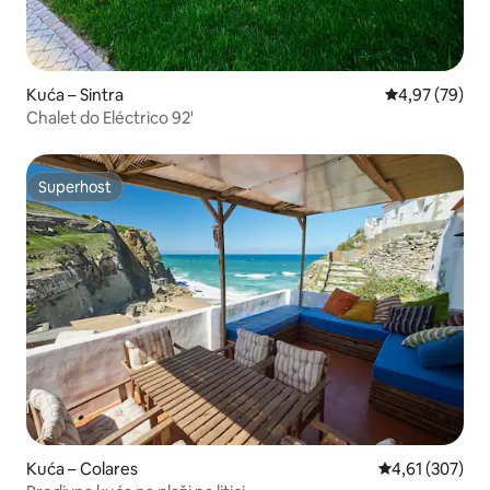
Kuća – Sintra
Prosječna ocje
4,97 (79)
Chalet do Eléctrico 92'
Superhost
Superhost
Kuća – Colares
Prosječna ocjen
4,61 (307)