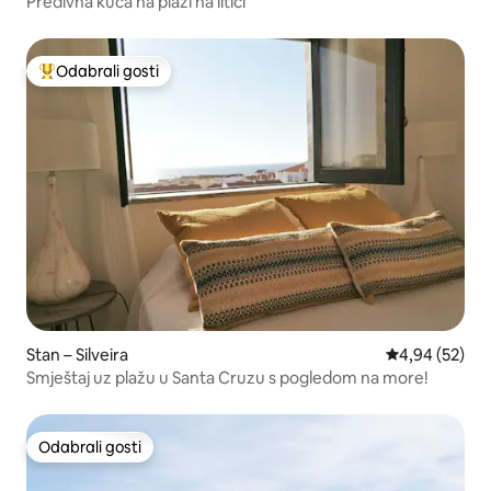
Predivna kuća na plaži na litici
Odabrali gosti
Među najviše rangiranima s oznakom „Odabrali gosti”
Stan – Silveira
Prosječna ocje
4,94 (52)
Smještaj uz plažu u Santa Cruzu s pogledom na more!
Odabrali gosti
Odabrali gosti