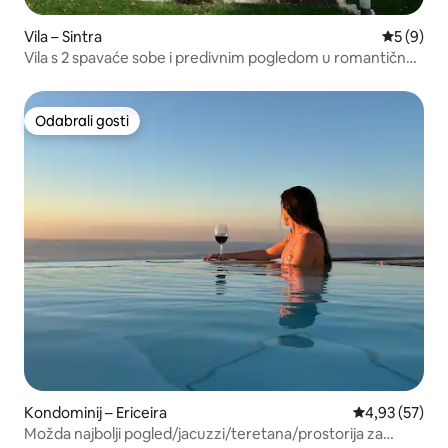
Vila – Sintra
Prosječna
5 (9)
Vila s 2 spavaće sobe i predivnim pogledom u romantičnoj
Sintr
Odabrali gosti
Odabrali gosti
Kondominij – Ericeira
Prosječna ocje
4,93 (57)
Možda najbolji pogled/jacuzzi/teretana/prostorija za