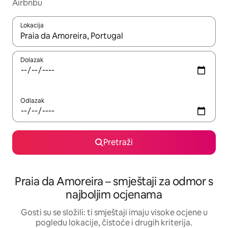
Airbnbu
Lokacija
Kada budu dostupni rezultati, moći ćete ih pregledati koristeći
Dolazak
Odlazak
Pretraži
Praia da Amoreira – smještaji za odmor s
najboljim ocjenama
Gosti su se složili: ti smještaji imaju visoke ocjene u
pogledu lokacije, čistoće i drugih kriterija.