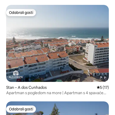
igranje igara
Odabrali gosti
Odabrali gosti
Stan – A dos Cunhados
Prosječna 
5 (17)
Apartman s pogledom na more | Apartman s 4 spavaće
sobe | Pogled na more
Odabrali gosti
Odabrali gosti