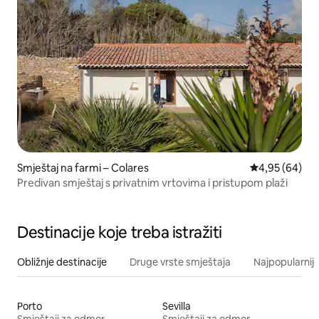
Smještaj na farmi – Colares
Prosječna ocje
4,95 (64)
Predivan smještaj s privatnim vrtovima i pristupom plaži
Destinacije koje treba istražiti
Obližnje destinacije
Druge vrste smještaja
Najpopularnije
Porto
Sevilla
Smještaji za odmor
Smještaji za odmor