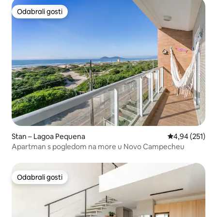
Odabrali gosti
Odabrali gosti
Stan – Lagoa Pequena
Prosječna ocjen
4,94 (251)
Apartman s pogledom na more u Novo Campecheu
Odabrali gosti
Odabrali gosti