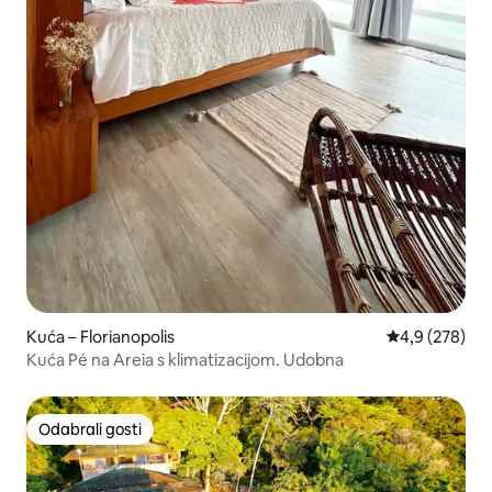
Kuća – Florianopolis
Prosječna ocje
4,9 (278)
Kuća Pé na Areia s klimatizacijom. Udobna
Odabrali gosti
Odabrali gosti