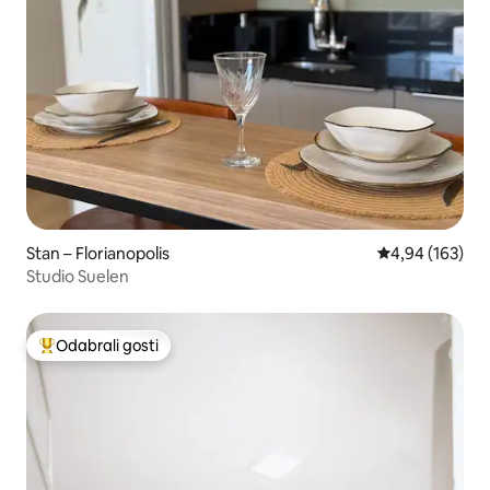
Stan – Florianopolis
Prosječna ocjen
4,94 (163)
Studio Suelen
Odabrali gosti
Među najviše rangiranima s oznakom „Odabrali gosti”