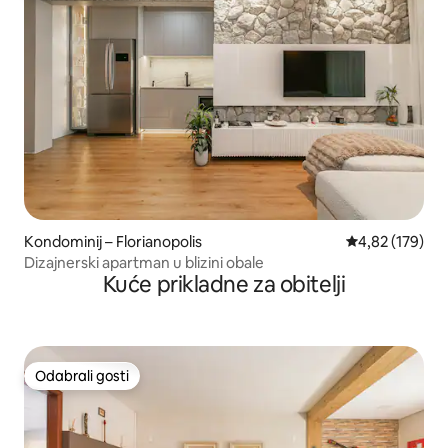
Kondominij – Florianopolis
Prosječna ocjen
4,82 (179)
Dizajnerski apartman u blizini obale
Kuće prikladne za obitelji
Odabrali gosti
Odabrali gosti