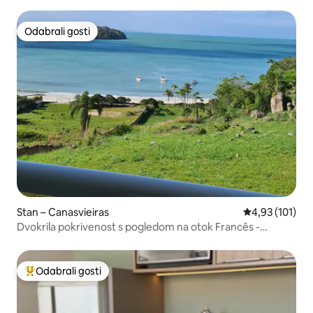
Odabrali gosti
Odabrali gosti
Stan – Canasvieiras
Prosječna ocjen
4,93 (101)
Dvokrila pokrivenost s pogledom na otok Francês -
Canasjurê
Odabrali gosti
Među najviše rangiranima s oznakom „Odabrali gosti”