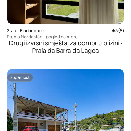
Stan – Florianopolis
Prosječna
5 (8)
Studio Nordestão - pogled na more
Drugi izvrsni smještaj za odmor u blizini ·
Praia da Barra da Lagoa
Superhost
Superhost