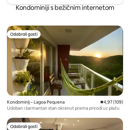
Kondominiji s bežičnim internetom
Odabrali gosti
Odabrali gosti
Kondominij – Lagoa Pequena
Prosječna ocjen
4,97 (109)
Udoban i šarmantan stan okrenut prema prirodi uz plažu
Odabrali gosti
Odabrali gosti