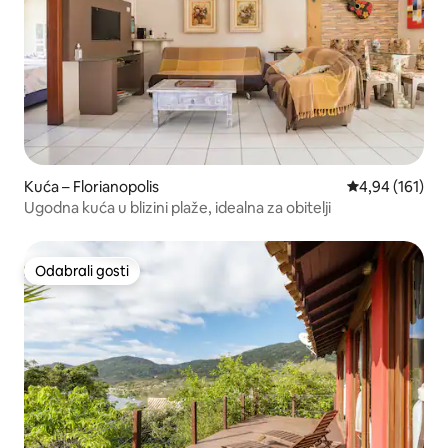
Kuća – Florianopolis
Prosječna ocjen
4,94 (161)
Ugodna kuća u blizini plaže, idealna za obitelji
Odabrali gosti
Odabrali gosti