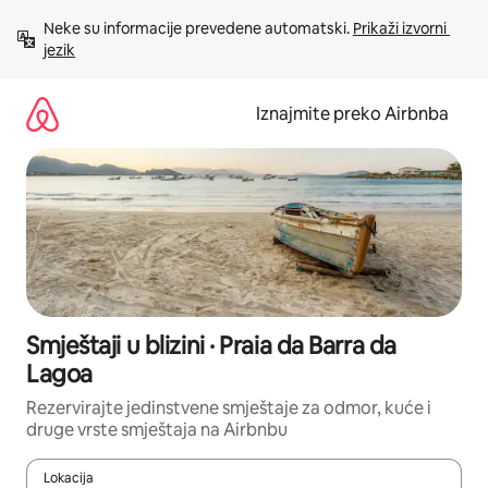
Prijeđi
Neke su informacije prevedene automatski. 
Prikaži izvorni 
na
jezik
sadržaj
Iznajmite preko Airbnba
Smještaji u blizini · Praia da Barra da
Lagoa
Rezervirajte jedinstvene smještaje za odmor, kuće i
druge vrste smještaja na Airbnbu
Lokacija