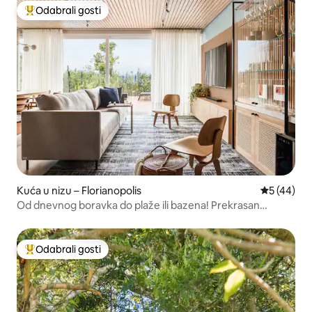
Odabrali gosti
Među najviše rangiranima s oznakom „Odabrali gosti”
Kuća u nizu – Florianopolis
Prosječna o
5 (44)
Od dnevnog boravka do plaže ili bazena! Prekrasan
zalazak sunca
Odabrali gosti
Među najviše rangiranima s oznakom „Odabrali gosti”