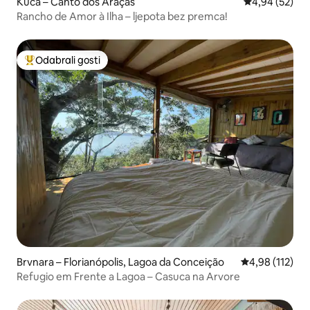
Kuća – Canto dos Araçás
Prosječna ocje
4,94 (52)
Rancho de Amor à Ilha – ljepota bez premca!
Odabrali gosti
Među najviše rangiranima s oznakom „Odabrali gosti”
Brvnara – Florianópolis, Lagoa da Conceição
Prosječna ocjen
4,98 (112)
Refugio em Frente a Lagoa – Casuca na Arvore