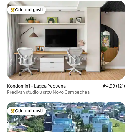
Odabrali gosti
Među najviše rangiranima s oznakom „Odabrali gosti”
Kondominij – Lagoa Pequena
Prosječna ocjen
4,99 (121)
Predivan studio u srcu Novo Campechea
Odabrali gosti
Među najviše rangiranima s oznakom „Odabrali gosti”