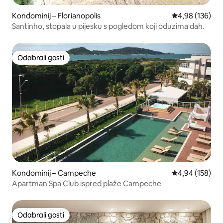
Kondominij – Florianopolis
Prosječna ocjen
4,98 (136)
Santinho, stopala u pijesku s pogledom koji oduzima dah.
Odabrali gosti
Odabrali gosti
Kondominij – Campeche
Prosječna ocjen
4,94 (158)
Apartman Spa Club ispred plaže Campeche
Odabrali gosti
Odabrali gosti