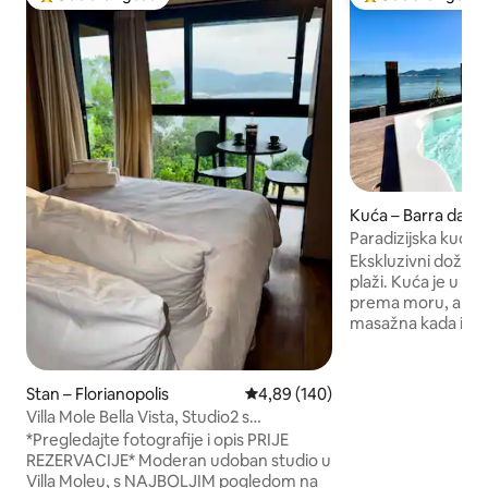
Među najviše rangiranima s oznakom „Odabrali gosti”
Među najviše ran
Kuća – Barra da L
Paradizijska kuća F
na more
Ekskluzivni doživlj
plaži. Kuća je u p
prema moru, a glav
masažna kada imaj
lagunu i jedinstve
Sofisticirana rezi
s klima-uređajem 
Stan – Florianopolis
Prosječna ocjena: 4,89/5, recenzi
4,89 (140)
privatnom kupaon
Villa Mole Bella Vista, Studio2 s
sobe). Prekrasan v
pogledom/Jacuzzi/roštilj
*Pregledajte fotografije i opis PRIJE
kioskom okrenuti
REZERVACIJE* Moderan udoban studio u
roštiljem, peći na 
Villa Moleu, s NAJBOLJIM pogledom na