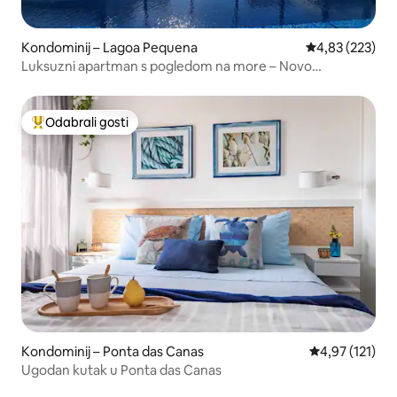
Kondominij – Lagoa Pequena
Prosječna ocjen
4,83 (223)
Luksuzni apartman s pogledom na more – Novo
Campeche
Odabrali gosti
Među najviše rangiranima s oznakom „Odabrali gosti”
Kondominij – Ponta das Canas
Prosječna ocjen
4,97 (121)
Ugodan kutak u Ponta das Canas