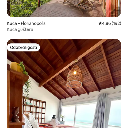
Kuća – Florianopolis
Prosječna ocjen
4,86 (192)
Kuća guštera
Odabrali gosti
Odabrali gosti