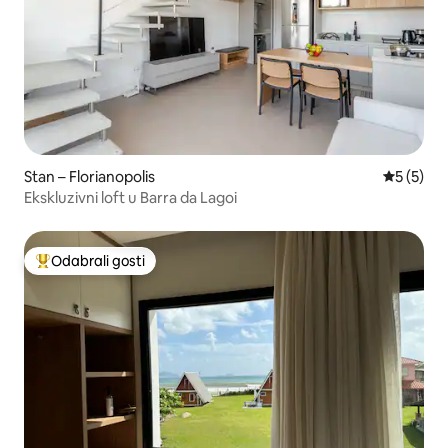
Stan – Florianopolis
Prosječna
5 (5)
Ekskluzivni loft u Barra da Lagoi
Odabrali gosti
Među najviše rangiranima s oznakom „Odabrali gosti”