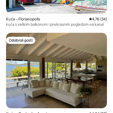
Kuća – Florianopolis
Prosječna ocje
4,76 (34)
kuća s velikim balkonom i prekrasnim pogledom na kanal
Odabrali gosti
Odabrali gosti