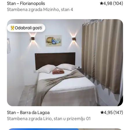
Stan – Florianopolis
Prosječna ocjen
4,98 (104)
Stambena zgrada Mizinho, stan 4
Odabrali gosti
Među najviše rangiranima s oznakom „Odabrali gosti”
Stan – Barra da Lagoa
Prosječna ocjen
4,95 (147)
Stambena zgrada Lírio, stan u prizemlju 01