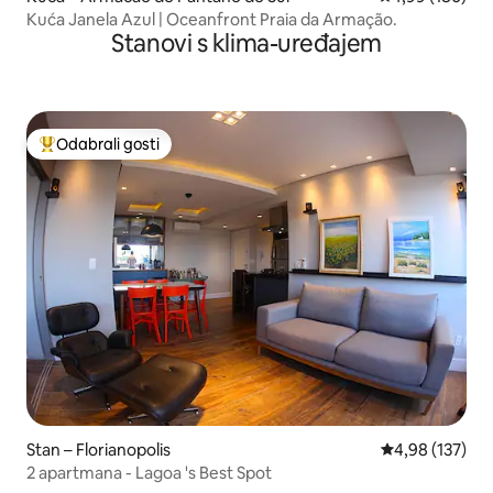
Kuća Janela Azul | Oceanfront Praia da Armação.
Stanovi s klima-uređajem
Odabrali gosti
Među najviše rangiranima s oznakom „Odabrali gosti”
Stan – Florianopolis
Prosječna ocjen
4,98 (137)
2 apartmana - Lagoa 's Best Spot