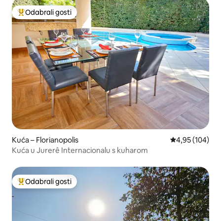
Odabrali gosti
Među najviše rangiranima s oznakom „Odabrali gosti”
Kuća – Florianopolis
Prosječna ocjen
4,95 (104)
Kuća u Jurerê Internacionalu s kuharom
Odabrali gosti
Među najviše rangiranima s oznakom „Odabrali gosti”