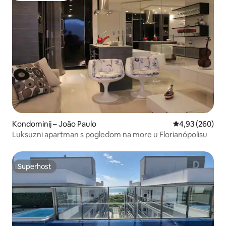
Kondominij – João Paulo
Prosječna ocjen
4,93 (260)
Luksuzni apartman s pogledom na more u Florianópolisu
Superhost
Superhost