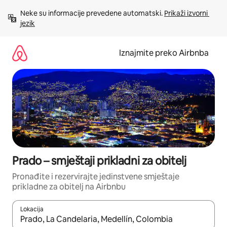
Prijeđi
Neke su informacije prevedene automatski. 
Prikaži izvorni 
na
jezik
sadržaj
Iznajmite preko Airbnba
Prado – smještaji prikladni za obitelj
Pronađite i rezervirajte jedinstvene smještaje
prikladne za obitelj na Airbnbu
Lokacija
Kada budu dostupni rezultati, moći ćete ih pregledati koristeći