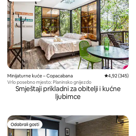
Minijaturne kuće – Copacabana
Prosječna ocjen
4,92 (345)
Vrlo posebno mjesto: Planinsko gnijezdo
Smještaji prikladni za obitelji i kućne
ljubimce
Odabrali gosti
Odabrali gosti