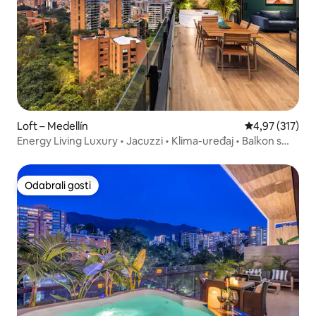
Loft – Medellín
Prosječna ocjen
4,97 (317)
Energy Living Luxury • Jacuzzi • Klima-uređaj • Balkon s
pogledom
Odabrali gosti
Odabrali gosti