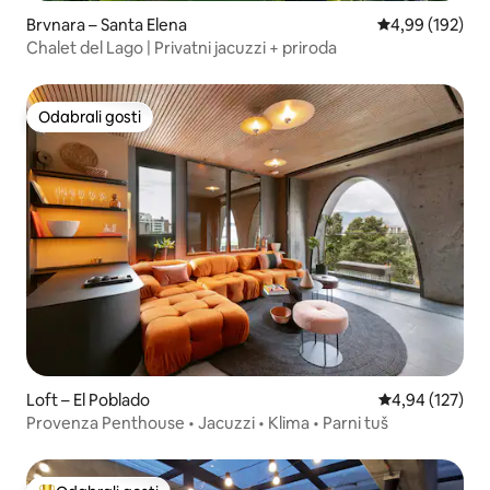
Brvnara – Santa Elena
Prosječna ocjen
4,99 (192)
Chalet del Lago | Privatni jacuzzi + priroda
Odabrali gosti
Odabrali gosti
Loft – El Poblado
Prosječna ocjen
4,94 (127)
Provenza Penthouse • Jacuzzi • Klima • Parni tuš