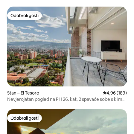
Odabrali gosti
Odabrali gosti
Stan – El Tesoro
Prosječna ocjen
4,96 (189)
Nevjerojatan pogled na PH 26. kat, 2 spavaće sobe s klima-
uređajem. Bazen
Odabrali gosti
Odabrali gosti