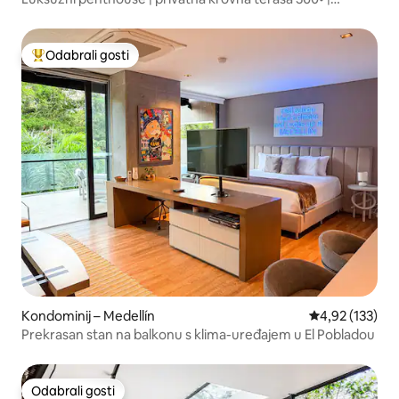
Jacuzzi
Odabrali gosti
Među najviše rangiranima s oznakom „Odabrali gosti”
Kondominij – Medellín
Prosječna ocjen
4,92 (133)
Prekrasan stan na balkonu s klima-uređajem u El Pobladou
Odabrali gosti
Odabrali gosti