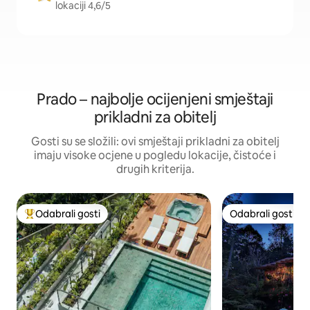
lokaciji 4,6/5
Prado – najbolje ocijenjeni smještaji
prikladni za obitelj
Gosti su se složili: ovi smještaji prikladni za obitelj
imaju visoke ocjene u pogledu lokacije, čistoće i
drugih kriterija.
Odabrali gosti
Odabrali gosti
Među najviše rangiranima s oznakom „Odabrali gosti”
Odabrali gosti