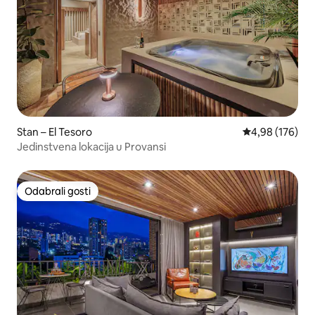
Stan – El Tesoro
Prosječna ocjen
4,98 (176)
Jedinstvena lokacija u Provansi
Odabrali gosti
Odabrali gosti