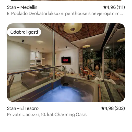
Stan – Medellín
Prosječna ocje
4,96 (111)
El Poblado Dvokatni luksuzni penthouse s nevjerojatnim
pogledom
Odabrali gosti
Odabrali gosti
Stan – El Tesoro
Prosječna ocjen
4,98 (202)
Privatni Jacuzzi, 10. kat Charming Oasis