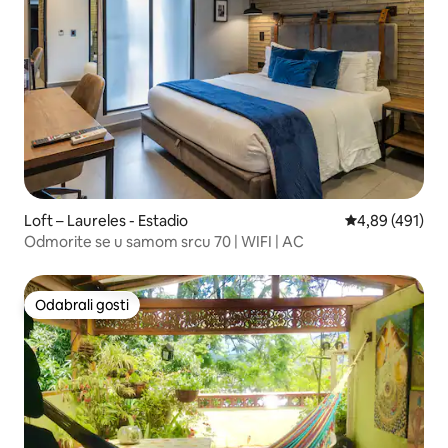
Loft – Laureles - Estadio
Prosječna ocjen
4,89 (491)
Odmorite se u samom srcu 70 | WIFI | AC
Odabrali gosti
Odabrali gosti