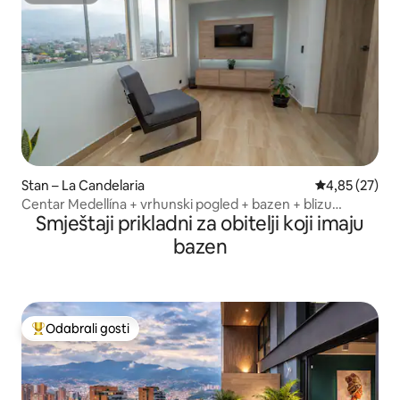
Stan – La Candelaria
Prosječna ocje
4,85 (27)
Centar Medellína + vrhunski pogled + bazen + blizu
Smještaji prikladni za obitelji koji imaju
podzemne željeznice
bazen
Odabrali gosti
Među najviše rangiranima s oznakom „Odabrali gosti”