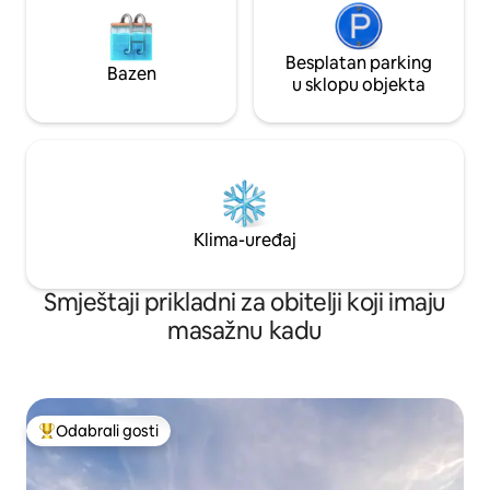
Besplatan parking
Bazen
u sklopu objekta
Klima-uređaj
Smještaji prikladni za obitelji koji imaju
masažnu kadu
Odabrali gosti
Među najviše rangiranima s oznakom „Odabrali gosti”