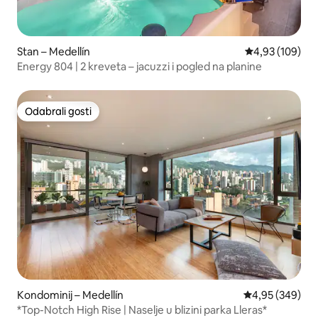
Stan – Medellín
Prosječna ocjen
4,93 (109)
Energy 804 | 2 kreveta – jacuzzi i pogled na planine
Odabrali gosti
Odabrali gosti
Kondominij – Medellín
Prosječna ocjen
4,95 (349)
*Top-Notch High Rise | Naselje u blizini parka Lleras*