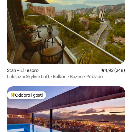
Stan – El Tesoro
Prosječna ocjen
4,92 (248)
Luksuzni Skyline Loft • Balkon • Bazen • Poblado
Odabrali gosti
Među najviše rangiranima s oznakom „Odabrali gosti”