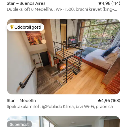
Stan – Buenos Aires
Prosječna ocjen
4,98 (114)
Dupleks loft u Medellínu, Wi-Fi 500, bračni krevet (king-
size) – TERETANA
Odabrali gosti
Među najviše rangiranima s oznakom „Odabrali gosti”
Stan – Medellín
Prosječna ocjen
4,96 (163)
Spektakularni loft @Poblado Klima, brzi Wi-Fi, praonica
Superhost
Superhost