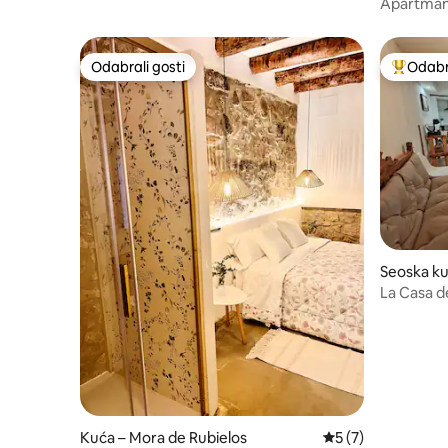
Apartman
Odabrali gosti
Odabra
Odabrali gosti
Među naj
Seoska ku
La Casa d
Kuća – Mora de Rubielos
Prosječna ocjena: 
5 (7)