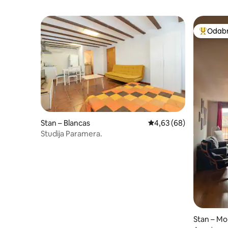
Odabra
Među naj
Stan – Blancas
Prosječna ocjena: 4,63/
4,63 (68)
Studija Paramera.
Stan – Mo