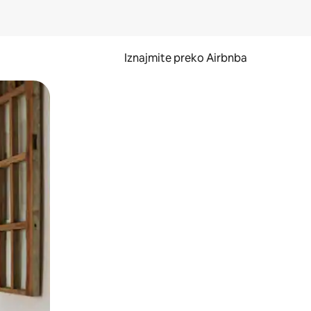
Iznajmite preko Airbnba
li prelaskom prstom po zaslonu.