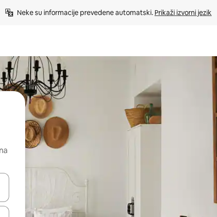
Neke su informacije prevedene automatski. 
Prikaži izvorni jezik
 na
dati koristeći se strelicama prema gore i prema dolje, kao i dodirom i