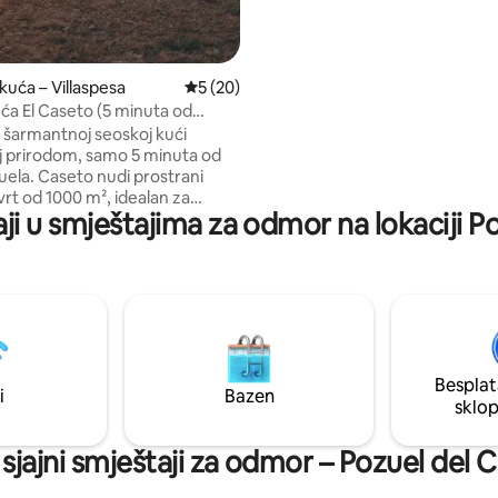
sobe na gornjem katu, zajedno
s koje se pruža fantastičan pogl
se na vrhu sela.
kuća – Villaspesa
Prosječna ocjena: 5/5, recenzija: 20
5 (20)
ća El Caseto (5 minuta od
u šarmantnoj seoskoj kući
 prirodom, samo 5 minuta od
uela. Caseto nudi prostrani
vrt od 1000 m², idealan za
aji u smještajima za odmor na lokaciji 
 igru s djecom ili dolazak s
ubimcem. Iz kuće se možete
ektakularnom Crvenom kanjonu
jedinstvenom okruženju
za planinarenje ili
puštanje. Kuća ima 2
ne spavaće sobe, prostrani
oravak s kaminom, potpuno
Besplat
u kuhinju, kupaonicu s WC-om
i
Bazen
sklo
s PREKRASNIM pogledom!
 sjajni smještaji za odmor – Pozuel del