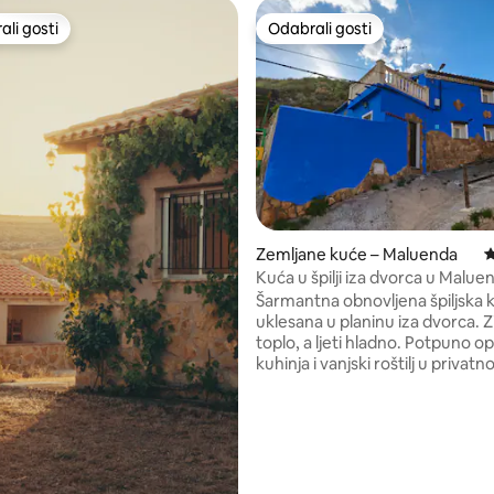
li gosti
Odabrali gosti
više rangiranima s oznakom „Odabrali gosti”
Odabrali gosti
5, recenzija: 29
Zemljane kuće – Maluenda
P
Kuća u špilji iza dvorca u Maluen
Šarmantna obnovljena špiljska 
uklesana u planinu iza dvorca. Zimi je
toplo, a ljeti hladno. Potpuno opremljena
kuhinja i vanjski roštilj u privat
dvorištu sa stolom i stolicama. 
udoban dnevni boravak s blag
stolom, TV-om, policom za knjig
štednjakom na pelete koji zagrij
kuću. Osim toga, ljeti su tu i elek
radijatori i ventilatori. Ima dvij