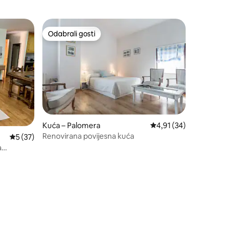
Odabrali gosti
nakom „Odabrali gosti”
Odabrali gosti
Kuća – Palomera
Prosječna ocjena: 4,91
4,91 (34)
Renovirana povijesna kuća
Prosječna ocjena: 5/5, recenzija: 37
5 (37)