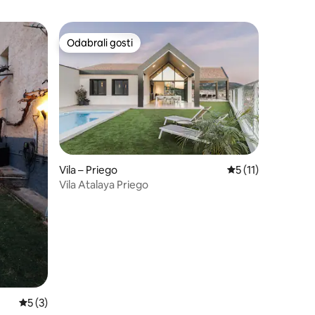
Odabrali gosti
Odabrali gosti
Vila – Priego
Prosječna ocjena: 5
5 (11)
Vila Atalaya Priego
Prosječna ocjena: 5/5, recenzija: 3
5 (3)