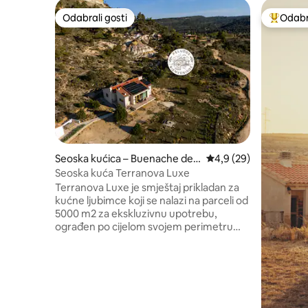
Odabrali gosti
Odabra
Odabrali gosti
Među naj
Seoska kućica – Buenache de l
Prosječna ocjena: 4,9/
4,9 (29)
a Sierra
Seoska kuća Terranova Luxe
Terranova Luxe je smještaj prikladan za
kućne ljubimce koji se nalazi na parceli od
5000 m2 za ekskluzivnu upotrebu,
ograđen po cijelom svojem perimetru
kako bi se spriječilo da psi pobjegnu.
Kapacitet za četiri osobe (jedna spavaća
soba s bračnim krevetom 150x200 i
druga s dva kreveta 90). Ako je
rezervacija za dvije osobe, imat ćete
pristup samo jednoj od dvije postojeće