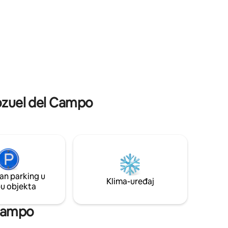
 s terasom
spavaće sobe i 1 potkrovlje. 3 kupaonice,
ed. Nalazi
1 WC, kuhinja, blagovaonica i dnevni
boravak s kaminom i TV-om
Pozuel del Campo
an parking u
Klima-uređaj
pu objekta
 Campo