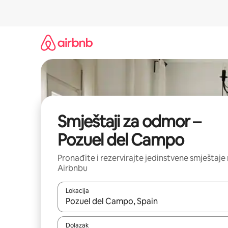
Prijeđi
na
sadržaj
Smještaji za odmor –
Pozuel del Campo
Pronađite i rezervirajte jedinstvene smještaje
Airbnbu
Lokacija
Kada budu dostupni rezultati, moći ćete ih pregle
Dolazak