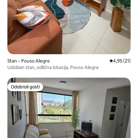
Stan – Pouso Alegre
Prosječna ocje
4,95 (21)
Udoban stan, odlična lokacija, Pouso Alegre
Odabrali gosti
Odabrali gosti