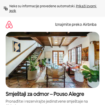
Prijeđi
Neke su informacije prevedene automatski. 
Prikaži izvorni 
na
jezik
sadržaj
Iznajmite preko Airbnba
Smještaji za odmor – Pouso Alegre
Pronađite i rezervirajte jedinstvene smještaje na