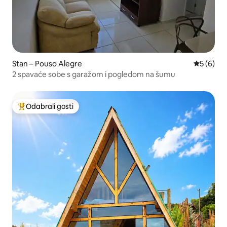
Stan – Pouso Alegre
Prosječna
5 (6)
2 spavaće sobe s garažom i pogledom na šumu
Odabrali gosti
Među najviše rangiranima s oznakom „Odabrali gosti”