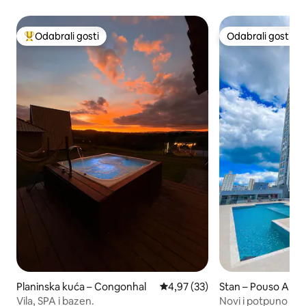
Odabrali gosti
Odabrali gosti
Među najviše rangiranima s oznakom „Odabrali gosti”
Odabrali gosti
Planinska kuća – Congonhal
Prosječna ocjena: 4,97/5, recenz
4,97 (33)
Stan – Pouso Aleg
Vila, SPA i bazen.
Novi i potpuno opr