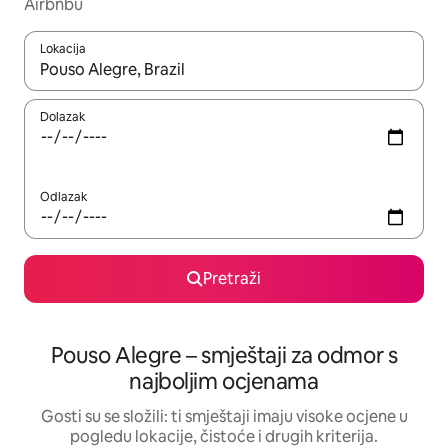
Airbnbu
Lokacija
Kada budu dostupni rezultati, moći ćete ih pregledati koristeći
Dolazak
Odlazak
Pretraži
Pouso Alegre – smještaji za odmor s
najboljim ocjenama
Gosti su se složili: ti smještaji imaju visoke ocjene u
pogledu lokacije, čistoće i drugih kriterija.