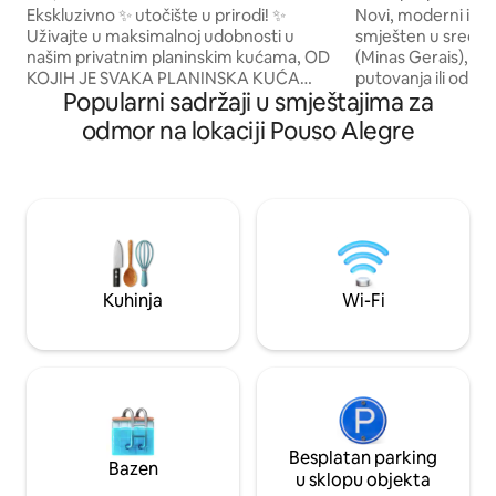
Ekskluzivno ✨ utočište u prirodi! ✨
Novi, moderni i p
Uživajte u maksimalnoj udobnosti u
smješten u središ
našim privatnim planinskim kućama, OD
(Minas Gerais), id
KOJIH JE SVAKA PLANINSKA KUĆA
putovanja ili odmo
Popularni sadržaji u smještajima za
opremljena: 2000L ✅ SPA s
krevetom s ladica
kromoterapijom za opuštanje. Potpuno
razvlačenje u dn
odmor na lokaciji Pouso Alegre
✅ opremljena kuhinja, roštilj i privatne
dnevni boravak, o
mreže. 📍 Privilegirana lokacija: 6 km od
kupaonicu s WC-om
tržnice (90% asfaltirane rute). 💧 Manje
ručnike koji su uklj
od 9 km od 4 glavna vodopada u regiji. 🎣
se nalaze restorani
Pesqueiros s tipičnim restoranima
razne druge poslov
udaljenim samo 1 km. 🚫 Sem dayuse =
vratarom koji radi
more exclusivity and tranquility. 🌿
bazenom, teretan
Doživite ovaj jedinstveni doživljaj!
(uz zasebnu naplat
Kuhinja
Wi-Fi
Rezervirajte odmah.✨
zaštitom.
Besplatan parking
Bazen
u sklopu objekta