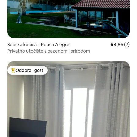
Seoska kućica – Pouso Alegre
Prosječna ocj
4,86 (7)
Privatno utočište s bazenom i prirodom
Odabrali gosti
Među najviše rangiranima s oznakom „Odabrali gosti”