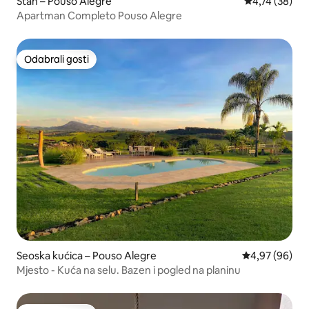
Stan – Pouso Alegre
Prosječna ocje
4,74 (38)
Apartman Completo Pouso Alegre
Odabrali gosti
Odabrali gosti
Seoska kućica – Pouso Alegre
Prosječna ocje
4,97 (96)
Mjesto - Kuća na selu. Bazen i pogled na planinu