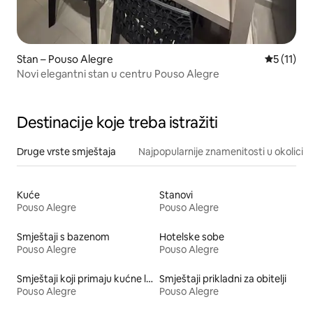
Stan – Pouso Alegre
Prosječna 
5 (11)
Novi elegantni stan u centru Pouso Alegre
Destinacije koje treba istražiti
Druge vrste smještaja
Najpopularnije znamenitosti u okolici
Kuće
Stanovi
Pouso Alegre
Pouso Alegre
Smještaji s bazenom
Hotelske sobe
Pouso Alegre
Pouso Alegre
Smještaji koji primaju kućne ljubimce
Smještaji prikladni za obitelji
Pouso Alegre
Pouso Alegre