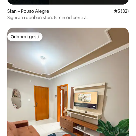
Stan – Pouso Alegre
Prosječna 
5 (32)
Siguran i udoban stan. 5 min od centra.
Odabrali gosti
Odabrali gosti