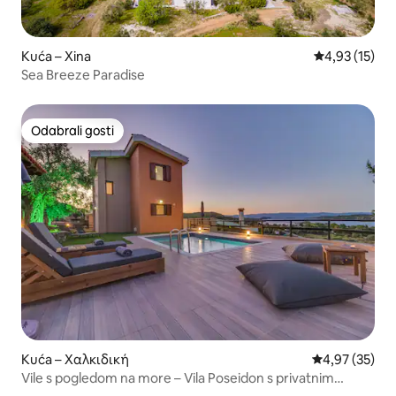
Kuća – Xina
Prosječna ocje
4,93 (15)
Sea Breeze Paradise
Odabrali gosti
Odabrali gosti
Kuća – Χαλκιδική
Prosječna ocje
4,97 (35)
Vile s pogledom na more – Vila Poseidon s privatnim
bazenom