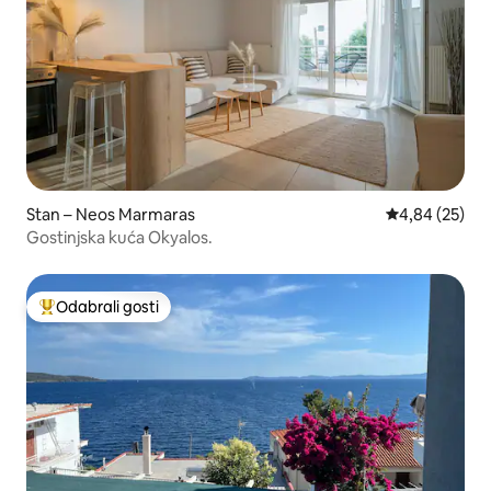
Stan – Neos Marmaras
Prosječna ocje
4,84 (25)
Gostinjska kuća Okyalos.
Odabrali gosti
Među najviše rangiranima s oznakom „Odabrali gosti”