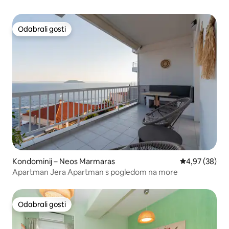
Odabrali gosti
Odabrali gosti
Kondominij – Neos Marmaras
Prosječna ocje
4,97 (38)
Apartman Jera Apartman s pogledom na more
Odabrali gosti
Odabrali gosti