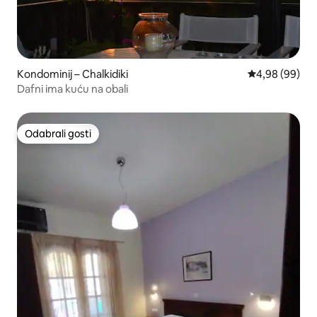
Kondominij – Chalkidiki
Prosječna ocje
4,98 (99)
Dafni ima kuću na obali
Odabrali gosti
Odabrali gosti