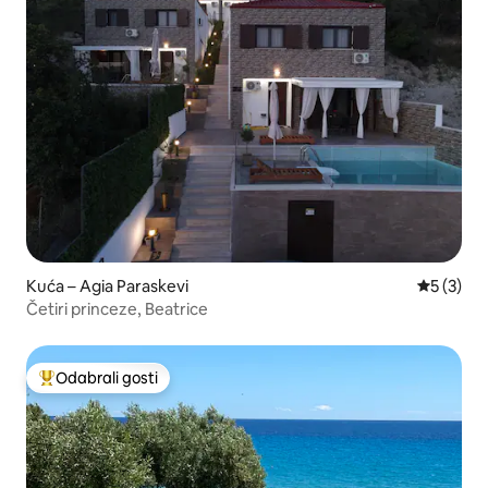
Kuća – Agia Paraskevi
Prosječna
5 (3)
Četiri princeze, Beatrice
Odabrali gosti
Među najviše rangiranima s oznakom „Odabrali gosti”