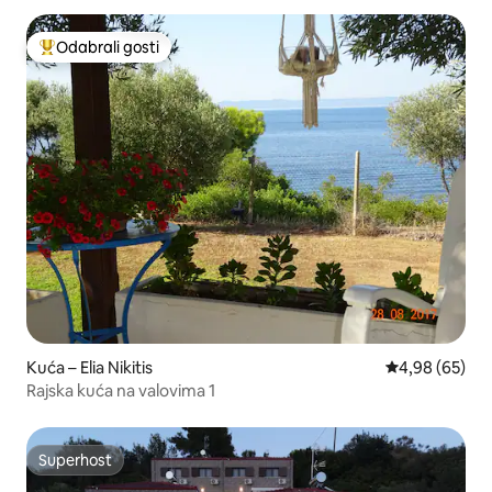
Odabrali gosti
Među najviše rangiranima s oznakom „Odabrali gosti”
Kuća – Elia Nikitis
Prosječna ocje
4,98 (65)
Rajska kuća na valovima 1
Superhost
Superhost