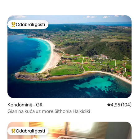
Odabrali gosti
Među najviše rangiranima s oznakom „Odabrali gosti”
Kondominij – GR
Prosječna ocjen
4,95 (104)
Gianina kuća uz more Sithonia Halkidiki
Odabrali gosti
Među najviše rangiranima s oznakom „Odabrali gosti”