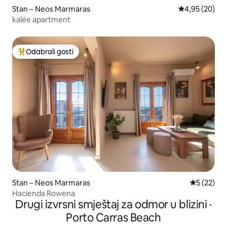
Stan – Neos Marmaras
Prosječna ocje
4,95 (20)
kalée apartment
Odabrali gosti
Među najviše rangiranima s oznakom „Odabrali gosti”
Stan – Neos Marmaras
Prosječna 
5 (22)
Hacienda Rowena
Drugi izvrsni smještaj za odmor u blizini ·
Porto Carras Beach