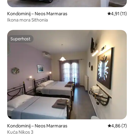
Kondominij – Neos Marmaras
Prosječna ocj
4,91 (11)
Ikona mora Sithonia
Superhost
Superhost
Kondominij – Neos Marmaras
Prosječna ocj
4,86 (7)
Kuća Nikos 3