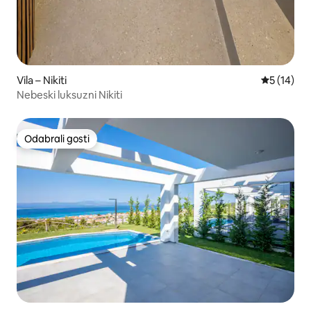
Vila – Nikiti
Prosječna 
5 (14)
Nebeski luksuzni Nikiti
Odabrali gosti
Odabrali gosti