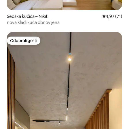
Seoska kućica – Nikiti
Prosječna ocje
4,97 (71)
nova kladi kuća obnovljena
Odabrali gosti
Odabrali gosti