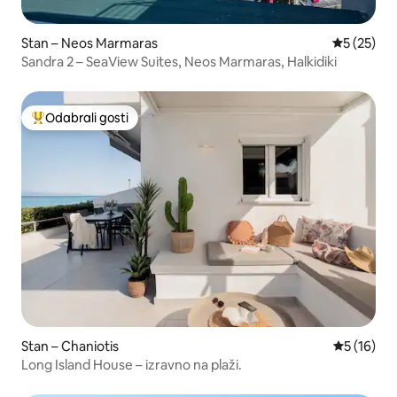
Stan – Neos Marmaras
Prosječna 
5 (25)
Sandra 2 – SeaView Suites, Neos Marmaras, Halkidiki
Odabrali gosti
Među najviše rangiranima s oznakom „Odabrali gosti”
Stan – Chaniotis
Prosječna 
5 (16)
Long Island House – izravno na plaži.