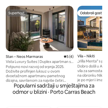
Superhost
Odabrali gosti
Superhost
Odabrali gosti
Vila – Nikiti
Stan – Neos Marmaras
Prosječna ocjena: 5/5, rece
5 (4)
„Villa Menta” s pr
Vista Luxury Suites | Duplex apartman s
pogledom na more
privatnim bazenom
Dobro došli u ArtHi
Potpuno novi razvoj od srpnja 2025.
vila za samostaln
Doživite profinjen luksuz u ovom
na obronku Nikitija. Svaka vila izgrađ
dvoetažnom apartmanu pametnog
je po mjeri i ima sv
dizajna, savršenom za najviše četiri
Popularni sadržaji u smještajima za
pogled na Egejsko
odrasle osobe. U prizemlju se nalazi
prepreka. Svaka eko
sofisticirani dnevni boravak s kaučem na
odmor u blizini · Porto Carras Beach
ima dvije spavaće 
razvlačenje (1,6 x 2 m), potpuno
potpuno opremlje
opremljena kuhinja i elegantna
boravkom otvoreno
kupaonica. Elegantno stubište vodi na
izlijeva na terasu. Vile su lagane,
gornji kat, gdje vas čekaju prostrana