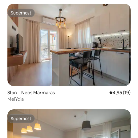
Superhost
Superhost
Stan – Neos Marmaras
Prosječna ocje
4,95 (19)
MelYdia
Superhost
Superhost