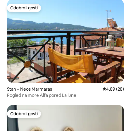
Odabrali gosti
Odabrali gosti
Stan – Neos Marmaras
Prosječna ocje
4,89 (28)
Pogled na more Alfa pored La lune
Odabrali gosti
Odabrali gosti