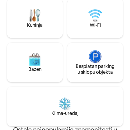
prozračne i prost
glavna spavaća soba, elegantna
ulazak izvana.
kupaonica i privatni balkon. Izađite na
privatni vanjski prostor od 55m ² s
prelijepim privatnim bazenom
Kuhinja
Wi-Fi
Besplatan parking
Bazen
u sklopu objekta
Klima-uređaj
Ostale najpopularnije znamenitosti u