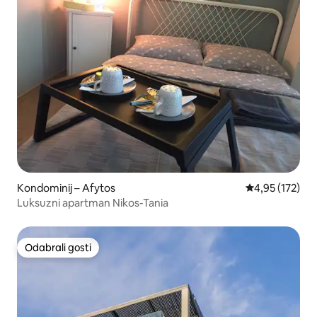
Kondominij – Afytos
Prosječna ocjen
4,95 (172)
Luksuzni apartman Nikos-Tania
Odabrali gosti
Odabrali gosti