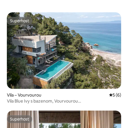
Superhost
Superhost
Vila – Vourvourou
Prosječna
5 (6)
Vila Blue Ivy s bazenom, Vourvourou
#OsjećajteSeKaoKodKuće
Superhost
Superhost