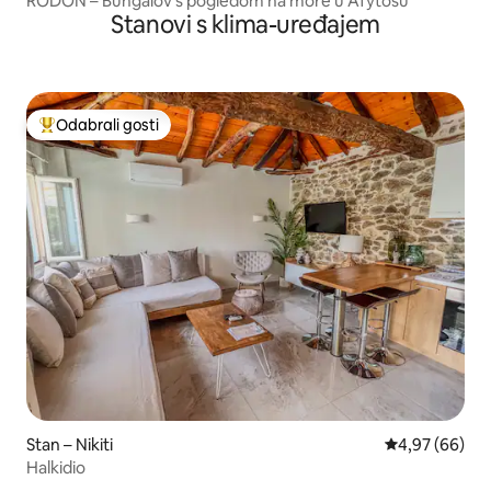
RODON – Bungalov s pogledom na more u Afytosu
Stanovi s klima-uređajem
Odabrali gosti
Među najviše rangiranima s oznakom „Odabrali gosti”
Stan – Nikiti
Prosječna ocje
4,97 (66)
Halkidio