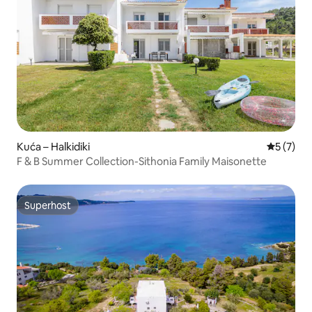
Kuća – Halkidiki
Prosječna
5 (7)
F & B Summer Collection-Sithonia Family Maisonette
Superhost
Superhost