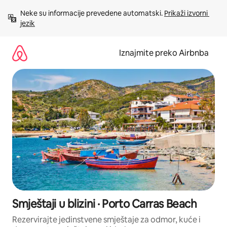
Prijeđi
Neke su informacije prevedene automatski. 
Prikaži izvorni 
na
jezik
sadržaj
Iznajmite preko Airbnba
Smještaji u blizini · Porto Carras Beach
Rezervirajte jedinstvene smještaje za odmor, kuće i