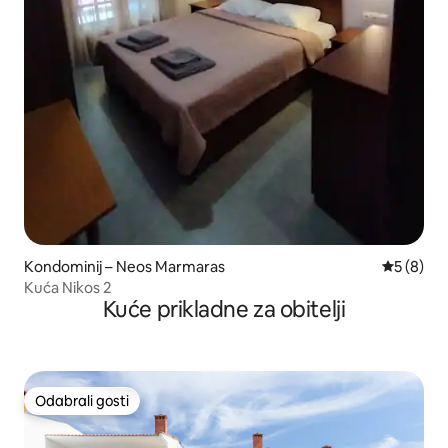
Kondominij – Neos Marmaras
Prosječna
5 (8)
Kuća Nikos 2
Kuće prikladne za obitelji
Odabrali gosti
Odabrali gosti