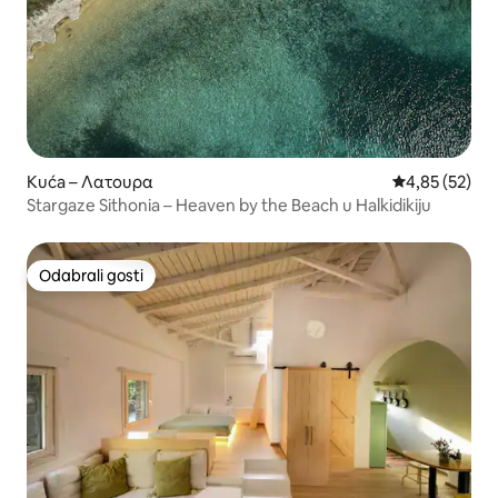
Kuća – Λατουρα
Prosječna ocje
4,85 (52)
Stargaze Sithonia – Heaven by the Beach u Halkidikiju
Odabrali gosti
Odabrali gosti