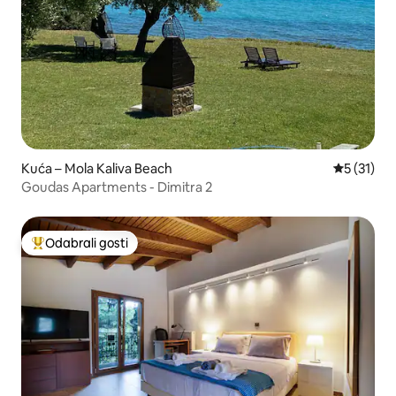
Kuća – Mola Kaliva Beach
Prosječna 
5 (31)
Goudas Apartments - Dimitra 2
Odabrali gosti
Među najviše rangiranima s oznakom „Odabrali gosti”