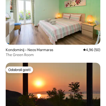
Kondominij – Neos Marmaras
Prosječna ocje
4,96 (50)
The Green Room
Odabrali gosti
Odabrali gosti