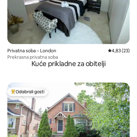
Privatna soba – London
Prosječna ocje
4,83 (23)
Prekrasna privatna soba
Kuće prikladne za obitelji
Odabrali gosti
Među najviše rangiranima s oznakom „Odabrali gosti”