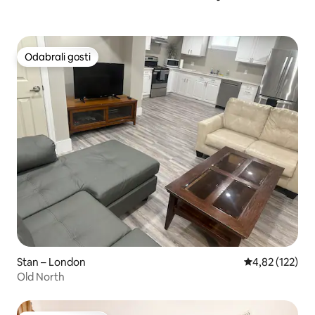
Odabrali gosti
Odabrali gosti
Stan – London
Prosječna ocjen
4,82 (122)
Old North