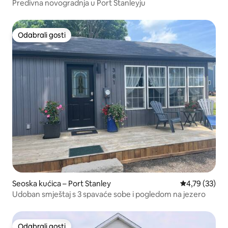
Predivna novogradnja u Port Stanleyju
Odabrali gosti
Odabrali gosti
Seoska kućica – Port Stanley
Prosječna ocje
4,79 (33)
Udoban smještaj s 3 spavaće sobe i pogledom na jezero
Odabrali gosti