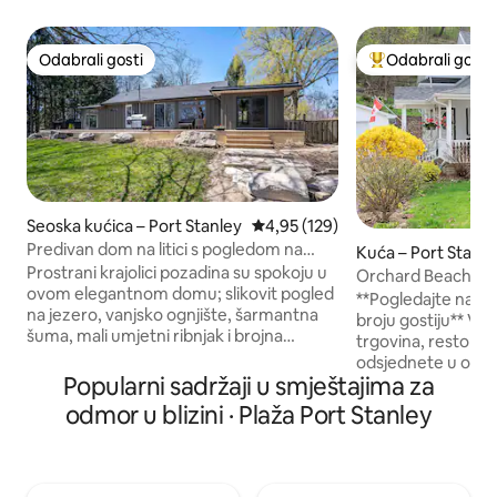
Odabrali gosti
Odabrali gosti
Odabrali gosti
Među najviše ran
Seoska kućica – Port Stanley
Prosječna ocjena: 4,95/5, recenz
4,95 (129)
Predivan dom na litici s pogledom na
Kuća – Port Stanle
jezero na 1,3 jutra
Prostrani krajolici pozadina su spokoju u
Orchard Beach Bo
ovom elegantnom domu; slikovit pogled
**Pogledajte nap
na jezero, vanjsko ognjište, šarmantna
broju gostiju** Vaša
šuma, mali umjetni ribnjak i brojna
trgovina, restoran
uočavanja jelena. Zatvorena sjenica s
odsjednete u ovom 
vanjskim stolom za blagovanje i
Popularni sadržaji u smještajima za
skriven, a istovre
mnoštvom vanjskih mjesta za sjedenje,
**Maksimalan broj 
odmor u blizini · Plaža Port Stanley
uključujući garnituru za sjedenje. Unutra
uključuje djecu ml
se nalaze 2 spavaće sobe i stakleni trijem
skladu s lokalnom
s 2 kauča na razvlačenje i pogledom na
dozvolom** Pomoz
jezero. Dovršena kućica na kat s
pridržavamo pravil