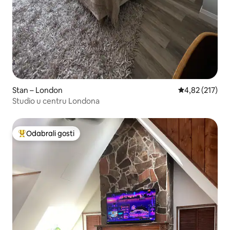
Stan – London
Prosječna ocjen
4,82 (217)
Studio u centru Londona
Odabrali gosti
Među najviše rangiranima s oznakom „Odabrali gosti”