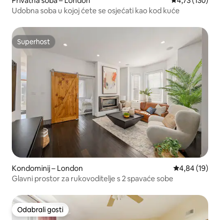
Privatna soba – London
Prosječna ocjen
4,73 (130)
Udobna soba u kojoj ćete se osjećati kao kod kuće
Superhost
Superhost
Kondominij – London
Prosječna ocje
4,84 (19)
Glavni prostor za rukovoditelje s 2 spavaće sobe
Odabrali gosti
Odabrali gosti