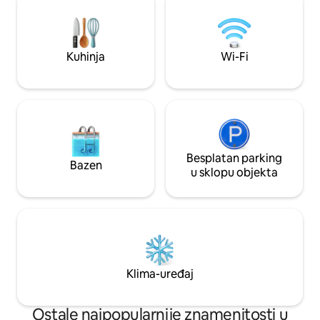
kupaonicom s WC-om dostupna je za
nisi siguran/na. Udobna, dobro
više od 6 gostiju. Do Little Beacha
opremljena seoska
možete doći pješice, a do Big Beacha je 7
kućne ljubimce, a 
minuta vožnje. Iz objekta nema pristupa
koraka od plaže, t
Kuhinja
Wi-Fi
plaži.
ima dovoljno parki
Besplatan parking
Bazen
u sklopu objekta
Klima-uređaj
Ostale najpopularnije znamenitosti u