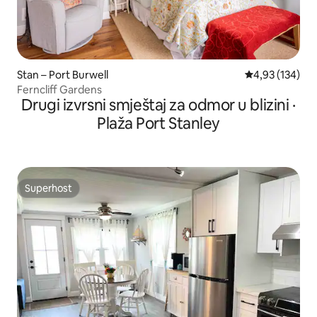
Stan – Port Burwell
Prosječna ocjen
4,93 (134)
Ferncliff Gardens
Drugi izvrsni smještaj za odmor u blizini ·
Plaža Port Stanley
Superhost
Superhost