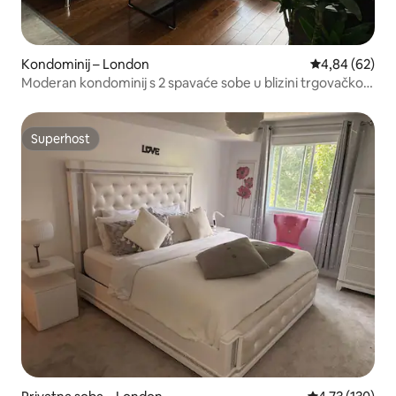
Kondominij – London
Prosječna ocje
4,84 (62)
Moderan kondominij s 2 spavaće sobe u blizini trgovačkog
centra Argyle + besplatan parking
Superhost
Superhost