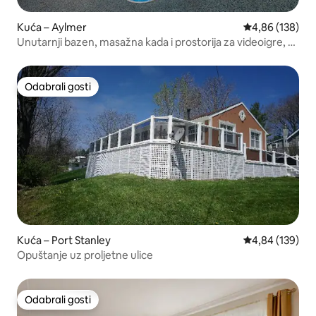
Kuća – Aylmer
Prosječna ocjen
4,86 (138)
Unutarnji bazen, masažna kada i prostorija za videoigre, u
blizini plaže
Odabrali gosti
Odabrali gosti
Kuća – Port Stanley
Prosječna ocjen
4,84 (139)
Opuštanje uz proljetne ulice
Odabrali gosti
Odabrali gosti