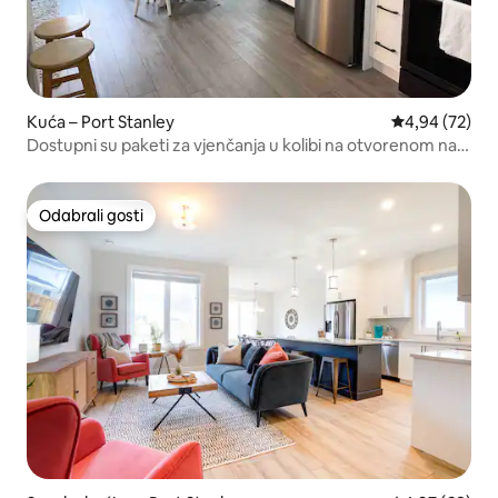
Kuća – Port Stanley
Prosječna ocje
4,94 (72)
Dostupni su paketi za vjenčanja u kolibi na otvorenom na
Bluewateru
Odabrali gosti
Odabrali gosti