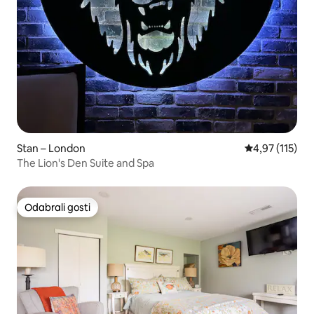
Stan – London
Prosječna ocjen
4,97 (115)
The Lion's Den Suite and Spa
Odabrali gosti
Odabrali gosti