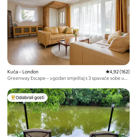
Kuća – London
Prosječna ocjen
4,92 (162)
Greenway Escape – ugodan smještaj s 3 spavaće sobe u
blizini centra i parkova
Odabrali gosti
Među najviše rangiranima s oznakom „Odabrali gosti”