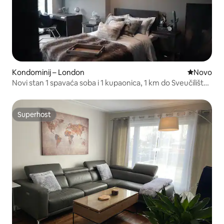
Kondominij – London
Novi smješ
Novo
Novi stan 1 spavaća soba i 1 kupaonica, 1 km do Sveučilišta
Western
Superhost
Superhost