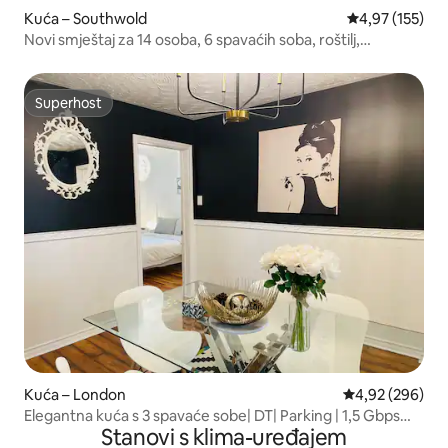
Kuća – Southwold
Prosječna ocjen
4,97 (155)
Novi smještaj za 14 osoba, 6 spavaćih soba, roštilj,
igraonica, ured
Superhost
Superhost
Kuća – London
Prosječna ocjen
4,92 (296)
Elegantna kuća s 3 spavaće sobe| DT| Parking | 1,5 Gbps
Stanovi s klima-uređajem
Wi-Fi