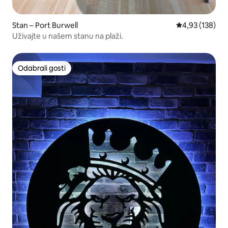
Stan – Port Burwell
Prosječna ocjen
4,93 (138)
Uživajte u našem stanu na plaži.
Odabrali gosti
Odabrali gosti