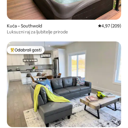
Kuća – Southwold
Prosječna ocjen
4,97 (209)
Luksuzni raj za ljubitelje prirode
Odabrali gosti
Među najviše rangiranima s oznakom „Odabrali gosti”