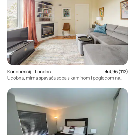
Kondominij – London
Prosječna ocjen
4,96 (112)
Udobna, mirna spavaća soba s kaminom i pogledom na
grad