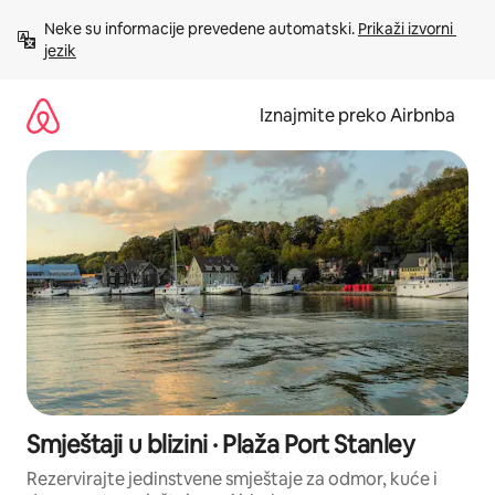
Prijeđi
Neke su informacije prevedene automatski. 
Prikaži izvorni 
na
jezik
sadržaj
Iznajmite preko Airbnba
Smještaji u blizini · Plaža Port Stanley
Rezervirajte jedinstvene smještaje za odmor, kuće i