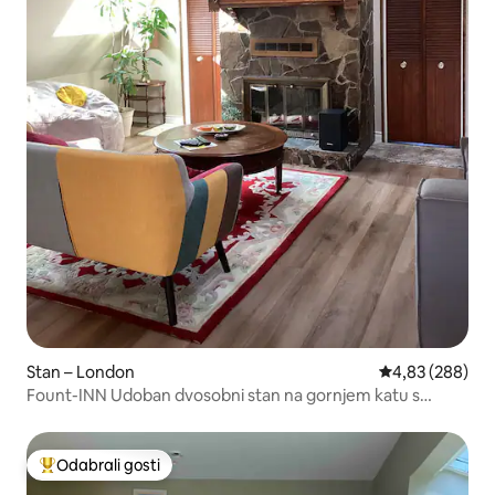
Stan – London
Prosječna ocjen
4,83 (288)
Fount-INN Udoban dvosobni stan na gornjem katu s
kuhinjom i terasom
Odabrali gosti
Među najviše rangiranima s oznakom „Odabrali gosti”