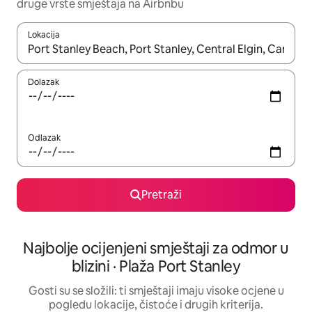
druge vrste smještaja na Airbnbu
Lokacija
Kada budu dostupni rezultati, moći ćete ih pregledati koristeći
Dolazak
Odlazak
Pretraži
Najbolje ocijenjeni smještaji za odmor u
blizini · Plaža Port Stanley
Gosti su se složili: ti smještaji imaju visoke ocjene u
pogledu lokacije, čistoće i drugih kriterija.