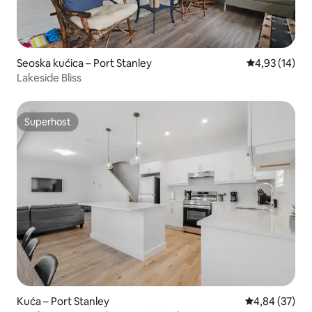
Seoska kućica – Port Stanley
Prosječna ocje
4,93 (14)
Lakeside Bliss
Superhost
Superhost
Kuća – Port Stanley
Prosječna ocje
4,84 (37)