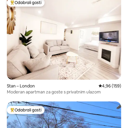
Odabrali gosti
Među najviše rangiranima s oznakom „Odabrali gosti”
Stan – London
Prosječna ocjen
4,96 (159)
Moderan apartman za goste s privatnim ulazom
Odabrali gosti
Među najviše rangiranima s oznakom „Odabrali gosti”