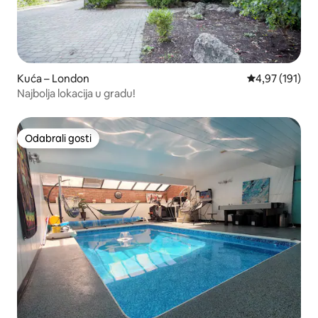
Kuća – London
Prosječna ocjen
4,97 (191)
Najbolja lokacija u gradu!
Odabrali gosti
Odabrali gosti