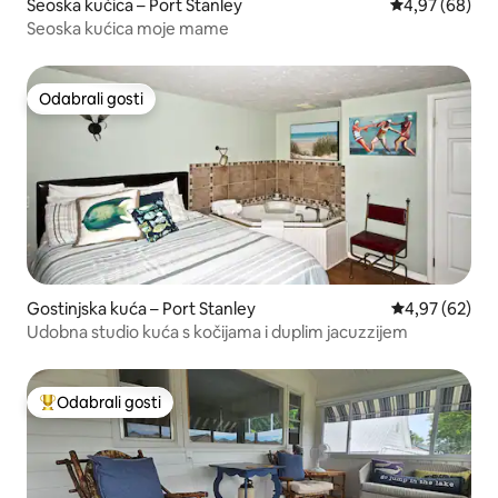
Seoska kućica – Port Stanley
Prosječna ocje
4,97 (68)
Seoska kućica moje mame
Odabrali gosti
Odabrali gosti
Gostinjska kuća – Port Stanley
Prosječna ocje
4,97 (62)
Udobna studio kuća s kočijama i duplim jacuzzijem
Odabrali gosti
Među najviše rangiranima s oznakom „Odabrali gosti”