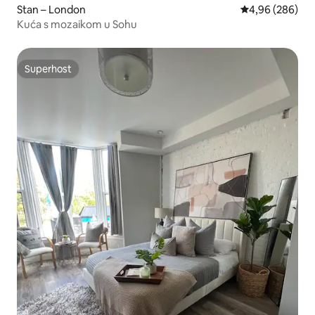
Stan – London
Prosječna ocjen
4,96 (286)
Kuća s mozaikom u Sohu
Superhost
Superhost