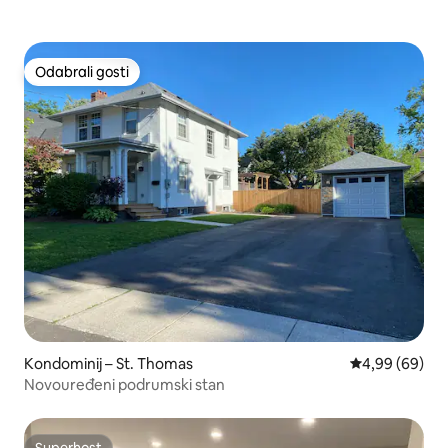
Odabrali gosti
Odabrali gosti
Kondominij – St. Thomas
Prosječna ocje
4,99 (69)
Novouređeni podrumski stan
Superhost