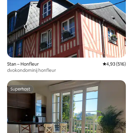
Stan – Honfleur
Prosječna ocjen
4,93 (516)
dvokondominij honfleur
Superhost
Superhost