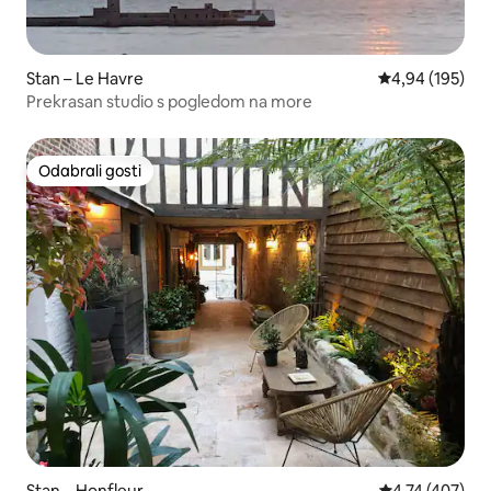
Stan – Le Havre
Prosječna ocjen
4,94 (195)
Prekrasan studio s pogledom na more
Odabrali gosti
Odabrali gosti
Stan – Honfleur
Prosječna ocjen
4,74 (407)