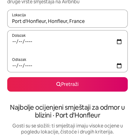
druge vrste smještaja na Airbnbu
Lokacija
Kada budu dostupni rezultati, moći ćete ih pregledati koristeći
Dolazak
Odlazak
Pretraži
Najbolje ocijenjeni smještaji za odmor u
blizini · Port d'Honfleur
Gosti su se složili: ti smještaji imaju visoke ocjene u
pogledu lokacije, čistoće i drugih kriterija.