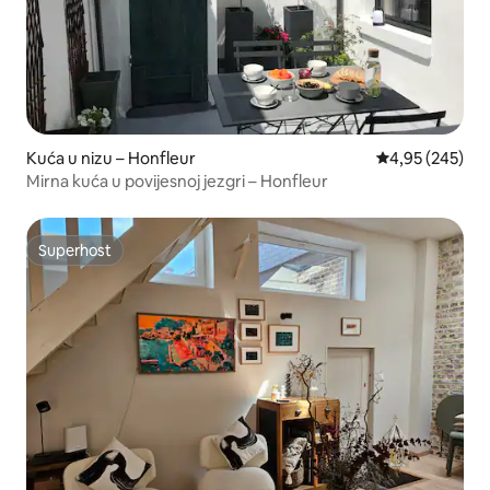
Kuća u nizu – Honfleur
Prosječna ocjen
4,95 (245)
Mirna kuća u povijesnoj jezgri – Honfleur
Superhost
Superhost