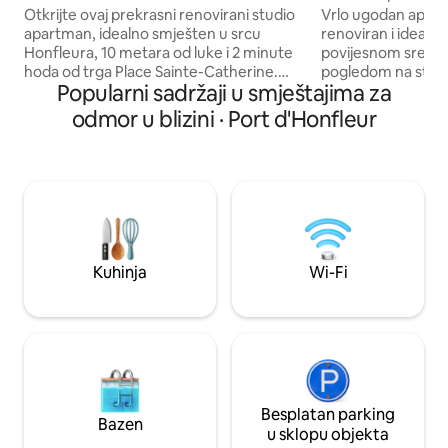
bazen
Otkrijte ovaj prekrasni renovirani studio
Vrlo ugodan apar
apartman, idealno smješten u srcu
renoviran i idealn
Honfleura, 10 metara od luke i 2 minute
povijesnom središ
hoda od trga Place Sainte-Catherine.
pogledom na staru 
Popularni sadržaji u smještajima za
Uživajte u velikom balkonu okrenutom
udoban, ugodan i ti
prema jugu s prekrasnim pogledom na
ugodne prostorije
odmor u blizini · Port d'Honfleur
cijeli grad. Bračni krevet (queen size)
blagovaonicom, p
160 x 200, uređena i opremljena kuhinja,
kuhinje, spavaće 
moderna kupaonica. Parkiralište je
140 cm i televizo
udaljeno 500 m. Nalazi se u mirnoj i
Vieux Bassin te d
sigurnoj stambenoj zgradi s dizalom
televizorom i kre
prilagođenim osobama s invaliditetom.
pogledom na mirnu
Fleksibilno vrijeme dolaska. Idealno za
razini poda i WC.
savršen boravak u dvoje!
DOZVOLJENI. Parkin
Kuhinja
Wi-Fi
plaća
Besplatan parking
Bazen
u sklopu objekta