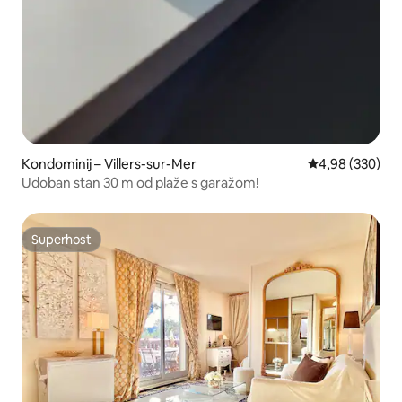
Kondominij – Villers-sur-Mer
Prosječna ocjen
4,98 (330)
Udoban stan 30 m od plaže s garažom!
Superhost
Superhost