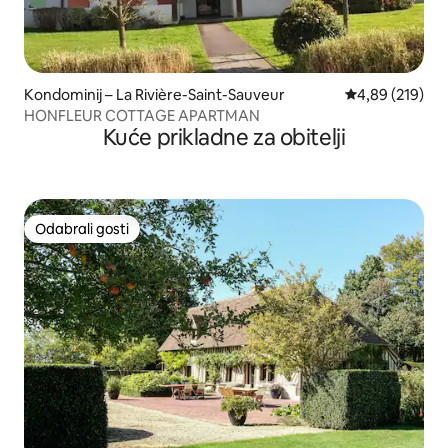
Kondominij – La Rivière-Saint-Sauveur
Prosječna ocjen
4,89 (219)
HONFLEUR COTTAGE APARTMAN
Kuće prikladne za obitelji
Odabrali gosti
Odabrali gosti