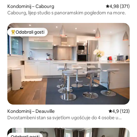
Kondominij – Cabourg
Prosječna ocjen
4,98 (371)
Cabourg, lijep studio s panoramskim pogledom na more.
Odabrali gosti
Među najviše rangiranima s oznakom „Odabrali gosti”
Kondominij – Deauville
Prosječna ocje
4,9 (123)
Dvostambeni stan sa svjetlom ugošćuje do 4 osobe u
Zlatnom trokutu
Odabrali gosti