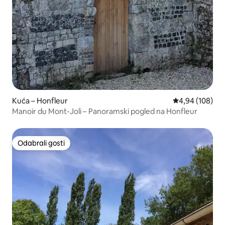
Kuća – Honfleur
Prosječna ocjen
4,94 (108)
Manoir du Mont-Joli – Panoramski pogled na Honfleur
Odabrali gosti
Odabrali gosti