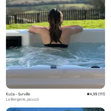
Kuća – Surville
Prosječna ocje
4,99 (111)
La Bergerie, jacuzzi