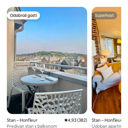
Odabrali gosti
Superhost
Odabrali gosti
Superhost
Stan – Honfleur
Prosječna ocjena: 4,93/5, recenzi
4,93 (382)
Stan – Honfleur
Predivan stan s balkonom
Udoban apartman 