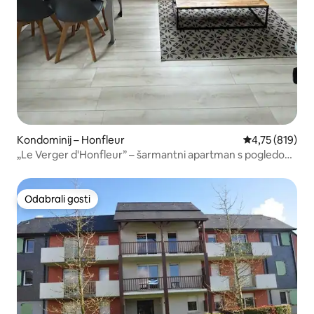
Kondominij – Honfleur
Prosječna ocjen
4,75 (819)
„Le Verger d'Honfleur” – šarmantni apartman s pogledom
na most
Odabrali gosti
Odabrali gosti