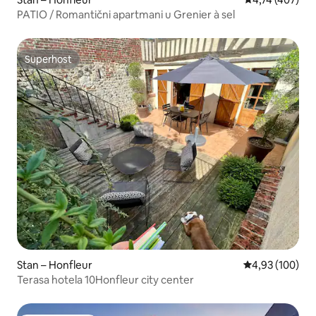
PATIO / Romantični apartmani u Grenier à sel
Superhost
Superhost
Stan – Honfleur
Prosječna ocjen
4,93 (100)
Terasa hotela 10Honfleur city center