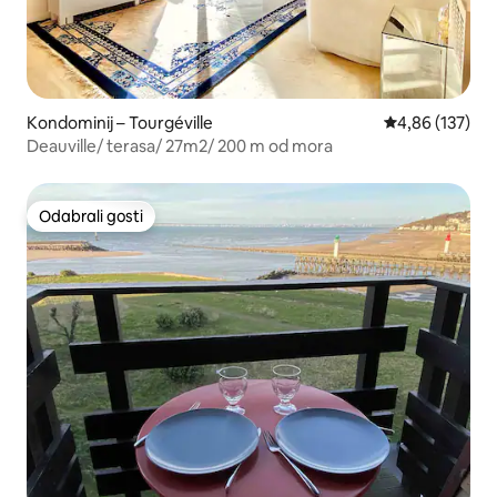
Kondominij – Tourgéville
Prosječna ocjen
4,86 (137)
Deauville/ terasa/ 27m2/ 200 m od mora
Odabrali gosti
Odabrali gosti