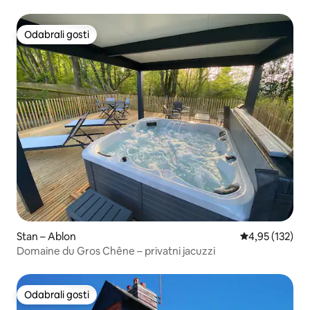
Odabrali gosti
Odabrali gosti
Stan – Ablon
Prosječna ocjen
4,95 (132)
Domaine du Gros Chêne – privatni jacuzzi
Odabrali gosti
Odabrali gosti