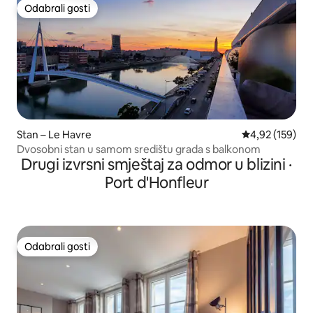
Odabrali gosti
Odabrali gosti
Stan – Le Havre
Prosječna ocjen
4,92 (159)
Dvosobni stan u samom središtu grada s balkonom
Drugi izvrsni smještaj za odmor u blizini ·
Port d'Honfleur
Odabrali gosti
Odabrali gosti