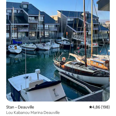
Stan – Deauville
Prosječna ocjen
4,86 (198)
Lou Kabanou Marina Deauville