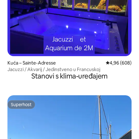
Kuća – Sainte-Adresse
Prosječna ocjen
4,96 (608)
Jacuzzi / Akvarij / Jedinstveno u Francuskoj
Stanovi s klima-uređajem
Superhost
Superhost