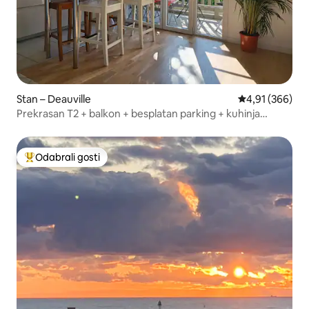
Stan – Deauville
Prosječna ocjen
4,91 (366)
Prekrasan T2 + balkon + besplatan parking + kuhinja
Deauville
Odabrali gosti
Među najviše rangiranima s oznakom „Odabrali gosti”