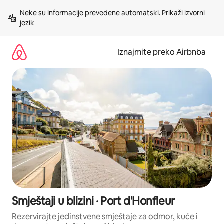
Prijeđi
Neke su informacije prevedene automatski. 
Prikaži izvorni 
na
jezik
sadržaj
Iznajmite preko Airbnba
Smještaji u blizini · Port d'Honfleur
Rezervirajte jedinstvene smještaje za odmor, kuće i