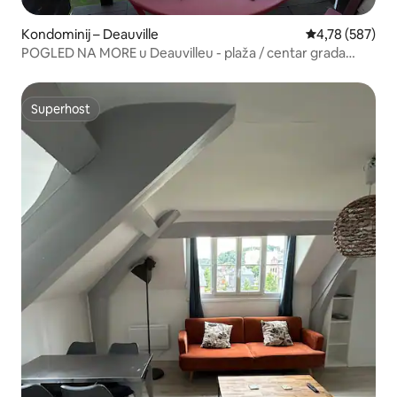
Kondominij – Deauville
Prosječna ocjen
4,78 (587)
POGLED NA MORE u Deauvilleu - plaža / centar grada
pješice
Superhost
Superhost