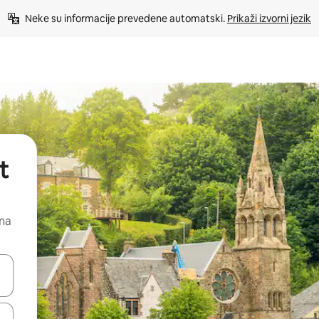
Neke su informacije prevedene automatski. 
Prikaži izvorni jezik
t
 na
dati koristeći se strelicama prema gore i prema dolje, kao i dodirom i