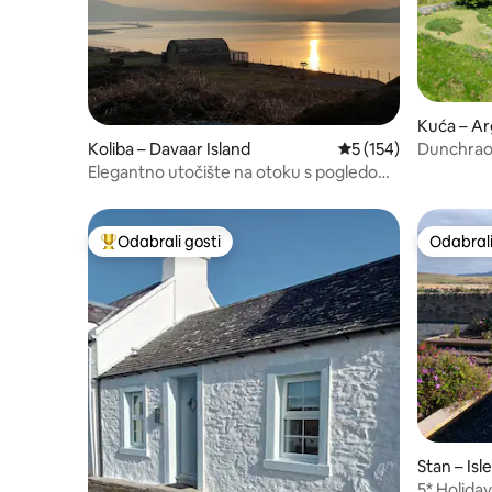
Kuća – Ar
Dunchraob
Koliba – Davaar Island
Prosječna ocjena: 5/5
5 (154)
Elegantno utočište na otoku s pogledom
na more
Odabrali gosti
Odabrali
Među najviše rangiranima s oznakom „Odabrali gosti”
Odabrali
Stan – Isle
5* Holida