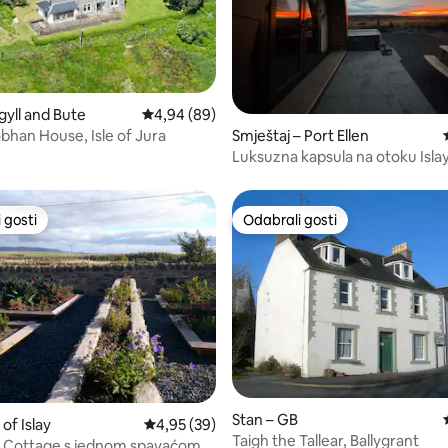
gyll and Bute
Prosječna ocjena: 4,94/5, recenzija: 89
4,94 (89)
han House, Isle of Jura
, recenzija: 154
Smještaj – Port Ellen
Luksuzna kapsula na otoku Islay
masažnom kadom (Thistle)
 gosti
Odabrali gosti
 gosti
Odabrali gosti
Stan – GB
 of Islay
Prosječna ocjena: 4,95/5, recenzija: 39
4,95 (39)
Taigh the Tallear, Ballygrant
y Cottage s jednom spavaćom