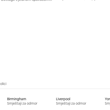
ridgendu, Islay
5, recenzija: 69
olici
Birmingham
Liverpool
Yo
Smještaji za odmor
Smještaji za odmor
Smj