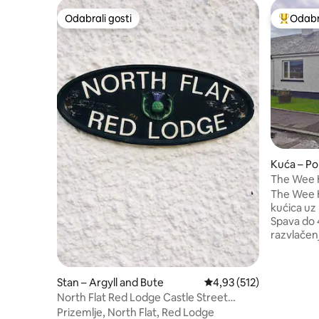
Odabrali gosti
Odabra
Odabrali gosti
Među naj
Kuća – Por
The Wee 
The Wee 
kućica uz 
Spava do 
razvlačen
veličini) u
smještaja 
koji dijel
Stan – Argyll and Bute
Prosječna ocjena: 4,93/5
4,93 (512)
razvlačen
North Flat Red Lodge Castle Street
gosta, oba
Tarbert
Prizemlje, North Flat, Red Lodge
naknada (10