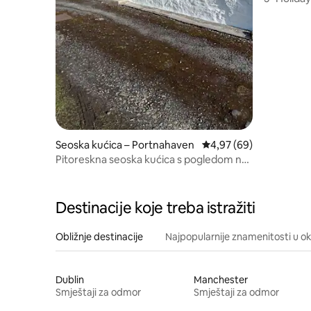
sobom u B
Seoska kućica – Portnahaven
Prosječna ocjena: 4,97/
4,97 (69)
Pitoreskna seoska kućica s pogledom na
more
Destinacije koje treba istražiti
Obližnje destinacije
Najpopularnije znamenitosti u ok
Dublin
Manchester
Smještaji za odmor
Smještaji za odmor