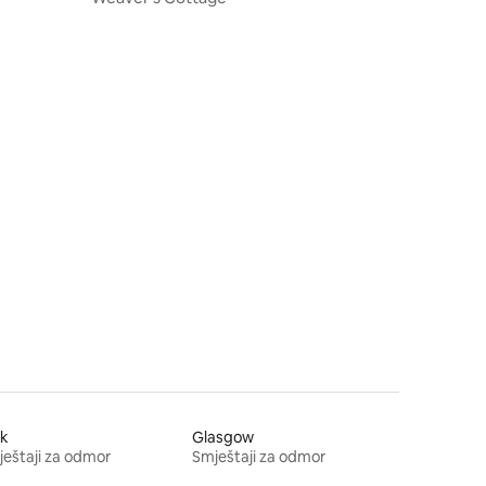
rk
Glasgow
eštaji za odmor
Smještaji za odmor