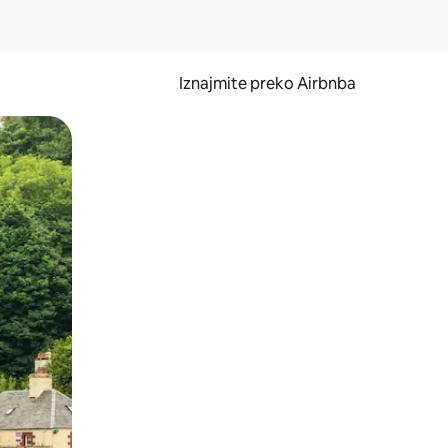
Iznajmite preko Airbnba
li prelaskom prstom po zaslonu.