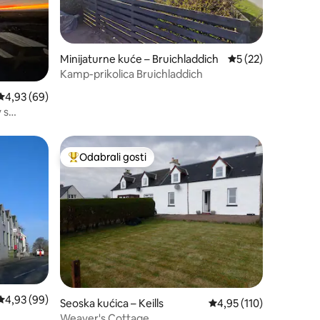
Minijaturne kuće – Bruichladdich
Prosječna ocjena: 5
5 (22)
Kamp-prikolica Bruichladdich
Prosječna ocjena: 4,93/5, recenzija: 69
4,93 (69)
 s
Odabrali gosti
Među najviše rangiranima s oznakom „Odabrali gosti”
Prosječna ocjena: 4,93/5, recenzija: 99
4,93 (99)
Seoska kućica – Keills
Prosječna ocjena: 4,95/
4,95 (110)
Weaver's Cottage