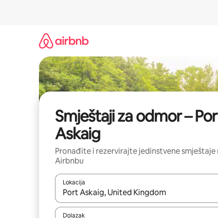
Prijeđi
na
sadržaj
Smještaji za odmor – Por
Askaig
Pronađite i rezervirajte jedinstvene smještaje
Airbnbu
Lokacija
Kada budu dostupni rezultati, moći ćete ih pregle
Dolazak