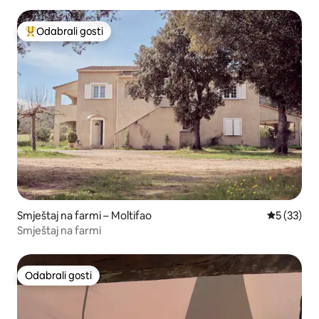
Odabrali gosti
Među najviše rangiranima s oznakom „Odabrali gosti”
Smještaj na farmi – Moltifao
Prosječna 
5 (33)
Smještaj na farmi
Odabrali gosti
Odabrali gosti