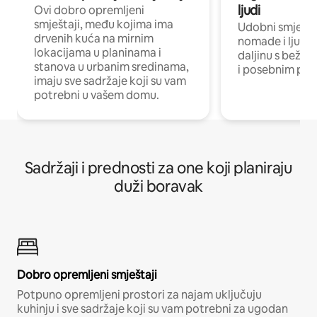
ljudi
Ovi dobro opremljeni
smještaji, među kojima ima
Udobni smještaj
drvenih kuća na mirnim
nomade i ljude 
lokacijama u planinama i
daljinu s bežič
stanova u urbanim sredinama,
i posebnim pro
imaju sve sadržaje koji su vam
potrebni u vašem domu.
Sadržaji i prednosti za one koji planiraju
duži boravak
Dobro opremljeni smještaji
Potpuno opremljeni prostori za najam uključuju
kuhinju i sve sadržaje koji su vam potrebni za ugodan