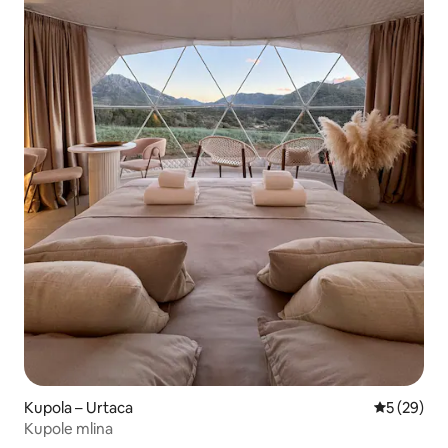
Kupola – Urtaca
Prosječna o
5 (29)
Kupole mlina