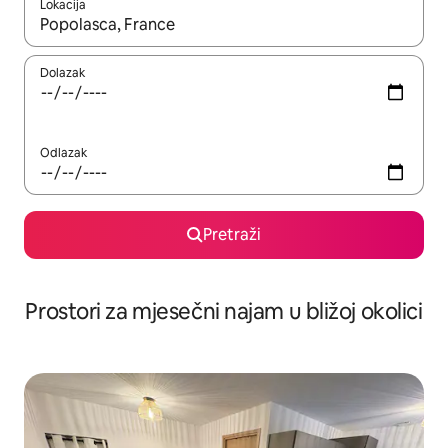
Lokacija
Kada budu dostupni rezultati, moći ćete ih pregledati koristeći
Dolazak
Odlazak
Pretraži
Prostori za mjesečni najam u bližoj okolici