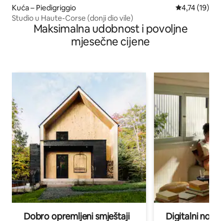
Kuća – Piedigriggio
Prosječna ocj
4,74 (19)
Studio u Haute-Corse (donji dio vile)
Maksimalna udobnost i povoljne
mjesečne cijene
Dobro opremljeni smještaji
Digitalni noma