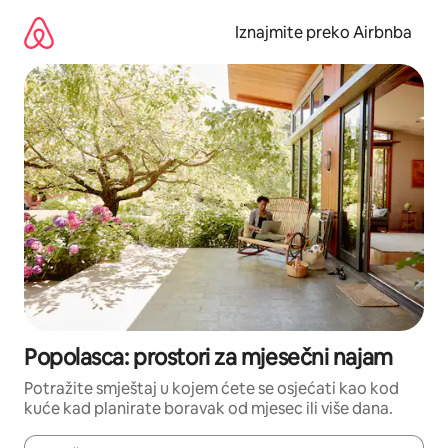
Prijeđi
na
Iznajmite preko Airbnba
sadržaj
Popolasca: prostori za mjesečni najam
Potražite smještaj u kojem ćete se osjećati kao kod
kuće kad planirate boravak od mjesec ili više dana.