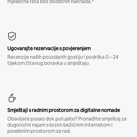
mjesečna rata bez dodatnih naknada.*
Ugovarajte rezervacije s povjerenjem
Recenzije naših pouzdanih gostiju i podrška 0 – 24
tijekom čitavog boravka u smještaju.
Smještaji s radnim prostorom za digitalne nomade
Obavljate posao dok putujete? Pronađite smještaj za
dugoročni najam s brzim bežičnim internetom i
posebnim prostorom za rad.