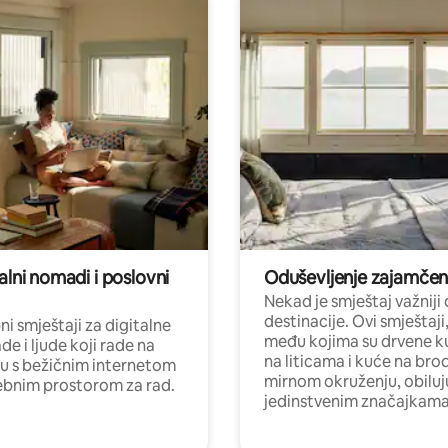
alni nomadi i poslovni
Oduševljenje zajamče
Nekad je smještaj važniji
destinacije. Ovi smještaji
i smještaji za digitalne
među kojima su drvene k
e i ljude koji rade na
na liticama i kuće na bro
nu s bežičnim internetom
mirnom okruženju, obiluj
ebnim prostorom za rad.
jedinstvenim značajkama