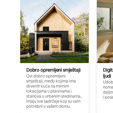
Dobro opremljeni smještaji
Digit
ljudi
Ovi dobro opremljeni
smještaji, među kojima ima
Udobn
drvenih kuća na mirnim
nomad
lokacijama u planinama i
dalji
stanova u urbanim sredinama,
i pos
imaju sve sadržaje koji su vam
potrebni u vašem domu.