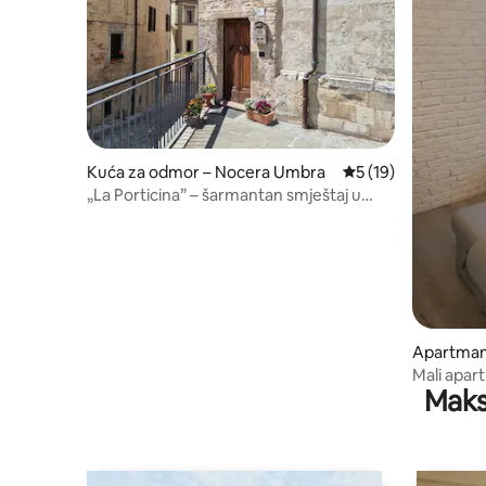
Kuća za odmor – Nocera Umbra
Prosječna ocjena: 5
5 (19)
„La Porticina” – šarmantan smještaj u
Nocera Umbra
Apartman
Tadino
Mali apar
Maks