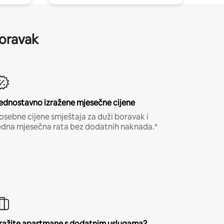
boravak
ednostavno izražene mjesečne cijene
osebne cijene smještaja za duži boravak i
edna mjesečna rata bez dodatnih naknada.*
ražite apartmane s dodatnim uslugama?