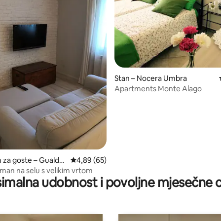
/5, recenzija: 19
Stan – Nocera Umbra
Apartments Monte Alago
 za goste – Gualdo
Prosječna ocjena: 4,89/5, recenzija: 65
4,89 (65)
tman na selu s velikim vrtom
imalna udobnost i povoljne mjesečne c