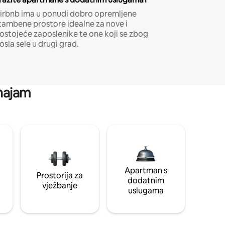
irbnb ima u ponudi dobro opremljene
tambene prostore idealne za nove i
ostojeće zaposlenike te one koji se zbog
osla sele u drugi grad.
 najam
Apartman s
Prostorija za
dodatnim
vježbanje
uslugama