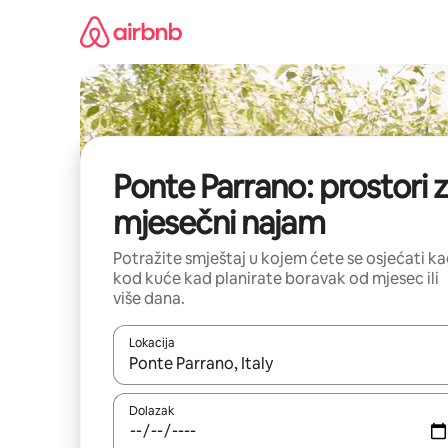
Prijeđi
na
sadržaj
Ponte Parrano: prostori 
mjesečni najam
Potražite smještaj u kojem ćete se osjećati k
kod kuće kad planirate boravak od mjesec ili
više dana.
Lokacija
Kada budu dostupni rezultati, moći ćete ih pregle
Dolazak