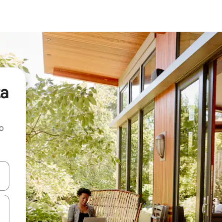
za
ao
dati koristeći se strelicama prema gore i prema dolje, kao i dodirom i