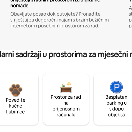
nomade
A
Obavljate posao dok putujete? Pronađite
s
smještaj za dugoročni najam s brzim bežičnim
p
internetom i posebnim prostorom za rad.
p
arni sadržaji u prostorima za mjesečni
Prostor za rad
Besplatan
Povedite
na
parking u
kućne
prijenosnom
sklopu
ljubimce
računalu
objekta