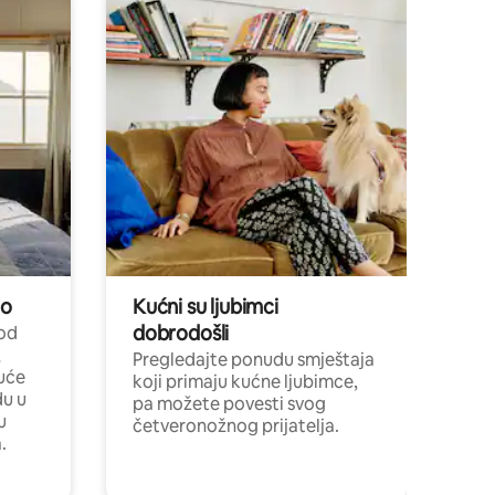
no
Kućni su ljubimci
dobrodošli
 od
,
Pregledajte ponudu smještaja
uće
koji primaju kućne ljubimce,
du u
pa možete povesti svog
u
četveronožnog prijatelja.
.