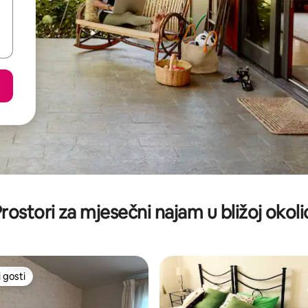
rostori za mjesečni najam u bližoj okoli
 gosti
 gosti