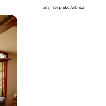
Iznajmite preko Airbnba
li prelaskom prstom po zaslonu.