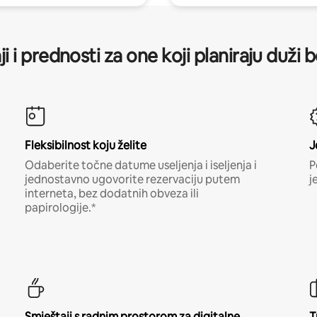
ji i prednosti za one koji planiraju duži 
Fleksibilnost koju želite
J
Odaberite točne datume useljenja i iseljenja i
P
jednostavno ugovorite rezervaciju putem
j
interneta, bez dodatnih obveza ili
papirologije.*
Smještaji s radnim prostorom za digitalne
T