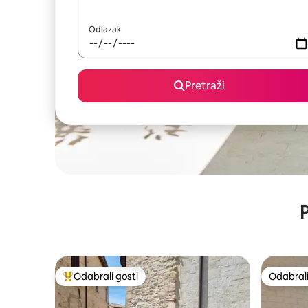
Odlazak
Pretraži
P
Odabrali gosti
Odabrali
Među najviše rangiranima s oznakom „Odabrali gosti”
Odabrali