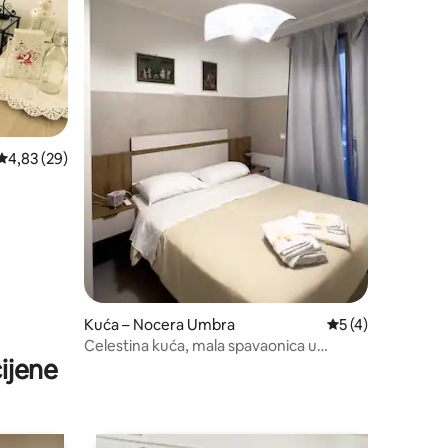
Prosječna ocjena: 4,83/5, recenzija: 29
4,83 (29)
Kuća – Nocera Umbra
Prosječna ocjena: 
5 (4)
Celestina kuća, mala spavaonica u
ijene
Umbriji