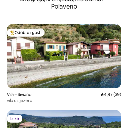
Polaveno
Odabrali gosti
Među najviše rangiranima s oznakom „Odabrali gosti”
Vila – Siviano
Prosječna ocje
4,97 (39)
vila uz jezero
Luxe
Luxe