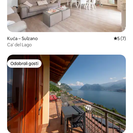
Kuća – Sulzano
Prosječna
5 (7)
Ca' del Lago
Odabrali gosti
Odabrali gosti