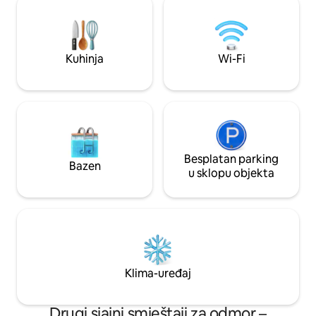
parkirališno mjesto + punjenje električnih
razvlačenje, 🍷 Kuh
vozila 🌿 Privatnost, tišina i wellness:
Krovna terasa Brza 
romantični odmor koji ćete doživjeti
Idealno za godišnji
polako, među svjetlošću, drvetom i
wellness vikende 
Kuhinja
Wi-Fi
alpskim mirom, s dolinom pred očima i
pamćenje.
vremenom koje usporava za vas.
Besplatan parking
Bazen
u sklopu objekta
Klima-uređaj
Drugi sjajni smještaji za odmor –