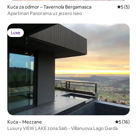
Kuća za odmor – Tavernola Bergamasca
Prosječna
5 (5)
Apartman Panorama uz jezero Iseo
Luxe
Luxe
Kuća – Mezzane
Prosječna 
5 (16)
Luxury VIEW LAKE zona Salò - Villanuova Lago Garda