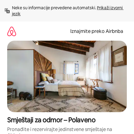
Prijeđi
Neke su informacije prevedene automatski. 
Prikaži izvorni 
na
jezik
sadržaj
Iznajmite preko Airbnba
Smještaji za odmor – Polaveno
Pronađite i rezervirajte jedinstvene smještaje na