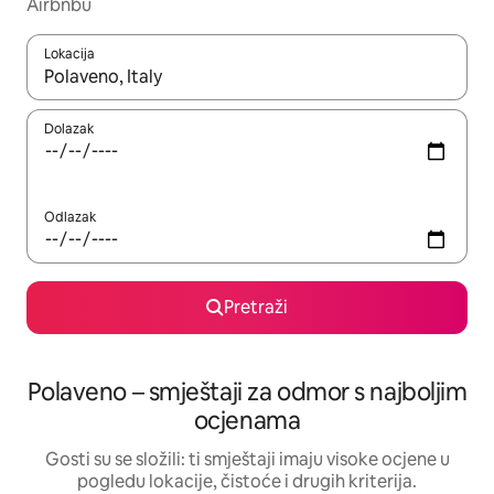
Airbnbu
Lokacija
Kada budu dostupni rezultati, moći ćete ih pregledati koristeći
Dolazak
Odlazak
Pretraži
Polaveno – smještaji za odmor s najboljim
ocjenama
Gosti su se složili: ti smještaji imaju visoke ocjene u
pogledu lokacije, čistoće i drugih kriterija.