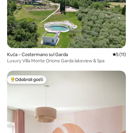
Kuća – Costermano sul Garda
Prosječna 
5 (11)
Luxury Villa Monte Orione Garda lakeview & Spa
Odabrali gosti
Među najviše rangiranima s oznakom „Odabrali gosti”