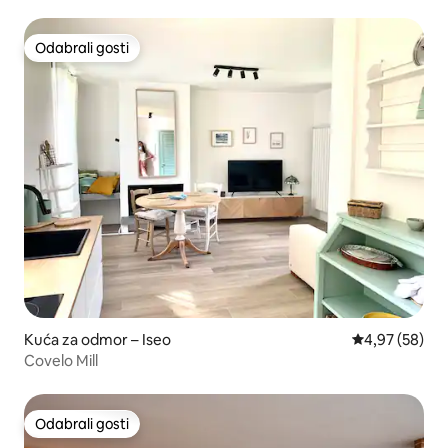
Odabrali gosti
Odabrali gosti
Kuća za odmor – Iseo
Prosječna ocje
4,97 (58)
Covelo Mill
Odabrali gosti
Odabrali gosti