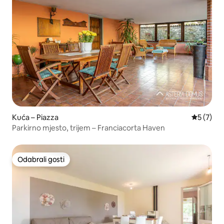
Kuća – Piazza
Prosječna
5 (7)
Parkirno mjesto, trijem – Franciacorta Haven
Odabrali gosti
Odabrali gosti