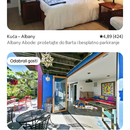
Kuća – Albany
Prosječna ocjen
4,89 (424)
Albany Abode: prošetajte do Barta i besplatno parkiranje
Odabrali gosti
Odabrali gosti