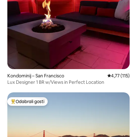
Kondominij – San Francisco
Prosječna ocje
4,77 (115)
Lux Designer 1 BR w/Views in Perfect Location
Odabrali gosti
Među najviše rangiranima s oznakom „Odabrali gosti”