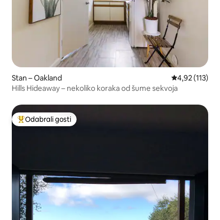
Stan – Oakland
Prosječna ocje
4,92 (113)
Hills Hideaway – nekoliko koraka od šume sekvoja
Odabrali gosti
Među najviše rangiranima s oznakom „Odabrali gosti”