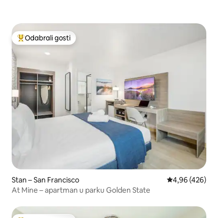
Odabrali gosti
Među najviše rangiranima s oznakom „Odabrali gosti”
Stan – San Francisco
Prosječna ocjen
4,96 (426)
At Mine – apartman u parku Golden State