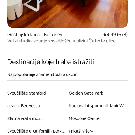
Gostinjska kuća – Berkeley
Prosječna ocjen
4,99 (678)
Veliki studio ispunjen svjetlošću u blizini Četvrte ulice
Destinacije koje treba istražiti
Najpopularnije znamenitosti u okolici
Sveučilište Stanford
Golden Gate Park
Jezero Berryessa
Nacionalni spomenik Muir Woods
Zlatna vrata most
Moscone Center
Sveučilište u Kaliforniji - Berkeley
Prikaži više