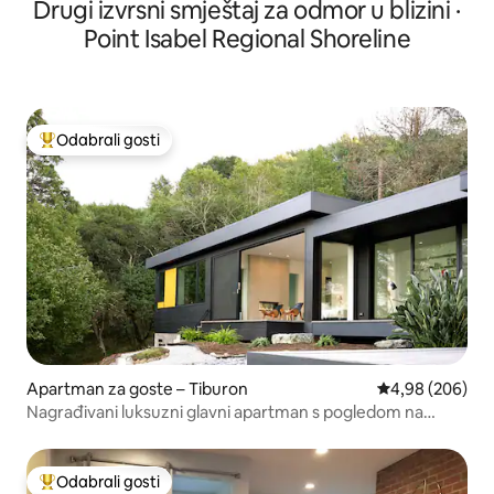
Drugi izvrsni smještaj za odmor u blizini ·
Point Isabel Regional Shoreline
Odabrali gosti
Među najviše rangiranima s oznakom „Odabrali gosti”
Apartman za goste – Tiburon
Prosječna ocjen
4,98 (206)
Nagrađivani luksuzni glavni apartman s pogledom na
ocean.
Odabrali gosti
Među najviše rangiranima s oznakom „Odabrali gosti”