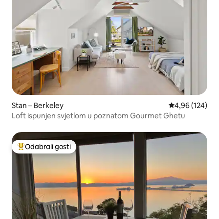
Stan – Berkeley
Prosječna ocjen
4,96 (124)
Loft ispunjen svjetlom u poznatom Gourmet Ghetu
Odabrali gosti
Među najviše rangiranima s oznakom „Odabrali gosti”