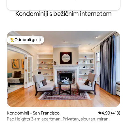
Kondominiji s bežičnim internetom
Odabrali gosti
Među najviše rangiranima s oznakom „Odabrali gosti”
Kondominij – San Francisco
Prosječna ocjen
4,99 (413)
Pac Heights 3-rm apartman. Privatan, siguran, miran.