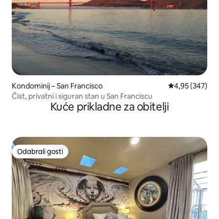
Kondominij – San Francisco
Prosječna ocjen
4,95 (347)
Čist, privatni i siguran stan u San Franciscu
Kuće prikladne za obitelji
Odabrali gosti
Odabrali gosti