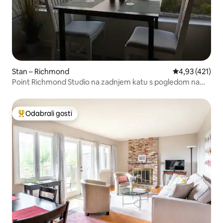
Stan – Richmond
Prosječna ocjen
4,93 (421)
Point Richmond Studio na zadnjem katu s pogledom na
zaljev
Odabrali gosti
Među najviše rangiranima s oznakom „Odabrali gosti”