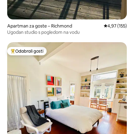
Apartman za goste – Richmond
Prosječna ocjen
4,97 (155)
Ugodan studio s pogledom na vodu
Odabrali gosti
Među najviše rangiranima s oznakom „Odabrali gosti”