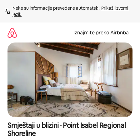
Prijeđi
Neke su informacije prevedene automatski. 
Prikaži izvorni 
na
jezik
sadržaj
Iznajmite preko Airbnba
Smještaji u blizini · Point Isabel Regional
Shoreline