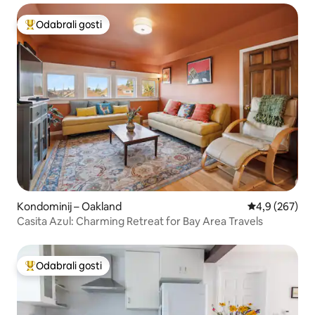
Odabrali gosti
Među najviše rangiranima s oznakom „Odabrali gosti”
Kondominij – Oakland
Prosječna ocje
4,9 (267)
Casita Azul: Charming Retreat for Bay Area Travels
Odabrali gosti
Među najviše rangiranima s oznakom „Odabrali gosti”