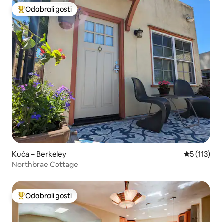
Odabrali gosti
Među najviše rangiranima s oznakom „Odabrali gosti”
Kuća – Berkeley
Prosječna o
5 (113)
Northbrae Cottage
Odabrali gosti
Među najviše rangiranima s oznakom „Odabrali gosti”