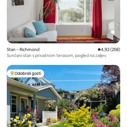
Stan – Richmond
Prosječna ocjen
4,92 (258)
Sunčani stan s privatnom terasom, pogled na zaljev
Odabrali gosti
Među najviše rangiranima s oznakom „Odabrali gosti”