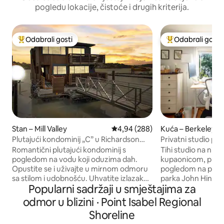
pogledu lokacije, čistoće i drugih kriterija.
Odabrali gosti
Odabrali gosti
Među najviše rangiranima s oznakom „Odabrali gosti”
Među najviše ran
Stan – Mill Valley
Prosječna ocjena: 4,94/5, recenzi
4,94 (288)
Kuća – Berkeley
Plutajući kondominij „C” u Richardson
Privatni studio pr
Bayu u Sausalitu
Parka
Romantični plutajući kondominij s
Tihi studio na ni
pogledom na vodu koji oduzima dah.
kupaonicom, priva
Opustite se i uživajte u mirnom odmoru
pogledom na park.
sa stilom i udobnošću. Uhvatite izlazak
parka John Hinkel (
Popularni sadržaji u smještajima za
sunca iz svog super komfornog bračnog
prozora); 90 seku
KREVETA ili se izležavajte na terasi s
Indian Rock. Značajke: - Dvostruki krevet
odmor u blizini · Point Isabel Regional
povremenim pelikanima (ili čak
– Gigabitna inter
Shoreline
hidroplanom) koji dolaze i odlaze.
optičkih vlakana – 