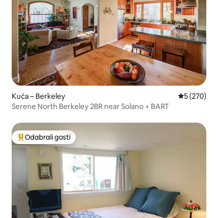
Kuća – Berkeley
Prosječna oc
5 (270)
Serene North Berkeley 2BR near Solano + BART
Odabrali gosti
Među najviše rangiranima s oznakom „Odabrali gosti”