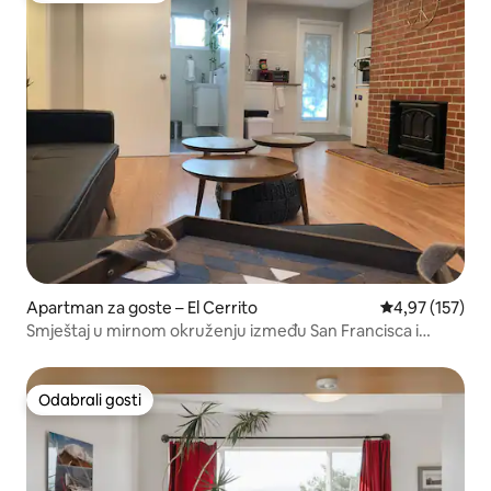
Apartman za goste – El Cerrito
Prosječna ocjen
4,97 (157)
Smještaj u mirnom okruženju između San Francisca i
Nape. Pješice do Bart-a!
Odabrali gosti
Odabrali gosti