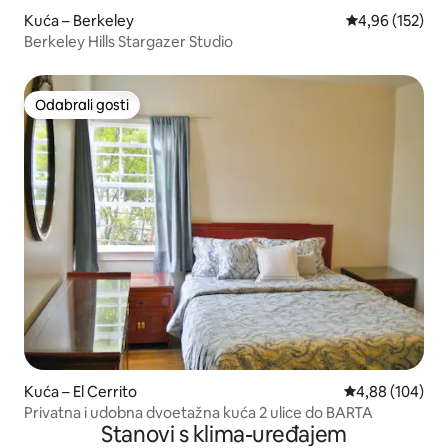
Kuća – Berkeley
Prosječna ocjen
4,96 (152)
Berkeley Hills Stargazer Studio
Odabrali gosti
Odabrali gosti
Kuća – El Cerrito
Prosječna ocjen
4,88 (104)
Privatna i udobna dvoetažna kuća 2 ulice do BARTA
Stanovi s klima-uređajem