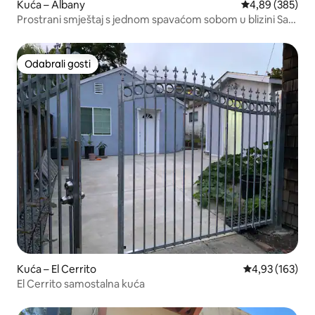
Kuća – Albany
Prosječna ocjen
4,89 (385)
Prostrani smještaj s jednom spavaćom sobom u blizini San
Francisca
Odabrali gosti
Odabrali gosti
Kuća – El Cerrito
Prosječna ocjen
4,93 (163)
El Cerrito samostalna kuća