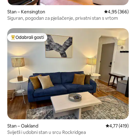
Stan – Kensington
Prosječna ocjen
4,95 (366)
Siguran, pogodan za pješačenje, privatni stan s vrtom
Odabrali gosti
Među najviše rangiranima s oznakom „Odabrali gosti”
Stan – Oakland
Prosječna ocjen
4,77 (419)
Svijetli i udobni stan u srcu Rockridgea