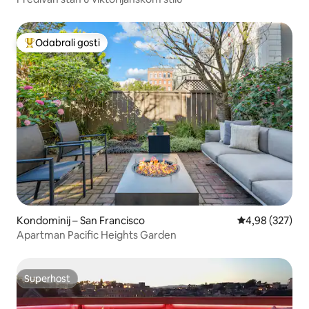
Odabrali gosti
Među najviše rangiranima s oznakom „Odabrali gosti”
Kondominij – San Francisco
Prosječna ocjen
4,98 (327)
Apartman Pacific Heights Garden
Superhost
Superhost