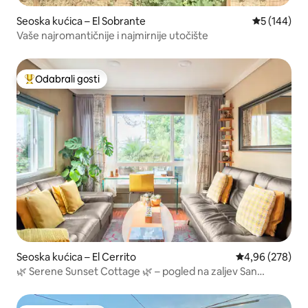
Seoska kućica – El Sobrante
Prosječna oc
5 (144)
Vaše najromantičnije i najmirnije utočište
Odabrali gosti
Među najviše rangiranima s oznakom „Odabrali gosti”
Seoska kućica – El Cerrito
Prosječna ocjen
4,96 (278)
🌿 Serene Sunset Cottage 🌿 – pogled na zaljev San
Francisco