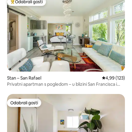
Odabrali gosti
Među najviše rangiranima s oznakom „Odabrali gosti”
Stan – San Rafael
Prosječna ocjen
4,99 (123)
Privatni apartman s pogledom – u blizini San Francisca i
vinogorja
Odabrali gosti
Odabrali gosti