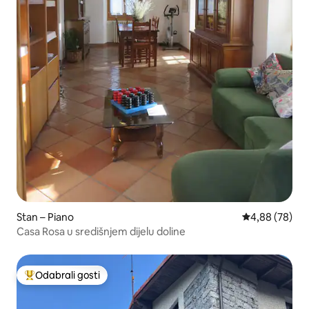
Stan – Piano
Prosječna ocje
4,88 (78)
Casa Rosa u središnjem dijelu doline
Odabrali gosti
Među najviše rangiranima s oznakom „Odabrali gosti”