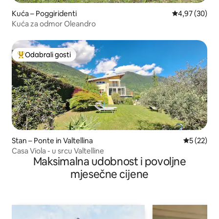
Kuća – Poggiridenti
Prosječna ocje
4,97 (30)
Kuća za odmor Oleandro
Odabrali gosti
Među najviše rangiranima s oznakom „Odabrali gosti”
Stan – Ponte in Valtellina
Prosječna 
5 (22)
Casa Viola - u srcu Valtelline
Maksimalna udobnost i povoljne
mjesečne cijene