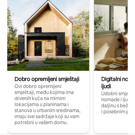
Dobro opremljeni smještaji
Digitalni noma
ljudi
Ovi dobro opremljeni
smještaji, među kojima ima
Udobni smještaj
drvenih kuća na mirnim
nomade i ljude 
lokacijama u planinama i
daljinu s bežič
stanova u urbanim sredinama,
i posebnim pro
imaju sve sadržaje koji su vam
potrebni u vašem domu.