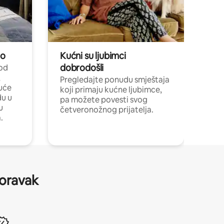
no
Kućni su ljubimci
dobrodošli
 od
,
Pregledajte ponudu smještaja
uće
koji primaju kućne ljubimce,
du u
pa možete povesti svog
u
četveronožnog prijatelja.
.
boravak