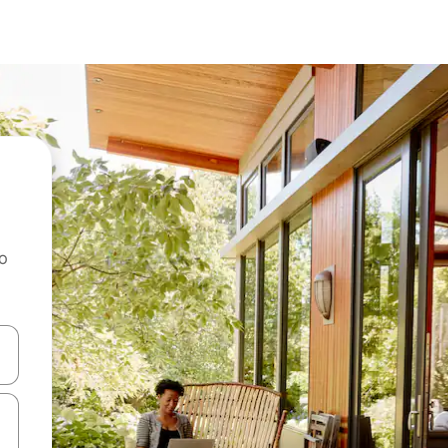
ao
dati koristeći se strelicama prema gore i prema dolje, kao i dodirom i