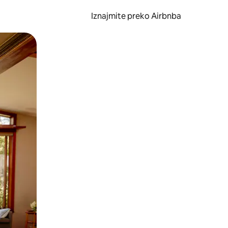
Iznajmite preko Airbnba
li prelaskom prstom po zaslonu.