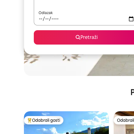
Odlazak
Pretraži
P
Odabrali gosti
Odabrali
Među najviše rangiranima s oznakom „Odabrali gosti”
Odabrali