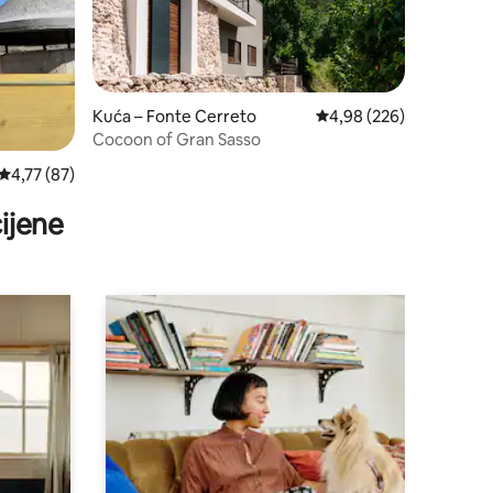
Kuća – Fonte Cerreto
Prosječna ocjena: 4,98/
4,98 (226)
Cocoon of Gran Sasso
Prosječna ocjena: 4,77/5, recenzija: 87
4,77 (87)
ijene