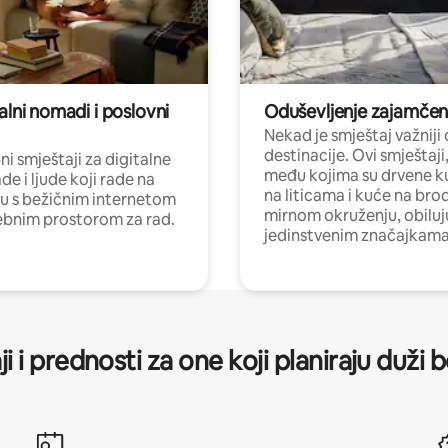
alni nomadi i poslovni
Oduševljenje zajamče
Nekad je smještaj važniji
destinacije. Ovi smještaji
i smještaji za digitalne
među kojima su drvene k
e i ljude koji rade na
na liticama i kuće na bro
nu s bežičnim internetom
mirnom okruženju, obiluj
ebnim prostorom za rad.
jedinstvenim značajkama
ji i prednosti za one koji planiraju duži 