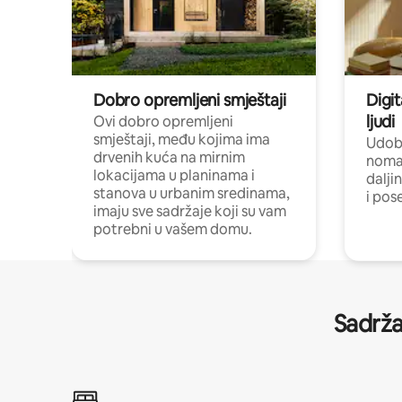
Dobro opremljeni smještaji
Digit
ljudi
Ovi dobro opremljeni
smještaji, među kojima ima
Udobn
drvenih kuća na mirnim
nomad
lokacijama u planinama i
dalji
stanova u urbanim sredinama,
i pos
imaju sve sadržaje koji su vam
potrebni u vašem domu.
Sadrža