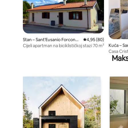
Stan – Sant'Eusanio Forcones
Prosječna ocjena: 4,95/
4,95 (80)
e
Kuća – Sa
Cijeli apartman na biciklističkoj stazi 70 m²
e
Casa Cris
Maks