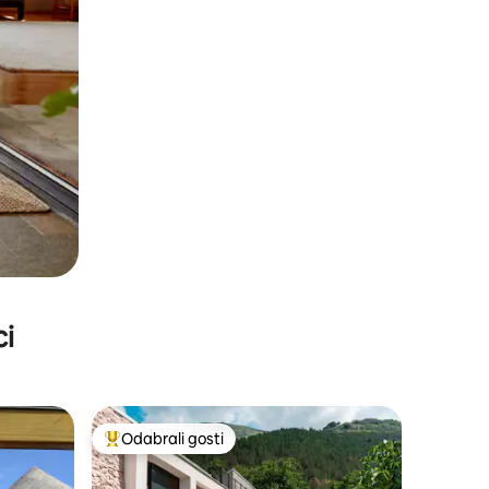
ci
Odabrali gosti
Među najviše rangiranima s oznakom „Odabrali gosti”