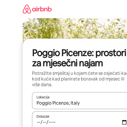
Prijeđi
na
sadržaj
Poggio Picenze: prostori
za mjesečni najam
Potražite smještaj u kojem ćete se osjećati k
kod kuće kad planirate boravak od mjesec ili
više dana.
Lokacija
Kada budu dostupni rezultati, moći ćete ih pregle
Dolazak