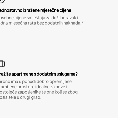
ednostavno izražene mjesečne cijene
osebne cijene smještaja za duži boravak i
edna mjesečna rata bez dodatnih naknada.*
ražite apartmane s dodatnim uslugama?
irbnb ima u ponudi dobro opremljene
tambene prostore idealne za nove i
ostojeće zaposlenike te one koji se zbog
osla sele u drugi grad.