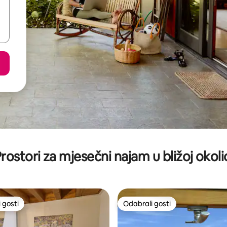
rostori za mjesečni najam u bližoj okoli
 gosti
Odabrali gosti
 gosti
Odabrali gosti