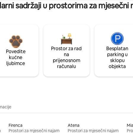
arni sadržaji u prostorima za mjesečni
Prostor za rad
Besplatan
Povedite
na
parking u
kućne
prijenosnom
sklopu
ljubimce
računalu
objekta
inacije
Firenca
Atena
Mi
m
Prostori za mjesečni najam
Prostori za mjesečni najam
Pro