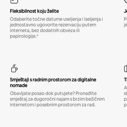
Fleksibilnost koju želite
J
Odaberite točne datume useljenja i iseljenja i
P
jednostavno ugovorite rezervaciju putem
j
interneta, bez dodatnih obveza ili
papirologije.*
Smještaji s radnim prostorom za digitalne
T
nomade
A
Obavljate posao dok putujete? Pronađite
s
smještaj za dugoročni najam s brzim bežičnim
p
internetom i posebnim prostorom za rad.
p