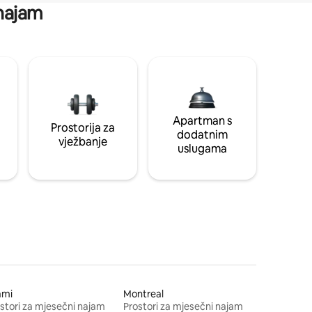
 najam
Apartman s
Prostorija za
dodatnim
vježbanje
uslugama
ami
Montreal
stori za mjesečni najam
Prostori za mjesečni najam